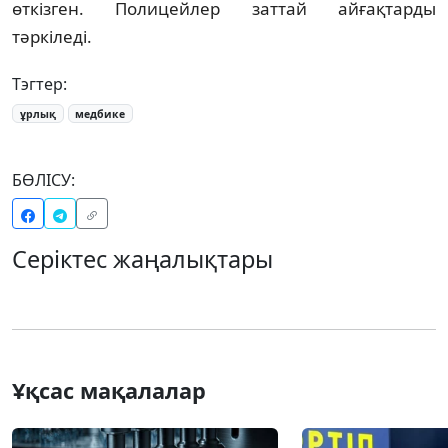
өткізген. Полицейлер заттай айғақтарды
тәркіледі.
Тэгтер:
ұрлық
медбике
БӨЛІСУ:
Серіктес жаңалықтары
Ұқсас мақалалар