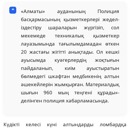
«Алматы» ауданының Полиция
басқармасының қызметкерлері жедел-
іздестіру шараларын жүргізіп, сол
мекемеде техникалық қызметкер
лауазымында тағылымдамадан өткен
20 жастағы жігітті анықтады. Ол кешкі
ауысымда куәгерлердің жоқтығын
пайдаланып, киім ауыстыратын
бөлмедегі шкафтан медбикенің алтын
әшекейлерін жымқырған. Материалдық
шығын 960 мың теңгені құрады»-
делінген полиция хабарламасында.
Күдікті келесі күні алтындарды ломбардқа