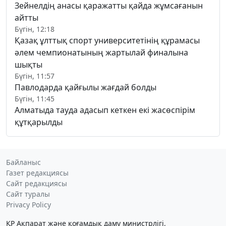
Зейнелдің анасы қаражатты қайда жұмсағанын
айтты
Бүгін, 12:18
Қазақ ұлттық спорт университетінің құрамасы
әлем чемпионатының жартылай финалына
шықты
Бүгін, 11:57
Павлодарда қайғылы жағдай болды
Бүгін, 11:45
Алматыда тауда адасып кеткен екі жасөспірім
құтқарылды
Байланыс
Газет редакциясы
Сайт редакциясы
Сайт туралы
Privacy Policy
ҚР Ақпарат және қоғамдық даму министрлігі,