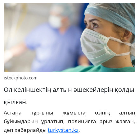
istockphoto.com
Ол келіншектің алтын әшекейлерін қолды
қылған.
Астана тұрғыны жұмыста өзінің алтын
бұйымдарын ұрлатып, полицияға арыз жазған,
деп хабарлайды
turkystan.kz
.