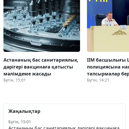
Астананың бас санитариялық
ІІМ басшылығы
дәрігері вакцинаға қатысты
полициясына на
мәлімдеме жасады
тапсырмалар бер
Бүгін, 15:01
Бүгін, 14:21
Жаңалықтар
Бүгін, 15:01
Астананың бас санитариялық дәрігері вакцинаға