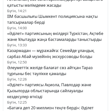
қатысты мәлімдеме жасады
Бүгін, 14:21
ІІМ басшылығы Шымкент полициясына нақты
тапсырмалар берді
Бүгін, 14:00
«Әділет» партиясының өкілдері Түркістан, Ақтөбе
және Ұлытауда жаңа бастамаларды таныстырды
Бүгін, 13:33
Казармадан — мұражайға: Семейде ұландық
сарбаз Абай музейінің экскурсоводы болды
Бүгін, 12:50
Әлеуметтік желіде балағат сөз айтқан Тараз
тұрғыны бес тәулікке қамалды
Бүгін, 12:26
«Әділет» партиясы Ақмола, Павлодар және
Қызылорда облыстарында сайлауалды
кездесулер өткізді
Бүгін, 12:25
«Батаға деп 20 миллион теңге берді»: Әділет