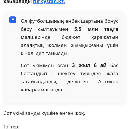
хабарлады
turkystan.kz.
Ол футболшының еңбек шартына бонус
беру сылтауымен
5,5 млн теңге
мөлшерінде бюджет қаражатын
алаяқтық жолмен жымқырғаны үшін
кінәлі деп танылды.
Сот үкімімен оған
3 жыл 6 ай
бас
бостандығын шектеу түріндегі жаза
тағайындалды, делінген Антикор
хабарламасында.
Сот үкімі заңды күшіне енген жоқ.
Тэгтер: