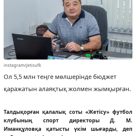
instagram/jetisufk
Ол 5,5 млн теңге мөлшерінде бюджет
қаражатын алаяқтық жолмен жымқырған.
Талдықорған қалалық соты «Жетісу» футбол
клубының спорт директоры Д. М.
Иманқұловқа қатысты үкім шығарды, деп