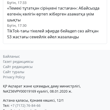
Бүгін, 17:33
«Темекі тұтатқан сіріңкені тастаған»: Абайсызда
өзгенің көлігін өртеп жіберген азаматқа үкім
шықты
Бүгін, 17:30
TikTok-тағы тікелей эфирде бейәдеп сөз айтқан
53 жастағы семейлік әйел жазаланды
Байланыс
Газет редакциясы
Сайт редакциясы
Сайт туралы
Privacy Policy
ҚР Ақпарат және қоғамдық даму министрлігі,
№KZ36VPY00019169 куәлігі, 08.01.2020 ж.
Астана қаласы, Қонаев көшесі, 12/1
Тел:
+7 (7172) 76-84-66