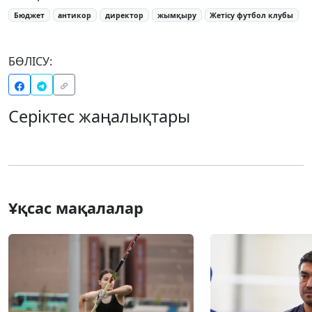
Бюджет
антикор
директор
жымқыру
Жетісу футбол клубы
БӨЛІСУ:
Серіктес жаңалықтары
Ұқсас мақалалар