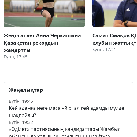
Жеңіл атлет Анна Черкашина
Самат Смақов Қ
Қазақстан рекордын
клубын жаттықт
Бүгін, 17:21
жаңартты
Бүгін, 17:45
Жаңалықтар
Бүгін, 19:45
Кей адамға неге маса үйір, ал кей адамды мүлде
шақпайды?
Бүгін, 19:32
«Әділет» партиясының кандидаттары Жамбыл
облысында халық денсаулығын нығайтуға