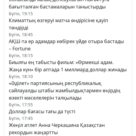
бағытталған бастамаларын таныстырды
Бүгін, 19:15
Климаттың өзгеруі матча өндірісіне қауіп
төндірді
Бүгін, 18:45
АҚШ-та ер адамдар көбірек үйде отыра бастады
– Fortune
Бүгін, 18:15
Биылғы ең табысты фильм: «Өрмекші адам.
Жаңа күн» бір аптада 1 миллиард доллар жинады
Бүгін, 18:10
«Әділет» партиясының республикалық
сайлауалды штабы жамбылдықтармен өңірдің
өзекті мәселелерін талқылады
Бүгін, 17:55
Доллар бағасы тағы да түсті
Бүгін, 17:45
Жеңіл атлет Анна Черкашина Қазақстан
рекордын жаңартты