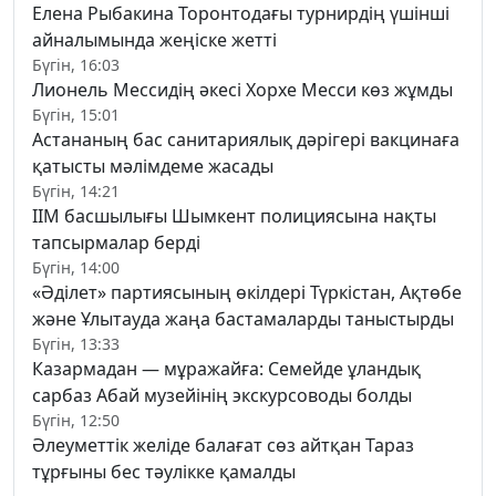
Елена Рыбакина Торонтодағы турнирдің үшінші
айналымында жеңіске жетті
Бүгін, 16:03
Лионель Мессидің әкесі Хорхе Месси көз жұмды
Бүгін, 15:01
Астананың бас санитариялық дәрігері вакцинаға
қатысты мәлімдеме жасады
Бүгін, 14:21
ІІМ басшылығы Шымкент полициясына нақты
тапсырмалар берді
Бүгін, 14:00
«Әділет» партиясының өкілдері Түркістан, Ақтөбе
және Ұлытауда жаңа бастамаларды таныстырды
Бүгін, 13:33
Казармадан — мұражайға: Семейде ұландық
сарбаз Абай музейінің экскурсоводы болды
Бүгін, 12:50
Әлеуметтік желіде балағат сөз айтқан Тараз
тұрғыны бес тәулікке қамалды