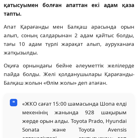
қатысуымен болған апаттан екі адам қаза
тапты.
Апат Қарағанды мен Балқаш арасында орын
алып, соның салдарынан 2 адам қайтыс болды,
тағы 10 адам түрлі жарақат алып, ауруханаға
жатқызылды.
Оқиға орнындағы бейне әлеуметтік желілерде
пайда болды. Желі қолданушылары Қарағанды-
Балқаш жолын «Өлім жолы» деп атаған.
«ЖКО сағат 15:00 шамасында Шопа елді
мекенінің жанында 928 шақырым
жерде орын алды. Toyota Prado, Hyundai
Sonata және Toyota Avensis