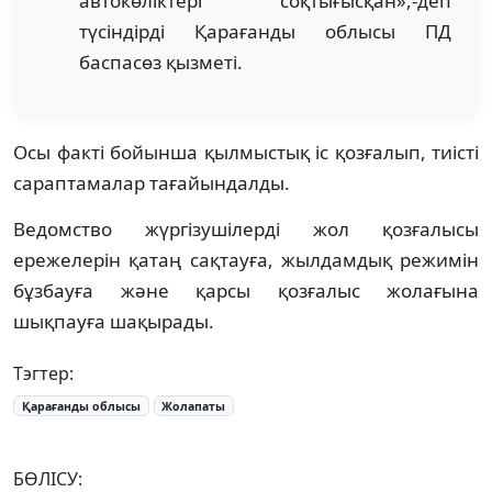
автокөліктері соқтығысқан»,-деп
түсіндірді Қарағанды облысы ПД
баспасөз қызметі.
Осы факті бойынша қылмыстық іс қозғалып, тиісті
сараптамалар тағайындалды.
Ведомство жүргізушілерді жол қозғалысы
ережелерін қатаң сақтауға, жылдамдық режимін
бұзбауға және қарсы қозғалыс жолағына
шықпауға шақырады.
Тэгтер:
Қарағанды облысы
Жолапаты
БӨЛІСУ: