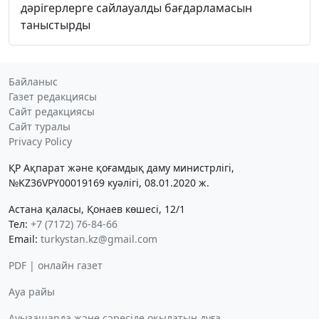
дәрігерлерге сайлауалды бағдарламасын
таныстырды
Байланыс
Газет редакциясы
Сайт редакциясы
Сайт туралы
Privacy Policy
ҚР Ақпарат және қоғамдық даму министрлігі,
№KZ36VPY00019169 куәлігі, 08.01.2020 ж.
Астана қаласы, Қонаев көшесі, 12/1
Тел:
+7 (7172) 76-84-66
Email:
turkystan.kz@gmail.com
PDF | онлайн газет
Ауа райы
Ауызашарда және сәресіде оқылатын дұға