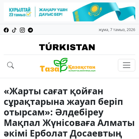
жұма, 7 тамыз, 2026
«Жарты сағат қойған
сұрақтарына жауап беріп
отырсам»: Әлдебіреу
Мақпал Жүнісоваға Алматы
әкімі Ерболат Досаевтың