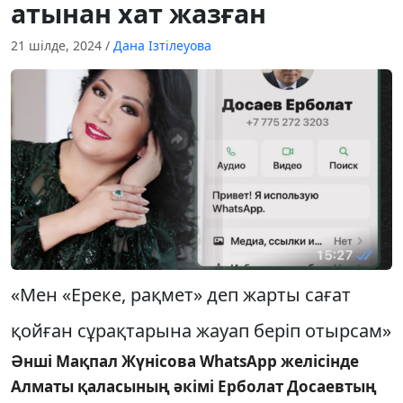
атынан хат жазған
21 шілде, 2024
/
Дана Ізтілеуова
«Мен «Ереке, рақмет» деп жарты сағат
қойған сұрақтарына жауап беріп отырсам»
Әнші Мақпал Жүнісова WhatsApp желісінде
Алматы қаласының әкімі Ерболат Досаевтың