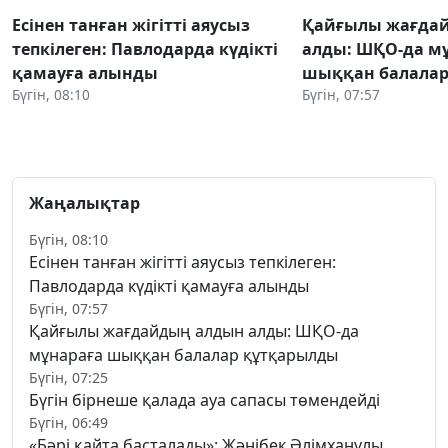
Есінен танған жігітті аяусыз
Қайғылы жағда
тепкілеген: Павлодарда күдікті
алды: ШҚО-да м
қамауға алынды
шыққан балалар
Бүгін, 08:10
Бүгін, 07:57
Жаңалықтар
Бүгін, 08:10
Есінен танған жігітті аяусыз тепкілеген:
Павлодарда күдікті қамауға алынды
Бүгін, 07:57
Қайғылы жағдайдың алдын алды: ШҚО-да
мұнараға шыққан балалар құтқарылды
Бүгін, 07:25
Бүгін бірнеше қалада ауа сапасы төмендейді
Бүгін, 06:49
«Бәрі қайта басталады»: Жәнібек Әлімханұлы