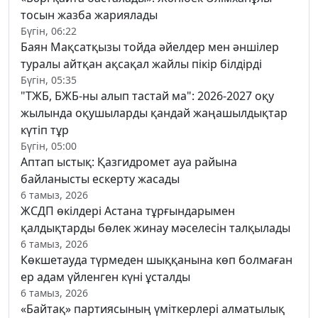
тосын жазба жариялады
Бүгін, 06:22
Баян Мақсатқызы тойда әйелдер мен әншілер
туралы айтқан ақсақал жайлы пікір білдірді
Бүгін, 05:35
"ТЖБ, БЖБ-ны алып тастай ма": 2026-2027 оқу
жылында оқушыларды қандай жаңашылдықтар
күтіп тұр
Бүгін, 05:00
Аптап ыстық: Қазгидромет ауа райына
байланысты ескерту жасады
6 тамыз, 2026
ЖСДП өкілдері Астана тұрғындарымен
қалдықтарды бөлек жинау мәселесін талқылады
6 тамыз, 2026
Көкшетауда түрмеден шыққанына көп болмаған
ер адам үйленген күні ұсталды
6 тамыз, 2026
«Байтақ» партиясының үміткерлері алматылық