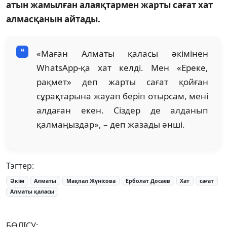
атын жамылған алаяқтармен жарты сағат хат
алмасқанын айтады.
«Маған Алматы қаласы әкімінен
WhatsApp-қа хат келді. Мен «Ереке,
рақмет» деп жарты сағат қойған
сұрақтарына жауап беріп отырсам, мені
алдаған екен. Сіздер де алданып
қалмаңыздар», – деп жазады әнші.
Тэгтер:
Әкім
Алматы
Мақпал Жүнісова
Ерболат Досаев
Хат
сағат
Алматы қаласы
БӨЛІСУ: