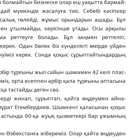
сы болмайтын бизнеске олар еш уақытта бар­май­
ай мү­мкіндік жасалуға тиіс. Себебі кәсіпкер
 салық тө­лейді, жұмыс орындарын ашады. Бұл
ен ұтыл­май­ды, керісінше ұтады. Осы арқылы
ма реттеуге бо­лады. Бұл заңмен реттеліп,
і керек. Одан бөлек біз күнделікті өмірде үйден
енуіміз керек. Сонда қо­қыс сұрыптайтындардың
р­бір тұрғыны жыл сайын шамамен 42 келі плас­
­міз, орта есеппен әрбір қала тұрғыны ап­та­сына
ысқа тастайды деген сөз.
ер­ді жинап, сұрыптап, қайта өңдеумен ай­на­
лмұрат Егембердиев. Шымкент қаласынан қо­қыс
л ас­тында 60-қа жуық қызметкері бар ұжым­ның
ен Өз­бекстанға жібереміз. Олар қайта өңдеуден