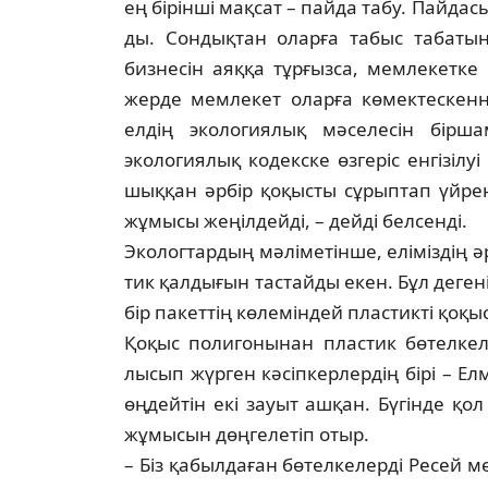
ең бірінші мақсат – пайда табу. Пайда
ды. Сондықтан оларға табыс табатынд
бизнесін аяққа тұрғызса, мемлекетке
жер­де мемлекет оларға көмектескенн
елдің эко­логиялық мәселесін бірша
экологиялық ко­декске өзгеріс енгізілу
шыққан әрбір қо­­­қысты сұрыптап үйр
жұмысы жеңіл­дейді, – дейді белсенді.
Экологтардың мәліметінше, еліміздің ә
тик қалдығын тастайды екен. Бұл деге­ні
бір пакеттің көлеміндей пластикті қо­­­­қ
Қоқыс полигонынан пластик бөтел­ке­л
лысып жүрген кәсіпкерлердің бірі – Е
өңдейтін екі зауыт ашқан. Бүгінде қо
жұмысын дөңгелетіп отыр.
– Біз қабылдаған бөтелкелерді Ресей м