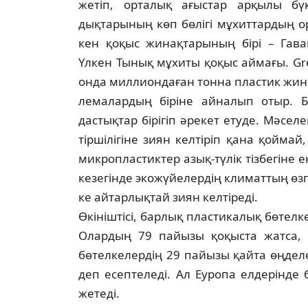
жетіп, орталық ағыстар арқылы бү
дықтарының көп бөлігі мұхиттардың о
кен қоқыс жинақтарының бірі – Гав
Үлкен Тынық мұхиты қоқыс аймағы. Grea
онда миллиондаған тонна пластик жи­н
лемалардың біріне айналып отыр. 
дастықтар бірігіп әрекет етуде. Мә­сел
тір­шілігіне зиян келтіріп қана қоймай
мик­ропластиктер азық-түлік тізбегіне е
ке­зегінде экожүйелердің климаттың өзге­
ке айтарлықтай зиян келтіреді.
Өкініштісі, барлық пластикалық бөтел­к
Олардың 79 пайызы қоқыста жатса, 
бөтелкелердің 29 пайызы қайта өңделе
деп есептеледі. Ал Еу­ропа елдерінде
жетеді.