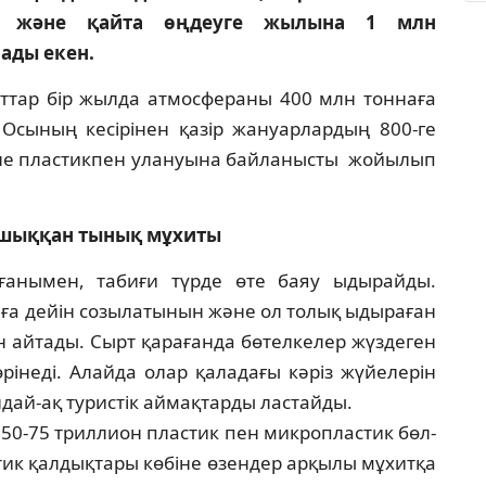
дау және қайта өңдеуге жылына 1 млн
ады екен.
т­тар бір жылда атмосфераны 400 млн тоннаға
Осы­ның кесірінен қазір жануарлардың 800-ге
әне плас­тикпен улануына байланысты жойылып
ншыққан тынық мұхиты
ға­­­нымен, табиғи түрде өте баяу ыды­райды.
а дейін созылатынын және ол то­лық ыдыраған
 айтады. Сырт қарағанда бө­тел­келер жүздеген
рінеді. Алайда олар қаладағы кә­різ жүйелерін
ондай-ақ туристік аймақтарды лас­тайды.
50-75 триллион пластик пен микропластик бөл­
­тик қалдықтары көбіне өзендер арқылы мұ­хитқа