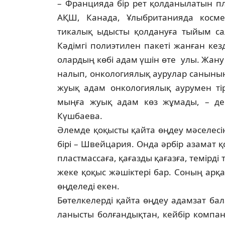
– Францияда бір рет қолданылатын пл
АҚШ, Канада, Ұлыбританияда кос­ме­
тикалық ыдысты қолдануға тыйым сал­
Кәдімгі полиэтилен пакеті жанған кезд
олар­дың көбі адам үшін өте улы. Жану
налып, онкологиялық аурулар санының 
жуық адам онкологиялық аурумен тір
мыңға жуық адам көз жұмады, – деп
Күшбаева.
Әлемде қоқысты қайта өңдеу мәсе­ле­
бірі – Швейцария. Онда әрбір аза­мат қ
пластмассаға, қағазды қағаз­ға, темірді
жеке қоқыс жәшіктері бар. Со­ның ар
өңделеді екен.
Бөтелкелерді қайта өңдеу адамзат бала
ланысты болғандықтан, кейбір компа­ни