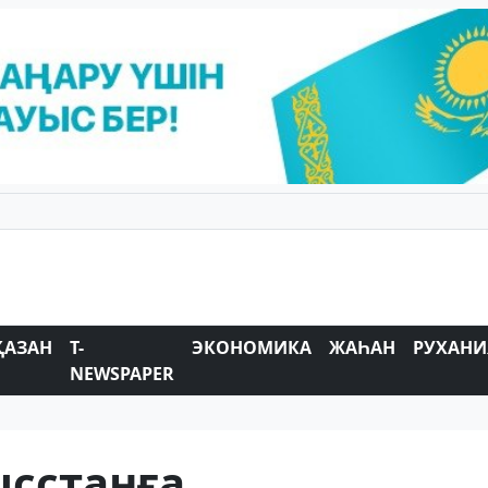
ҚАЗАН
T-
ЭКОНОМИКА
ЖАҺАН
РУХАНИ
NEWSPAPER
ысстанға