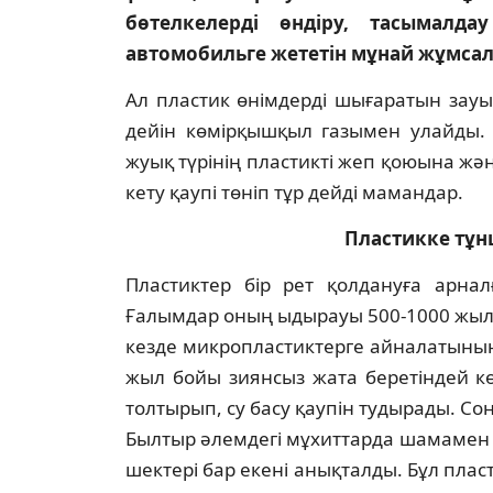
бөтелкелерді өндіру, та­сымал
автомобильге же­тетін мұнай жұмсал
Ал пластик өнімдерді шығаратын зауы
дейін көмірқышқыл газымен улайды. 
жуық түрінің пластикті жеп қоюына ж
кету қаупі төніп тұр дейді мамандар.
Пластикке тұ
Пластиктер бір рет қолдануға арнал­
Ғалымдар оның ыдырауы 500-1000 жылғ
кезде микропластиктерге ай­налатынын
жыл бойы зиянсыз жата бе­ретіндей кө
толтырып, су басу қаупін ту­дыра­ды. С
Былтыр әлемдегі мұхиттарда шамамен 
шектері бар екені анықталды. Бұл плас