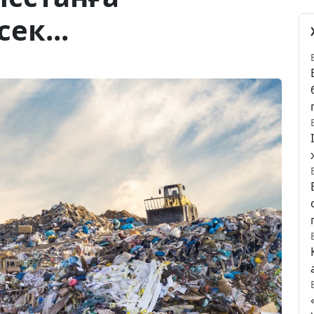
ек...