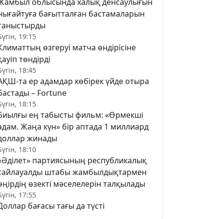
Жамбыл облысында халық денсаулығын
нығайтуға бағытталған бастамаларын
таныстырды
Бүгін, 19:15
Климаттың өзгеруі матча өндірісіне
қауіп төндірді
Бүгін, 18:45
АҚШ-та ер адамдар көбірек үйде отыра
бастады – Fortune
Бүгін, 18:15
Биылғы ең табысты фильм: «Өрмекші
адам. Жаңа күн» бір аптада 1 миллиард
доллар жинады
Бүгін, 18:10
«Әділет» партиясының республикалық
сайлауалды штабы жамбылдықтармен
өңірдің өзекті мәселелерін талқылады
Бүгін, 17:55
Доллар бағасы тағы да түсті