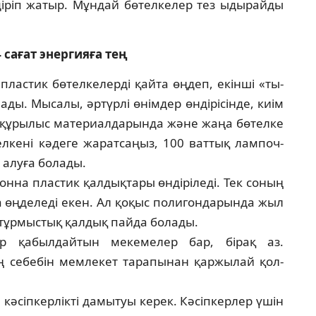
­діріп жатыр. Мұндай бөтелкелер тез ыды­райды
4 сағат энергияға тең
лас­тик бөтелкелерді қайта өңдеп, екінші «ты­
ды. Мысалы, әртүрлі өнімдер өндірісінде, киім
, құ­рылыс материалдарында және жаңа бө­тел­ке
л­кені кәдеге жаратсаңыз, 100 ваттық лам­поч­
 алу­ға болады.
­на пластик қалдықтары өндіріледі. Тек со­ның
а өңделеді екен. Ал қоқыс полигон­да­рын­да жыл
 тұрмыстық қалдық пайда болады.
ер қа­был­дайтын мекемелер бар, бірақ аз.
ң себе­бін мемлекет тарапынан қаржылай қол­
ә­­­­сіпкерлікті дамытуы керек. Кәсіпкерлер үшін