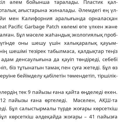
­кіл әлем бойынша таралады. Пластик қал­
р­талық ағыстарына жиналады. Әлемдегі ең үл­
айи мен Калифорния аралығында орналасқан
t Pacific Garbage Patch көлемі өте үлкен және
ал­ған. Бұл мәселе жаһандық экологиялық проб­
Бүгінде оны шешу үшін халықаралық қауым­
енің ше­шімі тезірек табылмаса, қалдықтар теңіз
, адам ден­саулығына да қауіп төндіреді, себебі
ніп, біз тұтынатын тамақ пен суға жетеді. Бұл өз
руі­не бейімделу қабілетін төмендетіп, тір­ші­лік­
е­лердің тек 9 пайызы ғана қайта өңделеді екен.
12 пайы­зы ғана өртеледі. Мәселен, АҚШ-та
ді. Бұл салыстырмалы түр­де жоғары көрсеткіш
 бұл көрсеткіш әлдеқайда жоғары – 41 пайызға