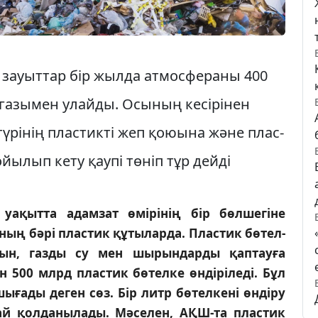
зауыт­тар бір жылда атмосфераны 400
газымен улайды. Осы­ның кесірінен
түрінің пластикті жеп қоюына және плас­
ылып кету қаупі төніп тұр дейді
ақытта адамзат өмірі­нің бір бөлшегіне
н­ның бәрі пластик құтыларда. Пластик бөтел­
усын, газды су мен шырындарды қап­тауға
500 млрд пластик бө­телке өндіріледі. Бұл
ғады де­ген сөз. Бір литр бөтелкені өндіру
най қолданылады. Мәселен, АҚШ-та пластик