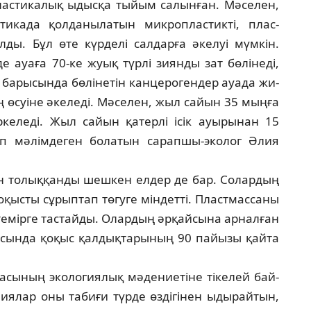
ас­тикалық ыдысқа тыйым салынған. Мә­селен,
ти­када қолданылатын микропластикті, плас­
ды. Бұл өте күрделі салдарға әкелуі мүм­кін.
е ауа­ға 70-ке жуық түрлі зиянды зат бөлінеді,
 ба­рысында бөлінетін канцерогендер ауада жи­
өсуі­не әкеледі. Мәселен, жыл сайын 35 мыңға
келеді. Жыл сайын қатерлі ісік ауырынан 15
 мәлімдеген бо­ла­тын сарапшы-эколог Әлия
сін толыққанды шешкен елдер де бар. Солардың
оқысты сұрыптап төгуге міндетті. Плас­тмассаны
 темірге тастайды. Олардың әрқай­сы­на арналған
қасында қоқыс қалдықтарының 90 пайызы қайта
­сы­­ның экологиялық мәдениетіне тікелей бай­
я­лар оны табиғи түрде өздігінен ыды­рай­тын,