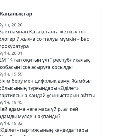
Жаңалықтар
Бүгін, 20:20
Вьетнамнан Қазақстанға жеткізілген
блогер 7 жылға сотталуы мүмкін – Бас
прокуратура
Бүгін, 20:01
ІІМ "Кітап оқитын ұлт" республикалық
жобасын іске асыруға қосылды
Бүгін, 19:59
Білім беру мен цифрлық даму: Жамбыл
облысының тұрғындары «Әділет»
партиясына қандай ұсыныстарын айтты
Бүгін, 19:45
Кей адамға неге маса үйір, ал кей
адамды мүлде шақпайды?
Бүгін, 19:32
«Әділет» партиясының кандидаттары