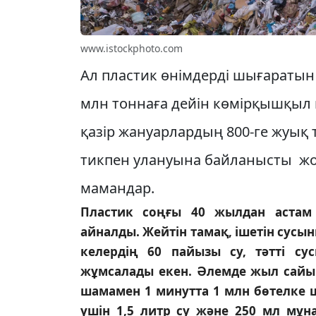
www.istockphoto.com
Ал пластик өнімдерді шығаратын 
млн тоннаға дейін көмірқышқыл 
қазір жануарлардың 800-ге жуық 
тикпен улануына байланысты жой
мамандар.
Пластик соңғы 40 жылдан астам у
айналды. Жейтін тамақ, ішетін су­сы
ке­лер­дің 60 пайызы су, тәтті с
жұмсалады екен. Әлемде жыл сайын 
шамамен 1 минутта 1 млн бөтелке шы
үшін 1,5 литр су және 250 мл мұ­