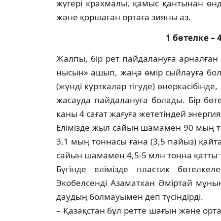
жүгері крахмалы, қамыс қантынан өн­­
және қоршаған ортаға зияны аз.
1 бөтелке – 
Жалпы, бір рет пайдалануға арналған п
нысын» ашып, жаңа өмір сыйлауға бо­ла
(жүнді курткалар тігуде) өнеркәсібінде
жасауда пайдалануға болады. Бір бө­те
каны 4 сағат жағуға жететіндей энергия
Елімізде жыл сайын шамамен 90 мың тон
3,1 мың тоннасы ғана (3,5 пайыз) қай­­т
сайын шамамен 4,5-5 млн тонна қат­ты
Бүгінде елімізде пластик бөтелкел
Экобелсенді Азаматхан Әміртай мұны
дау­дың болмауымен деп түсіндірді.
– Қазақстан бұл ретте шағын және орта к