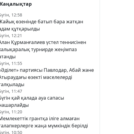
Жаңалықтар
Бүгін, 12:58
Жайық өзенінде батып бара жатқан
адам құтқарылды
Бүгін, 12:21
Алан Құрманғалиев үстел теннисінен
халықаралық турнирде жеңімпаз
атанды
Бүгін, 11:55
«Әділет» партиясы Павлодар, Абай және
Атыраудағы өзекті мәселелерді
талқылады
Бүгін, 11:47
Бүгін қай қалада ауа сапасы
нашарлайды
Бүгін, 11:20
Мемлекеттік грантқа іліге алмаған
талапкерлерге жаңа мүмкіндік берілді
Бүгін, 10:50