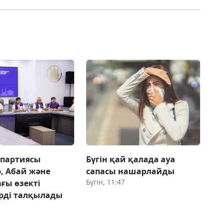
 партиясы
Бүгін қай қалада ауа
, Абай және
сапасы нашарлайды
Бүгін, 11:47
ғы өзекті
рді талқылады