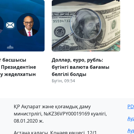
т басшысы
Доллар, еуро, рубль:
 Президентіне
бүгінгі валюта бағамы
у жеделхатын
белгілі болды
Бүгін, 09:54
ҚР Ақпарат және қоғамдық даму
PD
министрлігі, №KZ36VPY00019169 куәлігі,
Ау
08.01.2020 ж.
Ау
Астана қаласы, Қонаев көшесі, 12/1