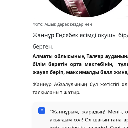
Фото: Ашық дерек көздерінен
Жаннұр Еңсебек есімді оқушы бір
берген.
Алматы облысының Талғар ауданын
білім беретін орта мектебінің тү
жауап беріп, максималды балл жинад
Жаннұр Абзалұлының бұл жетістігі ә
талқыланып жатыр.
"Жаннұрым, жарадың! Менің оқ
ақылдым сол! Ол шағын ғана а
үміт күттіретін түлегім! Сені