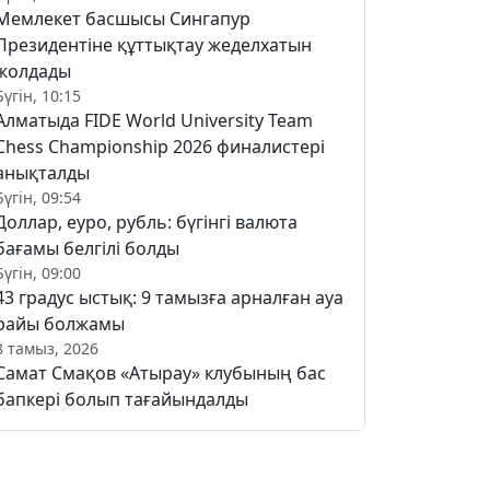
Мемлекет басшысы Сингапур
Президентіне құттықтау жеделхатын
жолдады
Бүгін, 10:15
Алматыда FIDE World University Team
Chess Championship 2026 финалистері
анықталды
Бүгін, 09:54
Доллар, еуро, рубль: бүгінгі валюта
бағамы белгілі болды
Бүгін, 09:00
43 градус ыстық: 9 тамызға арналған ауа
райы болжамы
8 тамыз, 2026
Самат Смақов «Атырау» клубының бас
бапкері болып тағайындалды