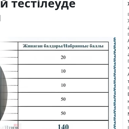
й тестілеуде
ы