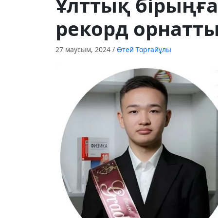
Ұлттық бірыңға
рекорд орнатт
27 маусым, 2024
/
Өтей Торғайұлы