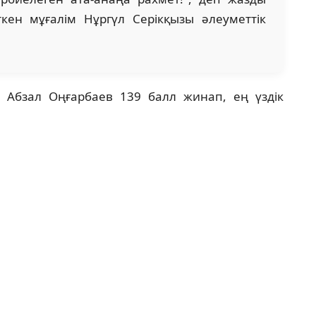
кен мұғалім Нұргүл Серікқызы әлеуметтік
к Абзал Оңғарбаев 139 балл жинап, ең үздік