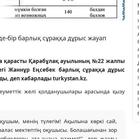
де-бір барлық сұраққа дұрыс жауап
а қарасты Қарабұлақ ауылының №22 жалпы
легі Жаннұр Еңсебек барлық сұраққа дұрыс
ы, деп хабарлады turkystan.kz.
леуметтік желі қолданушылары арасында қызу
ушым, менің түлегім! Ақылына көркі сай,
ралас мектептің оқушысы. Болашағынан зор
 тәрбиелеген ата-анаңа рахмет!", деп жазды