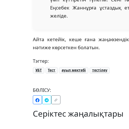
Еңсебек Жаннұрға ұстаздық ет
желіде.
Айта кетейік, кеше ғана жаңаөзенді
нәтиже көрсеткен болатын.
Тэгтер:
ҰБТ
Тест
ауыл мектебі
тестілеу
БӨЛІСУ:
Серіктес жаңалықтары