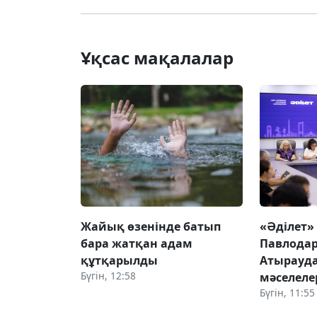
Ұқсас мақалалар
Жайық өзенінде батып
«Әділет»
бара жатқан адам
Павлодар
құтқарылды
Атырауда
Бүгін, 12:58
мәселеле
Бүгін, 11:55