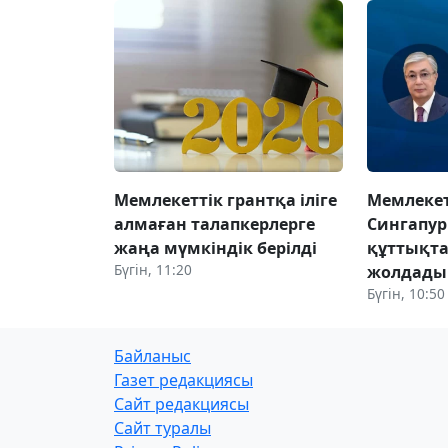
Мемлекеттік грантқа іліге
Мемлеке
алмаған талапкерлерге
Сингапур
жаңа мүмкіндік берілді
құттықта
Бүгін, 11:20
жолдады
Бүгін, 10:50
Байланыс
Газет редакциясы
Сайт редакциясы
Сайт туралы