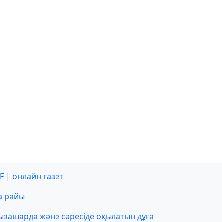
F | онлайн газет
а райы
ызашарда және сәресіде оқылатын дұға