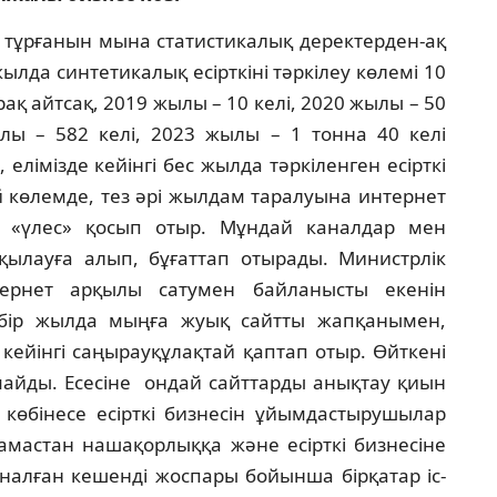
 тұрғанын мына статистикалық деректерден-ақ
ылда синтетикалық есірткіні тәркілеу көлемі 10
рақ айтсақ, 2019 жылы – 10 келі, 2020 жылы – 50
ылы – 582 келі, 2023 жылы – 1 тонна 40 келі
 елімізде кейінгі бес жылда тәркіленген есірткі
ай көлемде, тез әрі жылдам таралуына интернет
 «үлес» қосып отыр. Мұндай каналдар мен
қылауға алып, бұғаттап отырады. Министрлік
тернет арқылы сатумен байланысты екенін
і бір жылда мыңға жуық сайтты жапқанымен,
ейінгі саңырауқұлақтай қаптап отыр. Өйткені
майды. Есесіне ондай сайттарды анықтау қиын
 көбінесе есірткі бизнесін ұйымдастырушылар
амастан нашақорлыққа және есірткі бизнесіне
рналған кешенді жоспары бойынша бірқатар іс-