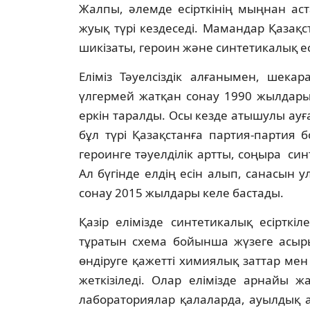
Жалпы, әлемде есірткінің мыңнан аста
жуық түрі кездеседі. Мамандар Қазақс
шикізаты, героин және синтетикалық ес
Еліміз Тәуелсіздік алғанымен, шекар
үлгермей жатқан сонау 1990 жылдары
еркін таралды. Осы кезде атышулы ауға
бұл түрі Қазақстанға партия-партия 
героинге тәуелділік артты, соңыра с
Ал бүгінде елдің есін алып, санасын у
сонау 2015 жылдары келе бастады.
Қазір елімізде синтетикалық есірткіл
тұратын схема бойынша жүзеге асыры
өндіруге қажетті химиялық заттар ме
жеткізіледі. Олар елімізде арнайы 
лабораториялар қалаларда, ауылдық а