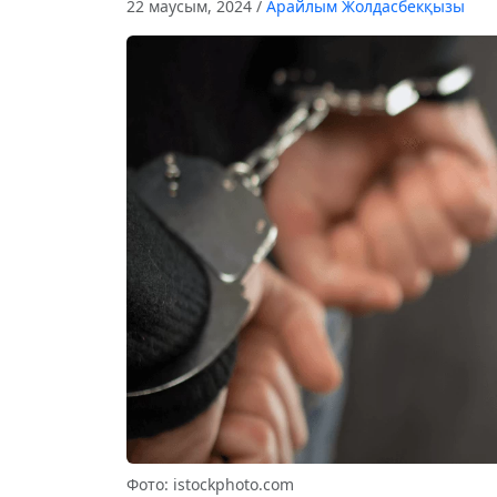
22 маусым, 2024
/
Арайлым Жолдасбекқызы
Фото: istockphoto.com