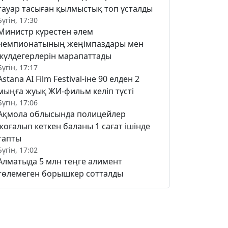
тауар тасыған қылмыстық топ ұсталды
Бүгін, 17:30
Министр күрестен әлем
чемпионатының жеңімпаздары мен
жүлдегерлерін марапаттады
Бүгін, 17:17
Astana AI Film Festival-іне 90 елден 2
мыңға жуық ЖИ-фильм келіп түсті
Бүгін, 17:06
Ақмола облысында полицейлер
жоғалып кеткен баланы 1 сағат ішінде
тапты
Бүгін, 17:02
Алматыда 5 млн теңге алимент
төлемеген борышкер сотталды