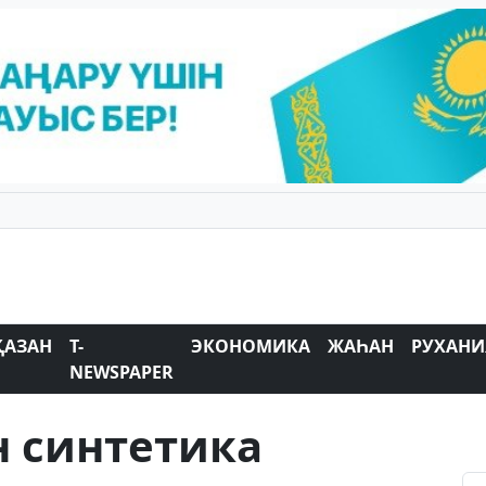
ҚАЗАН
T-
ЭКОНОМИКА
ЖАҺАН
РУХАНИ
NEWSPAPER
н синтетика