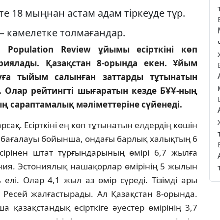
е 18 мыңнан астам адам тіркеуде тұр.
– кәмелетке толмағандар.
Population Review ұйымы есірткіні көп
риялады. Қазақстан 8-орында екен. Ұйым
ға тыйым салынған заттарды тұтынатын
. Олар рейтингті шығаратын кезде БҰҰ-ның
ың сараптамалық мәліметтеріне сүйенеді.
рсақ. Есірткіні ең көп тұтынатын елдердің көшін
 бағалауы бойынша, ондағы барлық халықтың 6
сірінен штат тұрғындарының өмірі 6,7 жылға
ония. Эстониялық нашақорлар өмірінің 5 жылын
елі. Олар 4,1 жыл аз өмір сүреді. Тізімді ары
 Ресей жалғастырады. Ал Қазақстан 8-орында.
қазақстандық есірткіге әуестер өмірінің 3,7