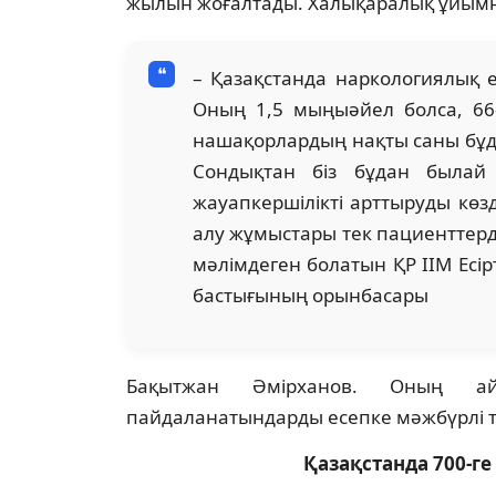
жылын жоғалтады. Халықаралық ұйымның
– Қазақстанда наркологиялық е
Оның 1,5 мыңыәйел болса, 66-
нашақорлардың нақты саны бұда
Сондықтан біз бұдан былай 
жауапкершілікті арттыруды көз
алу жұмыстары тек пациенттерді
мәлімдеген болатын ҚР ІІМ Есі
бастығының орынбасары
Бақытжан Әмірханов. Оның айт
пайдаланатындарды есепке мәжбүрлі т
Қазақстанда 700-ге 