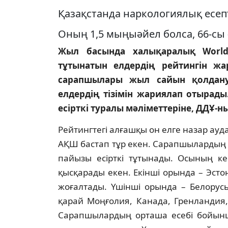
Қазақстанда наркологиялық есепт
Оның 1,5 мыңыәйел болса, 66-сы 
Жыл басында халықаралық World 
тұтынатын елдердің рейтингін жа
сарапшылары жыл сайын қолдану
елдердің тізімін жариялап отырады
есірткі туралы мәліметтеріне, ДДҰ-н
Рейтингтегі алғашқы он елге назар ауда
АҚШ бастап тұр екен. Сарапшылардың
пайызы есірткі тұтынады. Осының ке
қысқарады екен. Екінші орында – Эст
жоғалтады. Үшінші орында – Белорусь 
қарай Моңғолия, Канада, Гренландия,
Сарапшылардың орташа есебі бойынша 