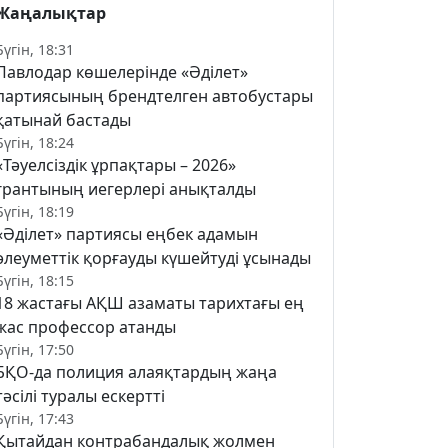
Жаңалықтар
Бүгін, 18:31
Павлодар көшелерінде «Әділет»
партиясының брендтелген автобустары
қатынай бастады
Бүгін, 18:24
«Тәуелсіздік ұрпақтары – 2026»
грантының иегерлері анықталды
Бүгін, 18:19
«Әділет» партиясы еңбек адамын
әлеуметтік қорғауды күшейтуді ұсынады
Бүгін, 18:15
18 жастағы АҚШ азаматы тарихтағы ең
жас профессор атанды
Бүгін, 17:50
БҚО-да полиция алаяқтардың жаңа
тәсілі туралы ескертті
Бүгін, 17:43
Қытайдан контрабандалық жолмен