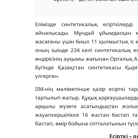
Елімізде синтетикалық есірткілерді
айналысады. Мұндай ұйымдасқан 
жасағаны үшін биыл 11 қылмыстық іс қ
оның ішінде 234 келі синтетикалық ес
өндірісінің ауқымы жағынан Орталық А
Бүгінде Қазақстан синтетикасы Қы
үлгерген.
ІІМ-нің мәліметінше қазір есірткі 
тартылып жатыр. Құқық қорғаушыларды
арқылы жүзеге асатындықтан жолы
жауапкершілікке 16 жастан бастап т
бастап, өмір бойына сотталатынын түсі
Есірткі – 