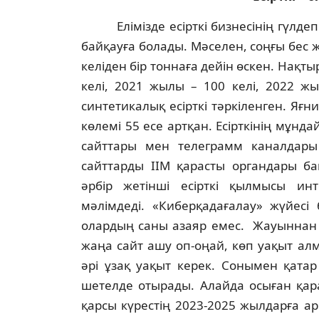
Елімізде есірткі бизнесінің гүлдеп
байқауға болады. Мәселен, соңғы бес ж
келіден бір тоннаға дейін өскен. Нақты
келі, 2021 жылы – 100 келі, 2022 ж
синтетикалық есірткі тәркіленген. Яғни,
көлемі 55 есе артқан. Есірткінің мұнд
сайттары мен телеграмм каналдары
сайттарды ІІМ қарасты органдары ба
әрбір жетінші есірткі қылмысы ин
мәлімдеді. «Киберқадағалау» жүйес
олардың саны азаяр емес. Жауыннан к
жаңа сайт ашу оп-оңай, көп уақыт ал
әрі ұзақ уақыт керек. Сонымен қатар
шетелде отырады. Алайда осыған қар
қарсы күрестің 2023-2025 жылдарға а