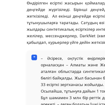
Өндірілген есірткі жасырын қоймала
деңгейде жүргізіледі. Бірінші деңг
жеткізіледі. Ал екінші деңгейде есірт
тұтынушыларға таратады. Сатудың өзі
жылдары синтетикалық есірткілер инт
желілер, мессенджерлер, DarkNet (к
қабылдап, курьерлер үйге дейін жеткізі
– Әсіресе, оңтүстік өңірлері
орналасқан – Алматы және Же
аталған облыстарда синтетикалы
бөлігі байқалды. Жыл басынан 
33 есірткі зертханасы жойылды.
Осылайша, тұтынуға дайын 1 тонн
Бұл шамамен 3 млн бір реттік 
әрекеті, – деген болатын Ішкі і