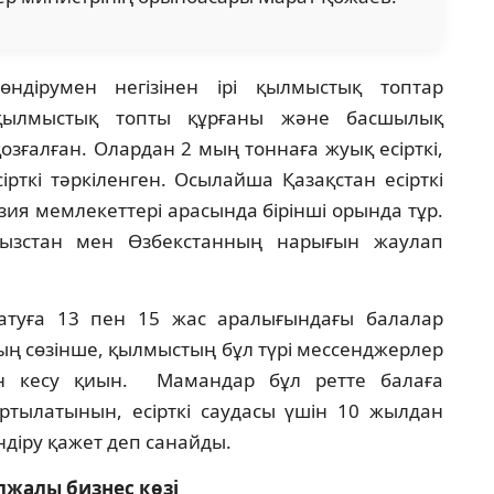
 өндірумен негізінен ірі қылмыстық топтар
қылмыстық топты құрғаны және басшылық
озғалған. Олардан 2 мың тоннаға жуық есірткі,
ірткі тәркіленген. Осылайша Қазақстан есірткі
зия мемлекеттері арасында бірінші орында тұр.
рғызстан мен Өзбекстанның нарығын жаулап
таратуға 13 пен 15 жас аралығындағы балалар
ң сөзінше, қылмыстың бұл түрі мессенджерлер
н кесу қиын. Мамандар бұл ретте балаға
артылатынын, есірткі саудасы үшін 10 жылдан
ндіру қажет деп санайды.
олжалы бизнес көзі