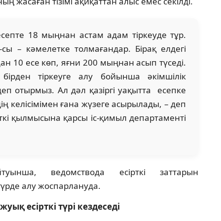
 жасаған тізімі ақиқаттан алыс емес секілді.
септе 18 мыңнан астам адам тіркеуде тұр.
сы – кәмелетке толмағандар. Бірақ елдегі
н 10 есе көп, яғни 200 мыңнан асып түседі.
бірден тіркеуге алу бойынша әкімшілік
деп отырмыз. Ал дәл қазіргі уақытта есепке
ң келісімімен ғана жүзеге асырылады, – деп
рткі қылмысына қарсы іс-қимыл департаменті
уынша, ведомствода есірткі заттарын
үрде алу жоспарлануда.
жуық есірткі түрі кездеседі