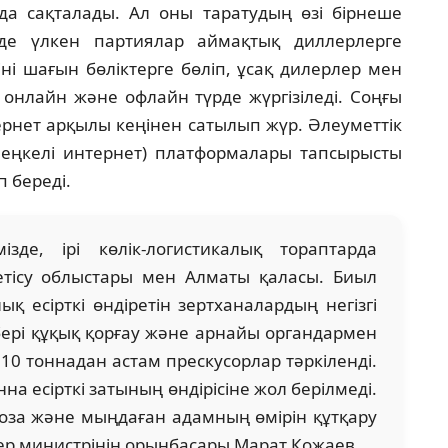
рда сақталады. Ал оны таратудың өзі бірнеше
ейде үлкен партиялар аймақтық диллерлерге
кіні шағын бөліктерге бөліп, ұсақ дилерлер мен
 онлайн және офлайн түрде жүргізіледі. Соңғы
ернет арқылы кеңінен сатылып жүр. Әлеуметтік
өлеңкелі интернет) платформалары тапсырысты
п береді.
мізде, ірі көлік-логистикалық тораптарда
тісу облыстары мен Алматы қаласы. Биыл
қ есірткі өндіретін зертханалардың негізгі
бері құқық қорғау және арнайы органдармен
 10 тоннадан астам прескусорлар тәркіленді.
а есірткі затының өндірісіне жол берілмеді.
доза және мыңдаған адамның өмірін құтқару
стер министрінің орынбасары Марат Қожаев.