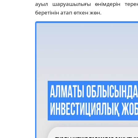
ауыл шаруашылығы өнімдерін терең
беретінін атап өткен жөн.