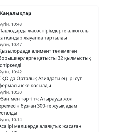
Жаңалықтар
Бүгін, 10:48
Павлодарда жасөспірімдерге алкоголь
сатқандар жауапқа тартылды
Бүгін, 10:47
Қызылордада алимент төлемеген
борышкерлерге қатысты 32 қылмыстық
іс тіркелді
Бүгін, 10:42
СҚО-да Орталық Азиядағы ең ірі сүт
фермасы іске қосылды
Бүгін, 10:30
«Заң мен тәртіп»: Атырауда жол
ережесін бұзған 300-ге жуық адам
ұсталды
Бүгін, 10:14
Аса ірі мөлшерде алаяқтық жасаған