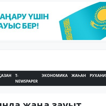
ҚАЗАН
T-
ЭКОНОМИКА
ЖАҺАН
РУХАНИ
NEWSPAPER
нда жаңа зауыт