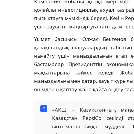
Компания жобаны қысқа мерзімде іс
қолайлы инвестициялық ахуал қазірді
пысықтауға мүмкіндік береді. Кейін Pep
үшін зауытты жаңғыртуға тағы да инве
Үкімет басшысы Олжас Бектенов 
қазақстандық шаруалардың табысын
нығайту үшін маңыздылығын атап өт
бастамалар Президенттің экономи
мақсаттарына сәйкес келеді. Жоб
маңыздылығымен қатар, зауыт құрылыс
өнімдерін қаптау және қайта өңдеу сал
«АҚШ – Қазақстанның маңызд
Қазақстан PepsiCo секілді с
ынтымақтастыққа мүдделі.