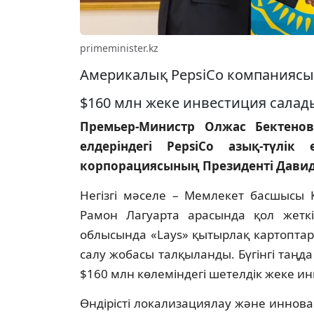
primeminister.kz
Америкалық PepsiСo компаниясы
$160 млн жеке инвестиция салад
Премьер-Министр Олжас Бектенов
елдеріндегі PepsiСo азық-түлік 
корпорациясының Президенті Давид 
Негізгі мәселе – Мемлекет басшысы 
Рамон Лагуарта арасында қол жеткіз
облысында «Lays» қытырлақ картоптары
салу жобасы талқыланды. Бүгінгі таң
$160 млн көлеміндегі шетелдік жеке ин
Өндірісті локализациялау және иннов