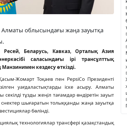
 Алматы облысындағы жаңа зауытқа
ы.
 Ресей, Беларусь, Кавказ, Орталық Азия
өнеркәсібі саласындағы ірі трансұлттық
Манзинимен кездесу өткізді.
Қасым-Жомарт Тоқаев пен PepsiCo Президенті
ілген уағдаластықтарды іске асыру. Алматы
 секілді тұзды жеңіл тағамдар өндіретін зауыт
да снектер шығаратын толыққанды жаңа зауытқа
вестициялар бөлінді.
ациялық технологиялар трансфері қазақстандық