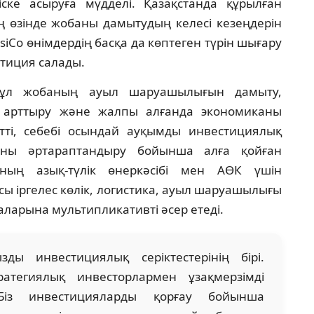
ке асыруға мүдделі. Қазақстанда құрылған
ң өзінде жобаны дамытудың келесі кезеңдерін
siCo өнімдердің басқа да көптеген түрін шығару
стиция салады.
бұл жобаның ауыл шаруашылығын дамыту,
 арттыру және жалпы алғанда экономиканы
ті, себебі осындай ауқымды инвестициялық
каны әртараптандыру бойынша алға қойған
аның азық-түлік өнеркәсібі мен АӨК үшін
ы іргелес көлік, логистика, ауыл шаруашылығы
аларына мультипликативті әсер етеді.
ы инвестициялық серіктестерінің бірі.
тратегиялық инвесторлармен ұзақмерзімді
 Біз инвестицияларды қорғау бойынша