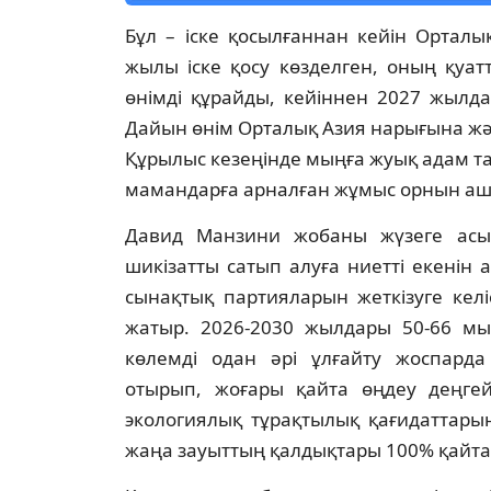
Бұл – іске қосылғаннан кейін Орталы
жылы іске қосу көзделген, оның қуа
өнімді құрайды, кейіннен 2027 жылд
Дайын өнім Орталық Азия нарығына жән
Құрылыс кезеңінде мыңға жуық адам тар
мамандарға арналған жұмыс орнын аш
Давид Манзини жобаны жүзеге асыру
шикізатты сатып алуға ниетті екенін
сынақтық партияларын жеткізуге кел
жатыр. 2026-2030 жылдары 50-66 мың
көлемді одан әрі ұлғайту жоспарда
отырып, жоғары қайта өңдеу деңгейі
экологиялық тұрақтылық қағидаттарын
жаңа зауыттың қалдықтары 100% қайта