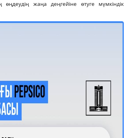
 өңдеудің жаңа деңгейіне өтуге мүмкіндік