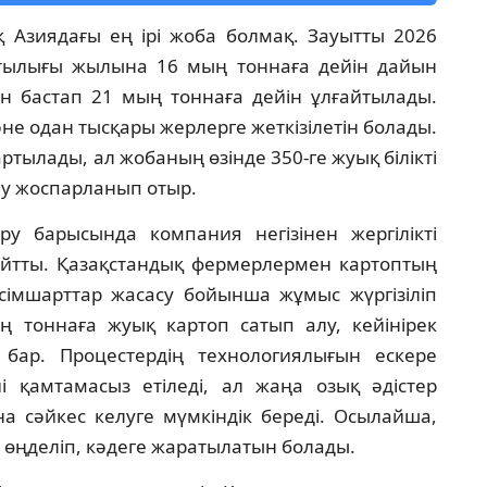
қ Азиядағы ең ірі жоба болмақ. Зауытты 2026
ттылығы жылына 16 мың тоннаға дейін дайын
ан бастап 21 мың тоннаға дейін ұлғайтылады.
е одан тысқары жерлерге жеткізілетін болады.
тылады, ал жобаның өзінде 350-ге жуық білікті
у жоспарланып отыр.
 барысында компания негізінен жергілікті
 айтты. Қазақстандық фермерлермен картоптың
ісімшарттар жасасу бойынша жұмыс жүргізіліп
 тоннаға жуық картоп сатып алу, кейінірек
 бар. Процестердің технологиялығын ескере
 қамтамасыз етіледі, ал жаңа озық әдістер
а сәйкес келуге мүмкіндік береді. Осылайша,
 өңделіп, кәдеге жаратылатын болады.