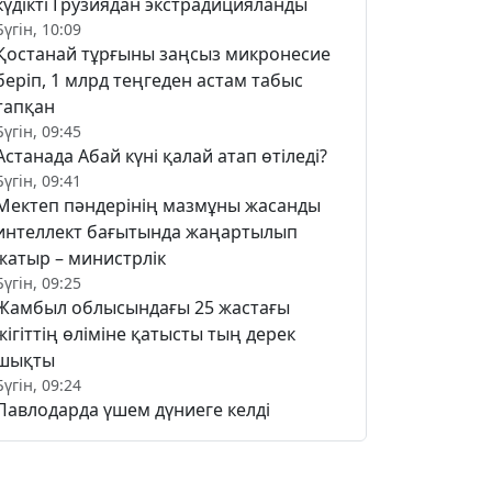
күдікті Грузиядан экстрадицияланды
Бүгін, 10:09
Қостанай тұрғыны заңсыз микронесие
беріп, 1 млрд теңгеден астам табыс
тапқан
Бүгін, 09:45
Астанада Абай күні қалай атап өтіледі?
Бүгін, 09:41
Мектеп пәндерінің мазмұны жасанды
интеллект бағытында жаңартылып
жатыр – министрлік
Бүгін, 09:25
Жамбыл облысындағы 25 жастағы
жігіттің өліміне қатысты тың дерек
шықты
Бүгін, 09:24
Павлодарда үшем дүниеге келді