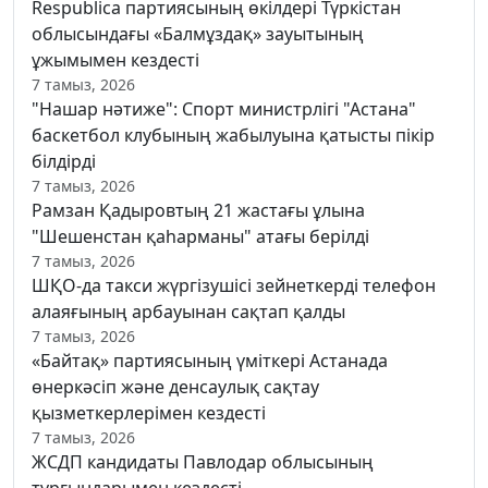
Respublica партиясының өкілдері Түркістан
облысындағы «Балмұздақ» зауытының
ұжымымен кездесті
7 тамыз, 2026
"Нашар нәтиже": Спорт министрлігі "Астана"
баскетбол клубының жабылуына қатысты пікір
білдірді
7 тамыз, 2026
Рамзан Қадыровтың 21 жастағы ұлына
"Шешенстан қаһарманы" атағы берілді
7 тамыз, 2026
ШҚО-да такси жүргізушісі зейнеткерді телефон
алаяғының арбауынан сақтап қалды
7 тамыз, 2026
«Байтақ» партиясының үміткері Астанада
өнеркәсіп және денсаулық сақтау
қызметкерлерімен кездесті
7 тамыз, 2026
ЖСДП кандидаты Павлодар облысының
тұрғындарымен кездесті