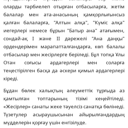
оларды тәрбиелеп отырған отбасыларға, жетім
балалар мен ата-анасының қамқорлығынсыз
қалған балаларға, "Алтын алқа", "Күміс алқа"
иегерлері немесе бұрын "Батыр ана" атағымен,
сондай-ақ I және II дәрежелі "Ана даңқы"
ордендерімен марапатталғандарға, көп балалы
отбасылар мен жесірлерге беріледі. Бұл топқа Ұлы
Отан соғысы ардагерлері мен соларға
теңестірілген басқа да әскери қимыл ардагерлері
кіреді.
Бұдан бөлек халықтың әлеуметтік тұрғыда аз
қамтылған топтарының тізімі кеңейтіледі.
«Жесірлер» санаты жеке тәуелсіз санатқа бөлінеді.
Түзетулер асыраушысынан айырылғандардың
мүдделерін қорғау үшін енгізілуде.