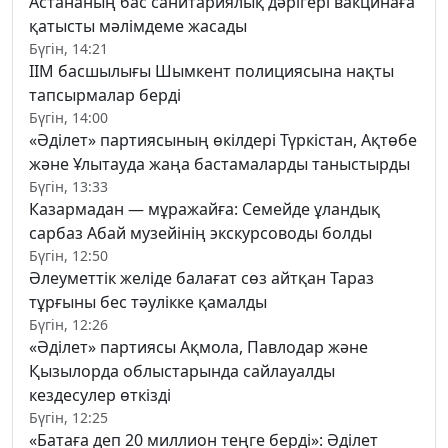
Астананың бас санитариялық дәрігері вакцинаға
қатысты мәлімдеме жасады
Бүгін, 14:21
ІІМ басшылығы Шымкент полициясына нақты
тапсырмалар берді
Бүгін, 14:00
«Әділет» партиясының өкілдері Түркістан, Ақтөбе
және Ұлытауда жаңа бастамаларды таныстырды
Бүгін, 13:33
Казармадан — мұражайға: Семейде ұландық
сарбаз Абай музейінің экскурсоводы болды
Бүгін, 12:50
Әлеуметтік желіде балағат сөз айтқан Тараз
тұрғыны бес тәулікке қамалды
Бүгін, 12:26
«Әділет» партиясы Ақмола, Павлодар және
Қызылорда облыстарында сайлауалды
кездесулер өткізді
Бүгін, 12:25
«Батаға деп 20 миллион теңге берді»: Әділет