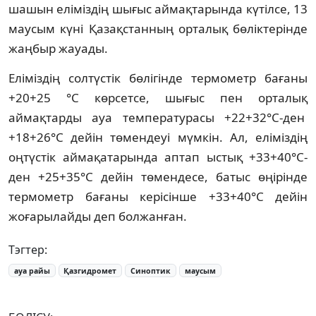
шашын еліміздің шығыс аймақтарында күтілсе, 13
маусым күні Қазақстанның орталық бөліктерінде
жаңбыр жауады.
Еліміздің солтүстік бөлігінде термометр бағаны
+20+25 °С көрсетсе, шығыс пен орталық
аймақтарды ауа температурасы +22+32°С-ден
+18+26°С дейін төмендеуі мүмкін. Ал, еліміздің
оңтүстік аймақатарында аптап ыстық +33+40°С-
ден +25+35°С дейін төмендесе, батыс өңірінде
термометр бағаны керісінше +33+40°С дейін
жоғарылайды деп болжанған.
Тэгтер:
ауа райы
Қазгидромет
Синоптик
маусым