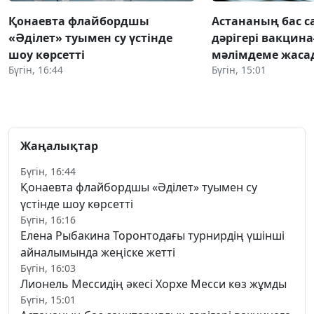
Қонаевта флайбордшы
Астананың бас 
«Әділет» туымен су үстінде
дәрігері вакцин
шоу көрсетті
мәлімдеме жаса
Бүгін, 16:44
Бүгін, 15:01
Жаңалықтар
Бүгін, 16:44
Қонаевта флайбордшы «Әділет» туымен су
үстінде шоу көрсетті
Бүгін, 16:16
Елена Рыбакина Торонтодағы турнирдің үшінші
айналымында жеңіске жетті
Бүгін, 16:03
Лионель Мессидің әкесі Хорхе Месси көз жұмды
Бүгін, 15:01