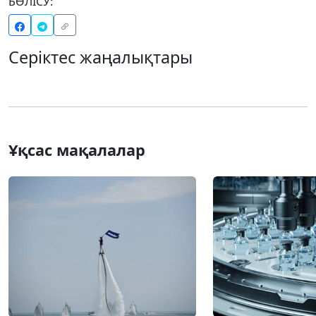
БӨЛІСУ:
Серіктес жаңалықтары
Ұқсас мақалалар