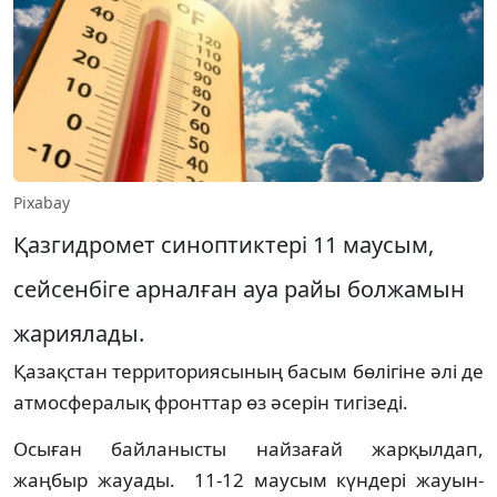
Pixabay
Қазгидромет синоптиктері 11 маусым,
cейсенбіге арналған ауа райы болжамын
жариялады.
Қазақстан территориясының басым бөлігіне әлі де
атмосфералық фронттар өз әсерін тигізеді.
Осыған байланысты найзағай жарқылдап,
жаңбыр жауады. 11-12 маусым күндері жауын-