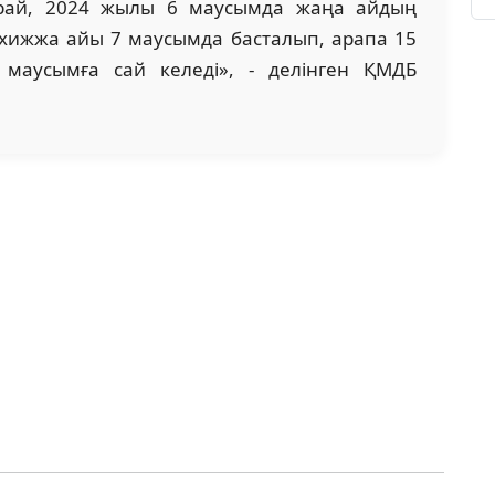
орай, 2024 жылы 6 маусымда жаңа айдың
лхижжа айы 7 маусымда басталып, арапа 15
 маусымға сай келеді», - делінген ҚМДБ