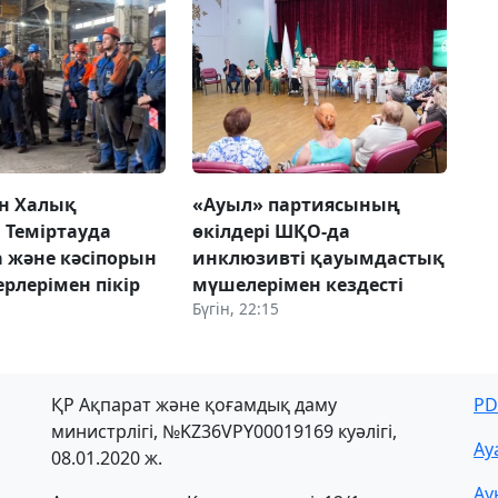
н Халық
«Ауыл» партиясының
 Теміртауда
өкілдері ШҚО-да
а және кәсіпорын
инклюзивті қауымдастық
рлерімен пікір
мүшелерімен кездесті
Бүгін, 22:15
ҚР Ақпарат және қоғамдық даму
PD
министрлігі, №KZ36VPY00019169 куәлігі,
Ау
08.01.2020 ж.
Ау