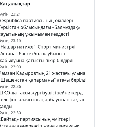
Жаңалықтар
Бүгін, 23:21
Respublica партиясының өкілдері
Түркістан облысындағы «Балмұздақ»
зауытының ұжымымен кездесті
Бүгін, 23:15
"Нашар нәтиже": Спорт министрлігі
"Астана" баскетбол клубының
жабылуына қатысты пікір білдірді
Бүгін, 23:00
Рамзан Қадыровтың 21 жастағы ұлына
"Шешенстан қаһарманы" атағы берілді
Бүгін, 22:36
ШҚО-да такси жүргізушісі зейнеткерді
телефон алаяғының арбауынан сақтап
қалды
Бүгін, 22:30
«Байтақ» партиясының үміткері
Астанада өнеркәсіп және денсаулық