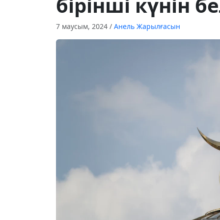
бірінші күнін бе
7 маусым, 2024
/
Анель Жарылғасын