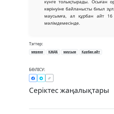
күнге толықтырады. Осыған 
көрінуіне байланысты биыл зұ
маусымға, ал құрбан айт 16
мәлімдемесінде.
Тэгтер:
мереке
ҚМДБ
маусым
Құрбан айт
БӨЛІСУ:
Серіктес жаңалықтары