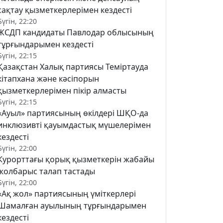
сақтау қызметкерлерімен кездесті
Бүгін, 22:20
ЖСДП кандидаты Павлодар облысының
тұрғындарымен кездесті
Бүгін, 22:15
Қазақстан Халық партиясы Теміртауда
кітапхана және кәсіпорын
қызметкерлерімен пікір алмасты
Бүгін, 22:15
«Ауыл» партиясының өкілдері ШҚО-да
инклюзивті қауымдастық мүшелерімен
кездесті
Бүгін, 22:00
Курорттағы қорық қызметкерін жабайы
жолбарыс талап тастады
Бүгін, 22:00
«Ақ жол» партиясының үміткерлері
Шамалған ауылының тұрғындарымен
кездесті