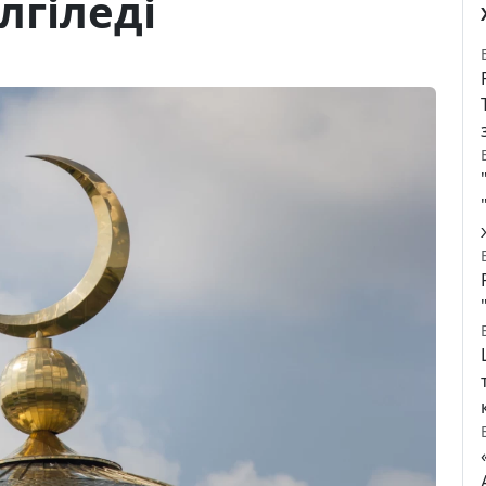
лгіледі