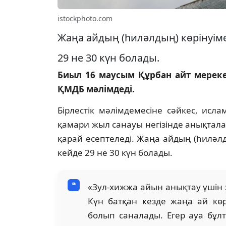
istockphoto.com
Жаңа айдың (һиләлдың) көрінуім
29 не 30 күн болады.
Биыл 16 маусым Құрбан айт мерекесі
ҚМДБ мәлімдеді.
Бірлестік мәлімдемесіне сәйкес, исла
қамари жыл санауы негізінде анықтал
қарай есептеледі. Жаңа айдың (һиләл
кейде 29 не 30 күн болады.
«Зул-хижжа айын анықтау үшін 
Күн батқан кезде жаңа ай көрі
болып саналады. Егер ауа бұлт