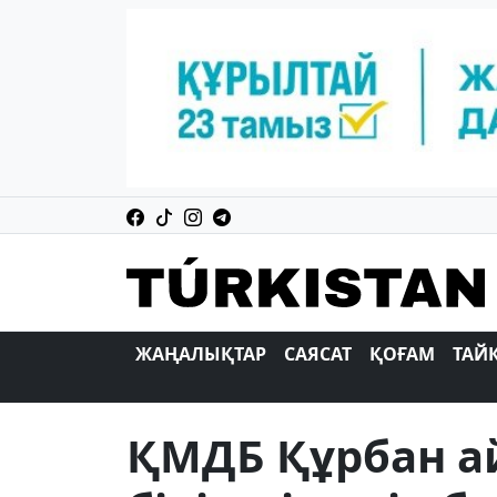
ЖАҢАЛЫҚТАР
САЯСАТ
ҚОҒАМ
ТАЙ
ҚМДБ Құрбан ай