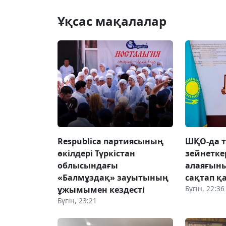
Ұқсас мақалалар
Respublica партиясының
ШҚО-да т
өкілдері Түркістан
зейнетке
облысындағы
алаяғын
«Балмұздақ» зауытының
сақтап қ
Бүгін, 22:36
ұжымымен кездесті
Бүгін, 23:21