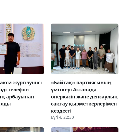
акси жүргізушісі
«Байтақ» партиясының
рді телефон
үміткері Астанада
ың арбауынан
өнеркәсіп және денсаулық
алды
сақтау қызметкерлерімен
кездесті
Бүгін, 22:30