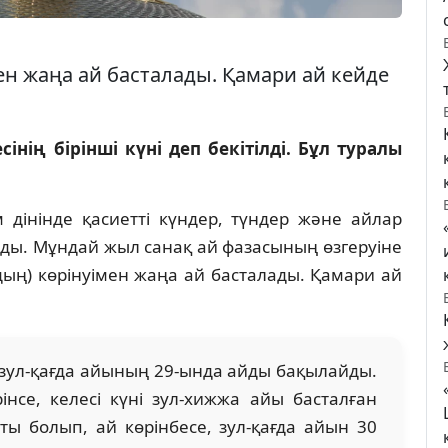
ен жаңа ай басталады. Қамари ай кейде
нің бірінші күні деп бекітілді. Бұл туралы
м дінінде қасиетті күндер, түндер және айлар
ады. Мұндай жыл санақ ай фазасының өзгеруіне
дың) көрінуімен жаңа ай басталады. Қамари ай
зул-қағда айының 29-ында айды бақылайды.
нсе, келесі күні зул-хижжа айы басталған
ты болып, ай көрінбесе, зул-қағда айын 30