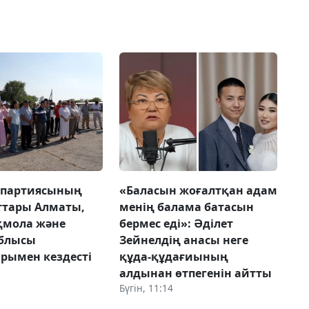
 партиясының
«Баласын жоғалтқан адам
ттары Алматы,
менің балама батасын
Ақмола және
бермес еді»: Әділет
облысы
Зейнелдің анасы неге
рымен кездесті
құда-құдағиының
алдынан өтпегенін айтты
Бүгін, 11:14