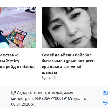
зақстан»:
Семейде әйелін бейсбол
ғы Жетісу
битасымен ұрып өлтірген
да рейд өткізілді
ер адамға сот үкімі
шықты
Бүгін, 10:44
ҚР Ақпарат және қоғамдық даму
PD
министрлігі, №KZ36VPY00019169 куәлігі,
Ау
08.01.2020 ж.