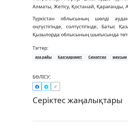
Алматы, Жетісу, Қостанай, Қарағанды, 
Түркістан облысының шөлді ауда
оңтүстігінде, солтүстігінде, Батыс 
Қызылорда облысының шығысында төте
Тэгтер:
ауа райы
Қазгидромет
Синоптик
маусым
БӨЛІСУ:
Серіктес жаңалықтары