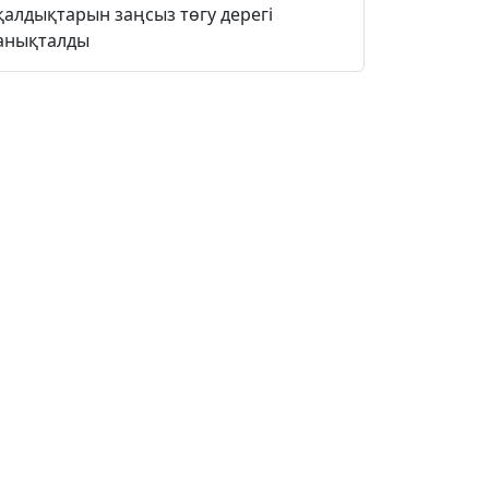
қалдықтарын заңсыз төгу дерегі
анықталды