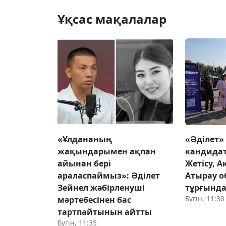
Ұқсас мақалалар
«Ұлдананың
«Әділет»
жақындарымен ақпан
кандида
айынан бері
Жетісу, 
араласпаймыз»: Әділет
Атырау 
Зейнел жәбірленуші
тұрғында
Бүгін, 11:30
мәртебесінен бас
тартпайтынын айтты
Бүгін, 11:35