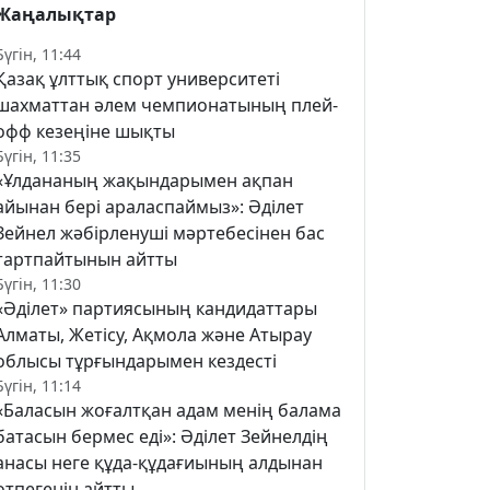
Жаңалықтар
Бүгін, 11:44
Қазақ ұлттық спорт университеті
шахматтан әлем чемпионатының плей-
офф кезеңіне шықты
Бүгін, 11:35
«Ұлдананың жақындарымен ақпан
айынан бері араласпаймыз»: Әділет
Зейнел жәбірленуші мәртебесінен бас
тартпайтынын айтты
Бүгін, 11:30
«Әділет» партиясының кандидаттары
Алматы, Жетісу, Ақмола және Атырау
облысы тұрғындарымен кездесті
Бүгін, 11:14
«Баласын жоғалтқан адам менің балама
батасын бермес еді»: Әділет Зейнелдің
анасы неге құда-құдағиының алдынан
өтпегенін айтты