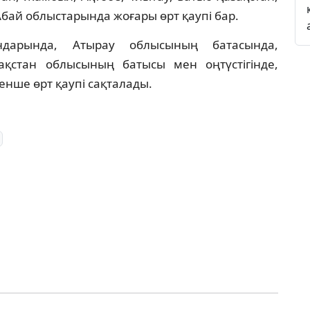
Абай облыстарында жоғары өрт қаупі бар.
ндарында, Атырау облысының батасында,
Қазақстан облысының батысы мен оңтүстігінде,
нше өрт қаупі сақталады.