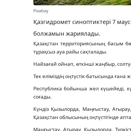
Pixabay
Қазгидромет синоптиктері 7 маус
болжамын жариялады.
Қазақстан территориясының басым бө
тұрақсыз ауа райы сақталады.
Найзағай ойнап, өткінші жаңбыр, солтү
Тек еліміздің оңтүстік-батысында ған
Республика бойынша жел күшейеді, күн
соғады.
Күндіз Қызылорда, Маңғыстау, Атырау
Қазақстан облысының оңтүстігінде апт
Маңғыстау, Атырау, Қызылорда, Түркіс