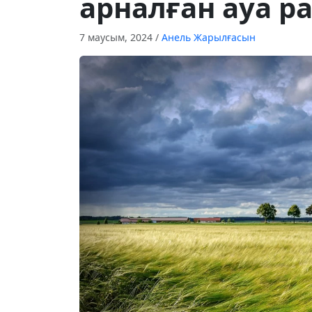
арналған ауа 
7 маусым, 2024
/
Анель Жарылғасын