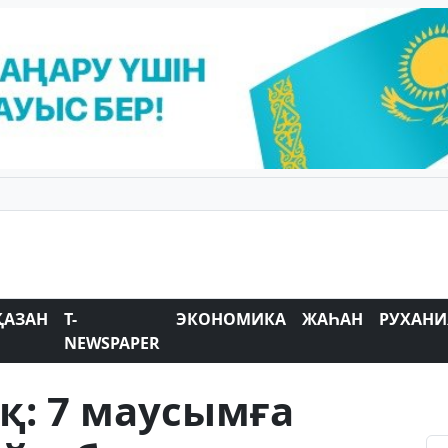
ҚАЗАН
T-
ЭКОНОМИКА
ЖАҺАН
РУХАНИ
NEWSPAPER
қ: 7 маусымға