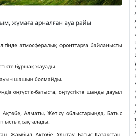
ым, жұмаға арналған ауа райы
лігінде атмосфералық фронттарға байланысты
стікте бұршақ жауады.
а жауын шашын болмайды.
діз оңтүстік-батыста, оңтүстікте шаңды дауыл
, Ақтөбе, Алматы, Жетісу облыстарында, Батыс
ап ыстық сақталады.
тан, Жамбыл, Ақтөбе, Ұлытау, Батыс Қазақстан,