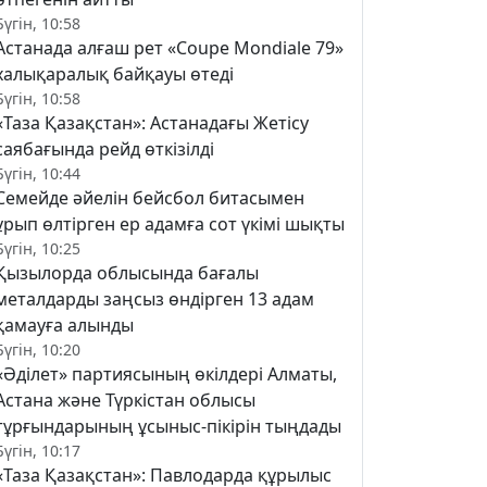
Бүгін, 10:58
Астанада алғаш рет «Coupe Mondiale 79»
халықаралық байқауы өтеді
Бүгін, 10:58
«Таза Қазақстан»: Астанадағы Жетісу
саябағында рейд өткізілді
Бүгін, 10:44
Семейде әйелін бейсбол битасымен
ұрып өлтірген ер адамға сот үкімі шықты
Бүгін, 10:25
Қызылорда облысында бағалы
металдарды заңсыз өндірген 13 адам
қамауға алынды
Бүгін, 10:20
«Әділет» партиясының өкілдері Алматы,
Астана және Түркістан облысы
тұрғындарының ұсыныс-пікірін тыңдады
Бүгін, 10:17
«Таза Қазақстан»: Павлодарда құрылыс