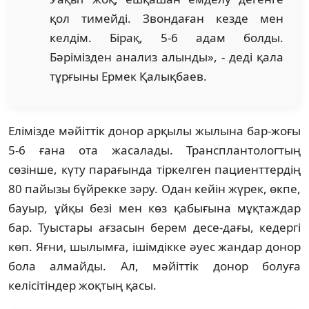
қол тимейді. Звондаған кезде мен
келдім. Бірақ, 5-6 адам болды.
Бәрімізден анализ алынды», - деді қала
тұрғыны Ермек Қалықбаев.
Елімізде мәйіттік донор арқылы жылына бар-жоғы
5-6 ғана ота жасалады. Трансплантологтың
сөзінше, күту парағында тіркелген пациенттердің
80 пайызы бүйрекке зәру. Одан кейін жүрек, өкпе,
бауыр, ұйқы безі мен көз қабығына мұқтаждар
бар. Туыстары ағзасын берем десе-дағы, кедергі
көп. Яғни, шылымға, ішімдікке әуес жандар донор
бола алмайды. Ал, мәйіттік донор болуға
келісітіндер жоқтың қасы.