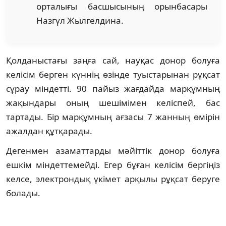
орталығы басшысының орынбасары
Назгүл Жылгелдина.
Қолданыстағы заңға сай, науқас донор болуға
келісім берген күннің өзінде туыстарынан рұқсат
сұрау міндетті. 90 пайыз жағдайда марқұмның
жақындары оның шешімімен келіспей, бас
тартады. Бір марқұмның ағзасы 7 жанның өмірін
ажалдан құтқарады.
Дегенмен азаматтарды мәйіттік донор болуға
ешкім міндеттемейді. Егер бұған келісім бергіңіз
келсе, электрондық үкімет арқылы рұқсат беруге
болады.