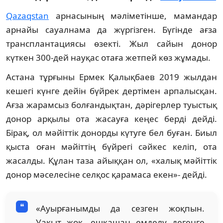
Qazaqstan
арнасының мәліметінше, мамандар
арнайы сауалнама да жүргізген. Бүгінде ағза
трансплантациясы өзекті. Жыл сайын донор
күткен 300-дей науқас отаға жетпей көз жұмады.
Астана тұрғыны Ермек Қалықбаев 2019 жылдан
кешегі күнге дейін бүйрек дертімен арпалысқан.
Ағза жарамсыз болғандықтан, дәрігерлер туыстық
донор арқылы ота жасауға кеңес берді дейді.
Бірақ, ол мәйіттік донорды күтуге бел буған. Биыл
қыста оған мәйіттің бүйрегі сәйкес келіп, ота
жасалды. Құлан таза айыққан ол, «халық мәйіттік
донор мәселесіне селқос қарамаса екен»- дейді.
«Ауырғанымды да сезген жоқпын.
Уақыт жоқ, ешқашан емделу дегенге