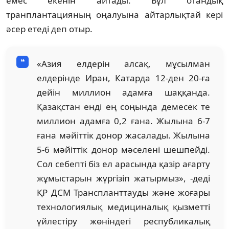
емес екенін айтады. Бұл отандық
транплантацияның оңалуына айтарлықтай кері
әсер етеді деп отыр.
«Азия елдерін алсақ, мұсылман
елдерінде Иран, Катарда 12-ден 20-ға
дейін миллион адамға шаққанда.
Қазақстан енді ең соңында демесек те
миллион адамға 0,2 ғана. Жылына 6-7
ғана мәйіттік донор жасалады. Жылына
5-6 мәйіттік донор мәселені шешпейді.
Сол себепті біз ел арасында қазір ағарту
жұмыстарын жүргізіп жатырмыз», -деді
ҚР ДСМ Транспланттауды және жоғары
технологиялық медициналық қызметті
үйлестіру жөніндегі республикалық