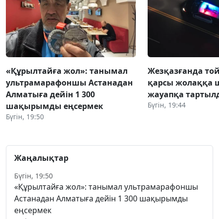
«Құрылтайға жол»: танымал
Жезқазғанда той
ультрамарафоншы Астанадан
қарсы жолаққа 
Алматыға дейін 1 300
жауапқа тартыл
Бүгін, 19:44
шақырымды еңсермек
Бүгін, 19:50
Жаңалықтар
Бүгін, 19:50
«Құрылтайға жол»: танымал ультрамарафоншы
Астанадан Алматыға дейін 1 300 шақырымды
еңсермек