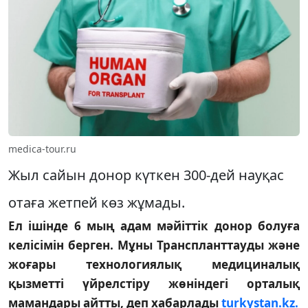
medica-tour.ru
Жыл сайын донор күткен 300-дей науқас
отаға жетпей көз жұмады.
Ел ішінде 6 мың адам мәйіттік донор болуға
келісімін берген. Мұны Транспланттауды және
жоғары технологиялық медициналық
қызметті үйрелстіру жөніндегі орталық
мамандары айтты, деп хабарлады
turkystan.kz.