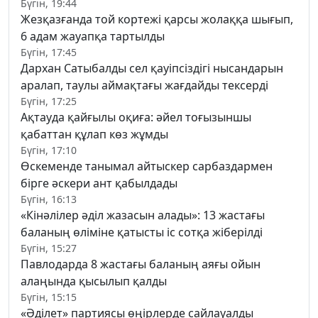
Бүгін, 19:44
Жезқазғанда той кортежі қарсы жолаққа шығып,
6 адам жауапқа тартылды
Бүгін, 17:45
Дархан Сатыбалды сел қауіпсіздігі нысандарын
аралап, таулы аймақтағы жағдайды тексерді
Бүгін, 17:25
Ақтауда қайғылы оқиға: әйел тоғызыншы
қабаттан құлап көз жұмды
Бүгін, 17:10
Өскеменде танымал айтыскер сарбаздармен
бірге әскери ант қабылдады
Бүгін, 16:13
«Кінәлілер әділ жазасын алады»: 13 жастағы
баланың өліміне қатысты іс сотқа жіберілді
Бүгін, 15:27
Павлодарда 8 жастағы баланың аяғы ойын
алаңында қысылып қалды
Бүгін, 15:15
«Әділет» партиясы өңірлерде сайлауалды