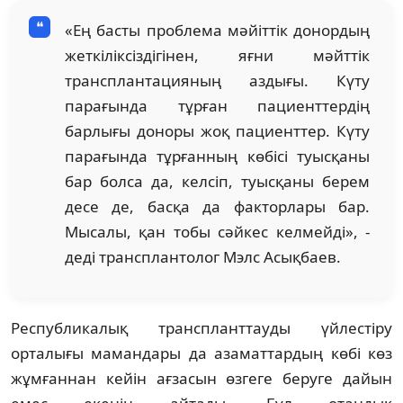
«Ең басты проблема мәйіттік донордың
жеткіліксіздігінен, яғни мәйттік
трансплантацияның аздығы. Күту
парағында тұрған пациенттердің
барлығы доноры жоқ пациенттер. Күту
парағында тұрғанның көбісі туысқаны
бар болса да, келсіп, туысқаны берем
десе де, басқа да факторлары бар.
Мысалы, қан тобы сәйкес келмейді», -
деді трансплантолог Мэлс Асықбаев.
Республикалық транспланттауды үйлестіру
орталығы мамандары да азаматтардың көбі көз
жұмғаннан кейін ағзасын өзгеге беруге дайын