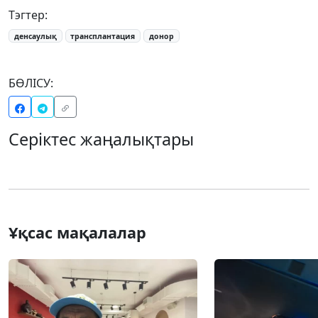
Тэгтер:
денсаулық
трансплантация
донор
БӨЛІСУ:
Серіктес жаңалықтары
Ұқсас мақалалар