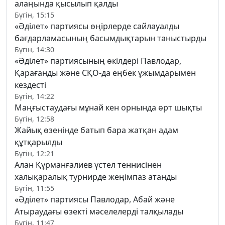
алаңында қысылып қалды
Бүгін, 15:15
«Әділет» партиясы өңірлерде сайлауалды
бағдарламасының басымдықтарын таныстырды
Бүгін, 14:30
«Әділет» партиясының өкілдері Павлодар,
Қарағанды және СҚО-да еңбек ұжымдарымен
кездесті
Бүгін, 14:22
Маңғыстаудағы мұнай кен орнында өрт шықты
Бүгін, 12:58
Жайық өзенінде батып бара жатқан адам
құтқарылды
Бүгін, 12:21
Алан Құрманғалиев үстел теннисінен
халықаралық турнирде жеңімпаз атанды
Бүгін, 11:55
«Әділет» партиясы Павлодар, Абай және
Атыраудағы өзекті мәселелерді талқылады
Бүгін, 11:47