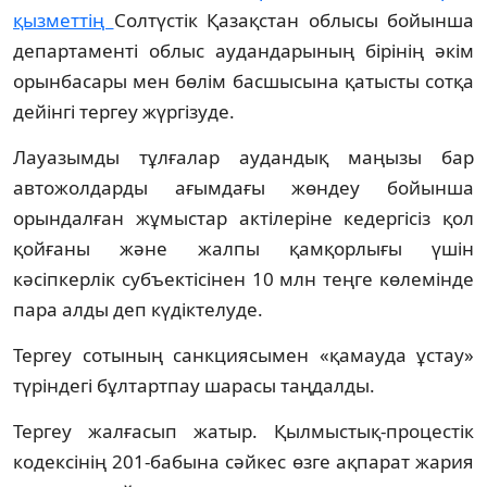
қызметтің
Солтүстік Қазақстан облысы бойынша
департаменті облыс аудандарының бірінің әкім
орынбасары мен бөлім басшысына қатысты сотқа
дейінгі тергеу жүргізуде.
Лауазымды тұлғалар аудандық маңызы бар
автожолдарды ағымдағы жөндеу бойынша
орындалған жұмыстар актілеріне кедергісіз қол
қойғаны және жалпы қамқорлығы үшін
кәсіпкерлік субъектісінен 10 млн теңге көлемінде
пара алды деп күдіктелуде.
Тергеу сотының санкциясымен «қамауда ұстау»
түріндегі бұлтартпау шарасы таңдалды.
Тергеу жалғасып жатыр. Қылмыстық-процестік
кодексінің 201-бабына сәйкес өзге ақпарат жария