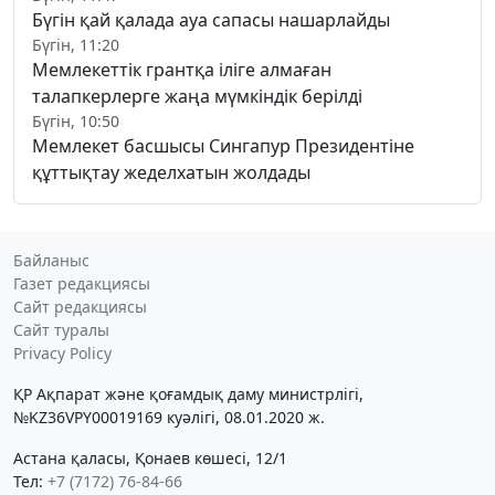
Бүгін қай қалада ауа сапасы нашарлайды
Бүгін, 11:20
Мемлекеттік грантқа іліге алмаған
талапкерлерге жаңа мүмкіндік берілді
Бүгін, 10:50
Мемлекет басшысы Сингапур Президентіне
құттықтау жеделхатын жолдады
Байланыс
Газет редакциясы
Сайт редакциясы
Сайт туралы
Privacy Policy
ҚР Ақпарат және қоғамдық даму министрлігі,
№KZ36VPY00019169 куәлігі, 08.01.2020 ж.
Астана қаласы, Қонаев көшесі, 12/1
Тел:
+7 (7172) 76-84-66