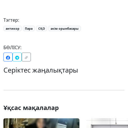
Тэгтер:
антикор
Пара
СҚО
әкім орынбасары
БӨЛІСУ:
Серіктес жаңалықтары
Ұқсас мақалалар