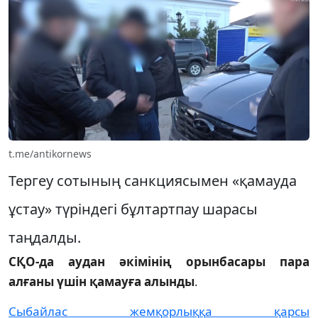
t.me/antikornews
Тергеу сотының санкциясымен «қамауда
ұстау» түріндегі бұлтартпау шарасы
таңдалды.
СҚО-да аудан әкімінің орынбасары пара
алғаны үшін қамауға алынды
.
Сыбайлас жемқорлыққа қарсы