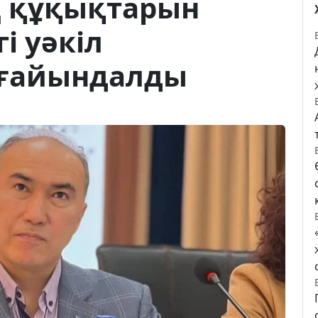
ң құқықтарын
і уәкіл
ағайындалды