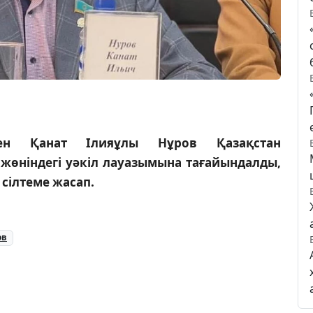
ен Қанат Ілияұлы Нұров Қазақстан
 жөніндегі уәкіл лауазымына тағайындалды,
сілтеме жасап.
ов