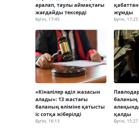
аралап, таулы аймақтағы
қабаттан
жағдайды тексерді
жұмды
Бүгін, 17:45
Бүгін, 17:25
«Кінәлілер әділ жазасын
Павлодар
алады»: 13 жастағы
баланың
баланың өліміне қатысты
алаңынд
іс сотқа жіберілді
қалды
Бүгін, 16:13
Бүгін, 15:27