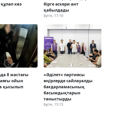
 құлап көз
бірге әскери ант
қабылдады
Бүгін, 17:10
да 8 жастағы
«Әділет» партиясы
 аяғы ойын
өңірлерде сайлауалды
а қысылып
бағдарламасының
басымдықтарын
таныстырды
Бүгін, 15:15