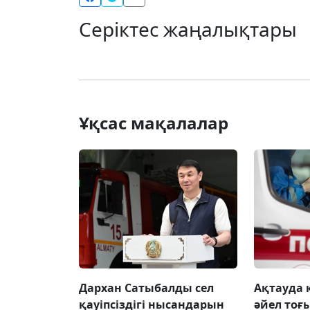
Серіктес жаңалықтары
Ұқсас мақалалар
Дархан Сатыбалды сел
Ақтауда 
қауіпсіздігі нысандарын
әйел то