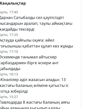
Жаңалықтар
Бүгін, 17:45
Дархан Сатыбалды сел қауіпсіздігі
нысандарын аралап, таулы аймақтағы
жағдайды тексерді
Бүгін, 17:25
Ақтауда қайғылы оқиға: әйел
тоғызыншы қабаттан құлап көз жұмды
Бүгін, 17:10
Өскеменде танымал айтыскер
сарбаздармен бірге әскери ант
қабылдады
Бүгін, 16:13
«Кінәлілер әділ жазасын алады»: 13
жастағы баланың өліміне қатысты іс
сотқа жіберілді
Бүгін, 15:27
Павлодарда 8 жастағы баланың аяғы
ойын алаңында қысылып қалды