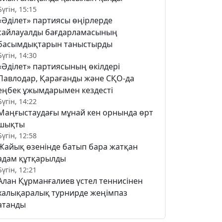
Бүгін, 15:15
«Әділет» партиясы өңірлерде
сайлауалды бағдарламасының
басымдықтарын таныстырды
Бүгін, 14:30
«Әділет» партиясының өкілдері
Павлодар, Қарағанды және СҚО-да
еңбек ұжымдарымен кездесті
Бүгін, 14:22
Маңғыстаудағы мұнай кен орнында өрт
шықты
Бүгін, 12:58
Жайық өзенінде батып бара жатқан
адам құтқарылды
Бүгін, 12:21
Алан Құрманғалиев үстел теннисінен
халықаралық турнирде жеңімпаз
атанды