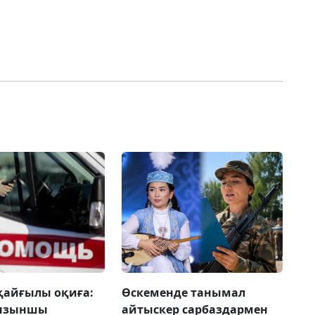
қайғылы оқиға:
Өскеменде танымал
ғызыншы
айтыскер сарбаздармен