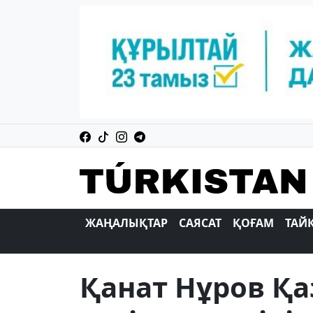
ЖАҢАЛЫҚТАР
САЯСАТ
ҚОҒАМ
ТАЙ
Қанат Нұров Қа