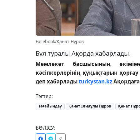
Facebook/Қанат Нұров
Бұл туралы Ақорда хабарлады.
Мемлекет басшысының өкімім
кәсіпкерлерінің құқықтарын қорғау
деп хабарлады
turkystan.kz
Ақордаға 
Тэгтер:
Тағайындау
Қанат Ілияұлы Нұров
Қанат Нұр
БӨЛІСУ: