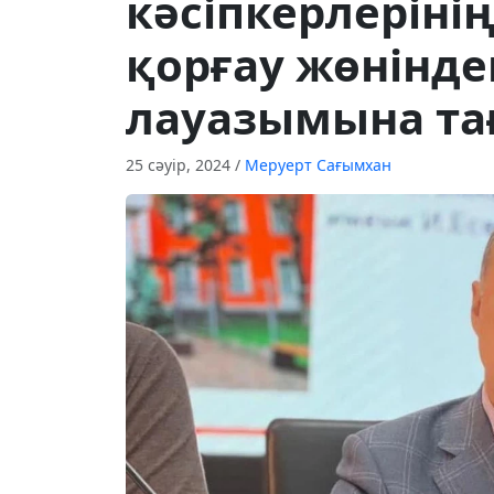
кәсіпкерлеріні
қорғау жөніндег
лауазымына т
25 сәуір, 2024
/
Меруерт Сағымхан