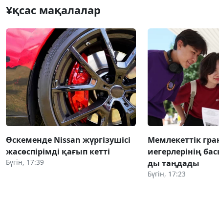
Ұқсас мақалалар
Өскеменде Nissan жүргізушісі
Мемлекеттік гра
жасөспірімді қағып кетті
иегерлерінің бас
Бүгін, 17:39
ды таңдады
Бүгін, 17:23