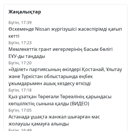
Жаңалықтар
Бүгін, 17:39
Өскеменде Nissan жүргізушісі жасөспірімді қағып
кетті
Бүгін, 17:23
Мемлекеттік грант иегерлерінің басым бөлігі
ЕҰУ-ды таңдады
Бүгін, 17:20
«Әділет» партиясының өкілдері Қостанай, Ұлытау
және Түркістан облыстарында еңбек
ұжымдарымен ашық кездесу өткізді
Бүгін, 17:18
Қыз ұзатқан Төреғали Төреәлінің қарындасы
көпшіліктің сынына қалды (ВИДЕО)
Бүгін, 17:05
Астанада ұшақта жанжал шығарған мас
жолаушы қамауға алынды
Бүгін, 16:49