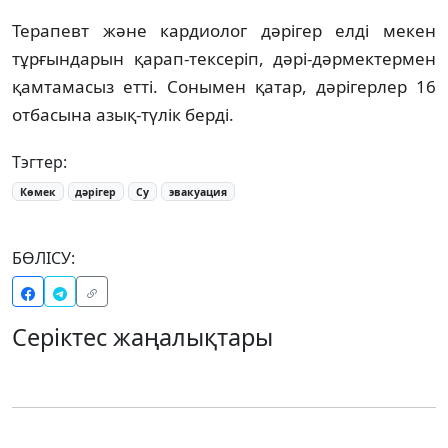
Терапевт және кардиолог дәрігер елді мекен
тұрғындарын қарап-тексеріп, дәрі-дәрмектермен
қамтамасыз етті. Сонымен қатар, дәрігерлер 16
отбасына азық-түлік берді.
Тэгтер:
Көмек
дәрігер
Су
эвакуация
БӨЛІСУ:
Серіктес жаңалықтары