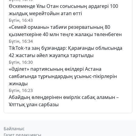
Өскеменде Ұлы Отан соғысының ардагері 100
жылдық мерейтойын атап өтті
Бүгін, 16:43
«Семей орманы» табиғи резерватының 80
қызметкеріне 40 млн теңге жалақы төленбеген
Бүгін, 16:34
TikTok-та заң бұзғандар: Қарағанды облысында
42 жастағы әйел жауапқа тартылды
Бүгін, 16:30
«Әділет» партиясының өкілдері Астана
саябағында тұрғындардың ұсыныс-пікірлерін
жинады
Бүгін, 16:23
Абайдың өлеңдерінен өмірлік сабақ аламын –
Ұлттық ұлан сарбазы
Байланыс
Газет редакциясы