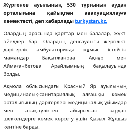
Жүргенев ауылының 530 тұрғынын аудан
орталығына қайықпен эвакуациялауға
көмектесті, деп хабарлады
turkystan.kz.
Олардың арасында қарттар мен балалар, жүкті
әйелдер бар. Олардың денсаулығы жергілікті
дәрігерлік амбулаторияда жұмыс істейтін
мамандар Бақытжанова Ақнұр мен
Аймағанбетова Арайлымның бақылауында
болды.
Ақмола облысындағы Красный Яр ауылының
медициналық-санитариялық алғашқы көмек
орталығының дәрігерлері медициналық ұйымдар
мен азық-түліктен айырылған зардап
шеккендерге көмек көрсету үшін Қызыл Жұлдыз
кентіне барды.