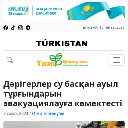
дүйсенбі, 10 тамыз, 2026
Дәрігерлер су басқан ауыл
тұрғындарын
эвакуациялауға көмектесті
8 сәуір, 2024
/
Өтей Торғайұлы