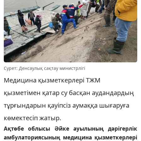
Сурет: Денсаулық сақтау министрлігі
Медицина қызметкерлері ТЖМ
қызметімен қатар су басқан аудандардың
тұрғындарын қауіпсіз аумаққа шығаруға
көмектесіп жатыр.
Ақтөбе облысы Әйке ауылының дәрігерлік
амбулаториясының медицина қызметкерлері