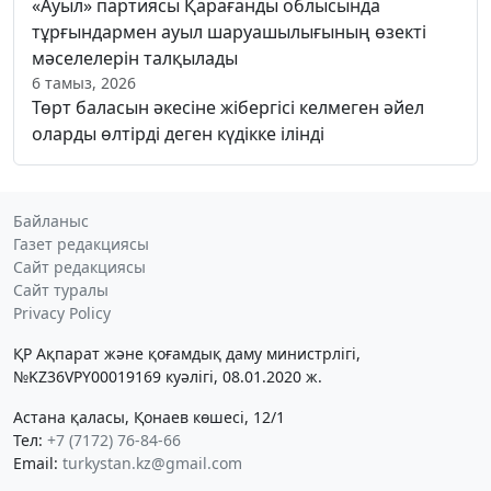
«Ауыл» партиясы Қарағанды облысында
тұрғындармен ауыл шаруашылығының өзекті
мәселелерін талқылады
6 тамыз, 2026
Төрт баласын әкесіне жібергісі келмеген әйел
оларды өлтірді деген күдікке ілінді
Байланыс
Газет редакциясы
Сайт редакциясы
Сайт туралы
Privacy Policy
ҚР Ақпарат және қоғамдық даму министрлігі,
№KZ36VPY00019169 куәлігі, 08.01.2020 ж.
Астана қаласы, Қонаев көшесі, 12/1
Тел:
+7 (7172) 76-84-66
Email:
turkystan.kz@gmail.com