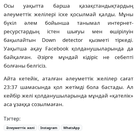
Осы уақытта барша қазақстандықтардың
әлеуметтік желілері іске қосылмай қалды. Мұны
бүкіл әлем бойынша танымал интернет-
ресурстардың істен шығуы мен өшірілуін
бақылайтын Down detector қызметі тіркеді.
Уақытша ақау Facebook қолданушыларында да
байқалған. Әзірге мұндай кідіріс не себепті
болғаны белгісіз.
Айта кетейік, аталған әлеуметтік желілер сағат
23:37 шамасында қол жетімді бола бастады. Ал
кейбір желі қолданушыларында мұндай «қателік»
аса ұзаққа созылмаған.
Тэгтер:
Әлеуметтік желі
Instagram
WhatsApp