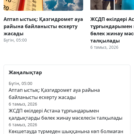
Аптап ыстық: Қазгидромет ауа
ЖСДП өкілдері А
райына байланысты ескерту
тұрғындарымен
жасады
бөлек жинау мәс
Бүгін, 05:00
талқылады
6 тамыз, 2026
Жаңалықтар
Бүгін, 05:00
Аптап ыстық: Қазгидромет ауа райына
байланысты ескерту жасады
6 тамыз, 2026
ЖСДП өкілдері Астана тұрғындарымен
қалдықтарды бөлек жинау мәселесін талқылады
6 тамыз, 2026
Көкшетауда түрмеден шыққанына көп болмаған