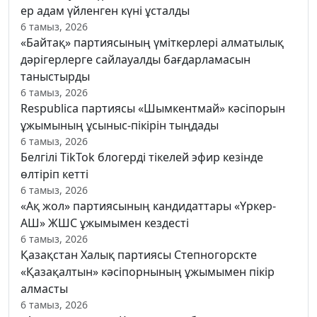
ер адам үйленген күні ұсталды
6 тамыз, 2026
«Байтақ» партиясының үміткерлері алматылық
дәрігерлерге сайлауалды бағдарламасын
таныстырды
6 тамыз, 2026
Respublica партиясы «Шымкентмай» кәсіпорын
ұжымының ұсыныс-пікірін тыңдады
6 тамыз, 2026
Белгілі TikTok блогерді тікелей эфир кезінде
өлтіріп кетті
6 тамыз, 2026
«Ақ жол» партиясының кандидаттары «Үркер-
АШ» ЖШС ұжымымен кездесті
6 тамыз, 2026
Қазақстан Халық партиясы Степногорскте
«Қазақалтын» кәсіпорнының ұжымымен пікір
алмасты
6 тамыз, 2026