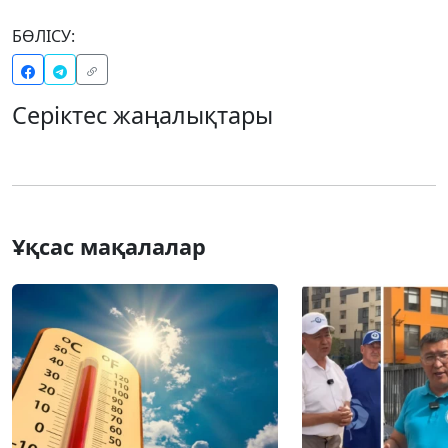
БӨЛІСУ:
Серіктес жаңалықтары
Ұқсас мақалалар