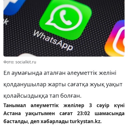
Фото: socialkit.ru
Ел аумағында аталған әлеуметтік желіні
қолданушылар жарты сағатқа жуық уақыт
қолайсыздыққа тап болған.
Танымал әлеуметтік желілер 3 сәуір күні
Астана уақытымен сағат 23:02 шамасында
басталды, деп хабарлады turkystan.kz.