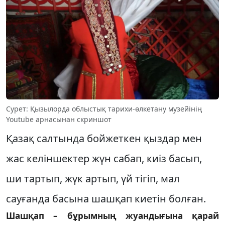
Сурет: Қызылорда облыстық тарихи-өлкетану музейінің
Youtube арнасынан скриншот
Қазақ салтында бойжеткен қыздар мен
жас келіншектер жүн сабап, киіз басып,
ши тартып, жүк артып, үй тігіп, мал
сауғанда басына шашқап киетін болған.
Шашқап – бұрымның жуандығына қарай