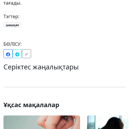
тағады.
Тэгтер:
шашқап
БӨЛІСУ:
Серіктес жаңалықтары
Ұқсас мақалалар