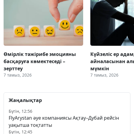
Өмірлік тәжірибе эмоцияны
Күйзеліс ер ада
басқаруға көмектеседі –
айналасынан ал
зерттеу
мүмкін
7 тамыз, 2026
7 тамыз, 2026
Жаңалықтар
Бүгін, 12:56
FlyArystan әуе компаниясы Ақтау–Дубай рейсін
уақытша тоқтатты
Бүгін, 12:45