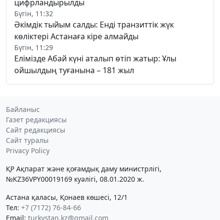
цифрландырылды
Бүгін, 11:32
Әкімдік тыйым салды: Енді транзиттік жүк
көліктері Астанаға кіре алмайды
Бүгін, 11:29
Елімізде Абай күні аталып өтіп жатыр: Ұлы
ойшылдың туғанына – 181 жыл
Байланыс
Газет редакциясы
Сайт редакциясы
Сайт туралы
Privacy Policy
ҚР Ақпарат және қоғамдық даму министрлігі,
№KZ36VPY00019169 куәлігі, 08.01.2020 ж.
Астана қаласы, Қонаев көшесі, 12/1
Тел:
+7 (7172) 76-84-66
Email:
turkystan.kz@gmail.com