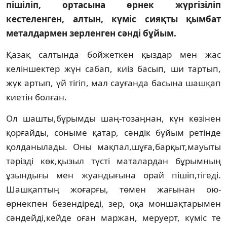
пішіліп, ортасына өрнек жүргізіліп
кестеленген, алтын, күміс сияқты қымбат
металдармен зерленген сәнді бұйым.
Қазақ салтында бойжеткен қыздар мен жас
келіншектер жүн сабап, киіз басып, ши тартып,
жүк артып, үй тігіп, мал сауғанда басына шашқап
киетін болған.
Ол шашты,бұрымды шаң-тозаңнан, күн көзінен
қорғайды, соныме қатар, сәндік бұйым ретінде
қолданылады. Оны мақпал,шұға,барқыт,мауыты
тәрізді көк,қызыл түсті маталардан бұрымның
ұзындығы мен жуандығына орай пішіп,тігеді.
Шашқаптың жоғарғы, төмен жағынан ою-
өрнекпен безендіреді, зер, оқа моншақтарымен
сәндейді,кейде оған маржан, меруерт, күміс те