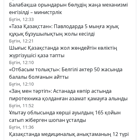
Балабақша орындарын бөлудің жаңа механизмі
енгізілді – министрлік
Бүгін, 12:33
«Таза Қазақстан»: Павлодарда 5 мыңға жуық
құқық бұзушылықтың жолы кесілді
Бүгін, 12:21
Шығыс Қазақстанда жол жөндейтін көліктің
жүргізушісі қаза тапты
Бүгін, 12:10
«Отбасым толықты»: Белгілі актер 50 жасында
балалы болғанын айтты
Бүгін, 12:10
«Заң мен тәртіп»: Астанада көпір астында
пиротехника қолданған азамат қамауға алынды
Бүгін, 11:52
Ұлытау облысында көрші ауылдың 165 қойын
сатып жіберген шопан ұсталды
Бүгін, 11:36
Қазақстанда медициналық анықтаманың 12 түрі