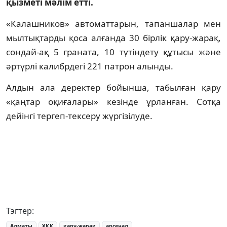
қызметі мәлім етті.
«Калашников» автоматтарын, тапаншалар мен
мылтықтарды қоса алғанда 30 бірлік қару-жарақ,
сондай-ақ 5 граната, 10 түтіндету құтысы және
әртүрлі калибрдегі 221 патрон алынды.
Алдын ала деректер бойынша, табылған қару
«қаңтар оқиғалары» кезінде ұрланған. Сотқа
дейінгі тергеп-тексеру жүргізілуде.
Тэгтер:
Алматы
ҰҚК
қару-жарақ
арсенал