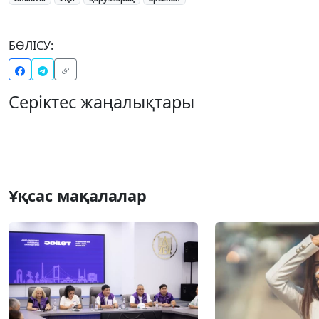
БӨЛІСУ:
Серіктес жаңалықтары
Ұқсас мақалалар