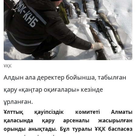
ҰҚК
Алдын ала деректер бойынша, табылған
қару «қаңтар оқиғалары» кезінде
ұрланған.
Ұлттық қауіпсіздік комитеті Алматы
қаласында қару арсеналы жасырылған
орынды анықтады. Бұл туралы ҰҚК баспасөз