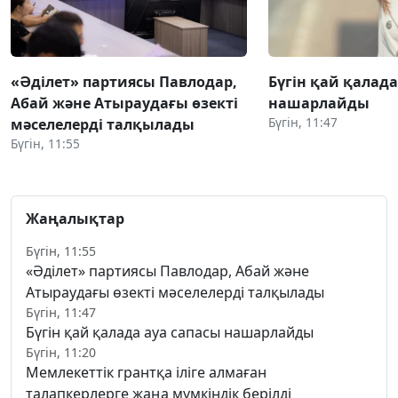
«Әділет» партиясы Павлодар,
Бүгін қай қалада
Абай және Атыраудағы өзекті
нашарлайды
Бүгін, 11:47
мәселелерді талқылады
Бүгін, 11:55
Жаңалықтар
Бүгін, 11:55
«Әділет» партиясы Павлодар, Абай және
Атыраудағы өзекті мәселелерді талқылады
Бүгін, 11:47
Бүгін қай қалада ауа сапасы нашарлайды
Бүгін, 11:20
Мемлекеттік грантқа іліге алмаған
талапкерлерге жаңа мүмкіндік берілді