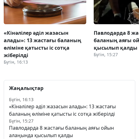
«Кінәлілер әділ жазасын
Павлодарда 8 жа
алады»: 13 жастағы баланың
баланың аяғы о
өліміне қатысты іс сотқа
қысылып қалды
Бүгін, 15:27
жіберілді
Бүгін, 16:13
Жаңалықтар
Бүгін, 16:13
«Кінәлілер әділ жазасын алады»: 13 жастағы
баланың өліміне қатысты іс сотқа жіберілді
Бүгін, 15:27
Павлодарда 8 жастағы баланың аяғы ойын
алаңында қысылып қалды