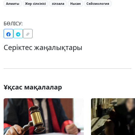
Алматы
Жер сілкінісі
зілзала
Нысан
Сейсмология
БӨЛІСУ:
Серіктес жаңалықтары
Ұқсас мақалалар