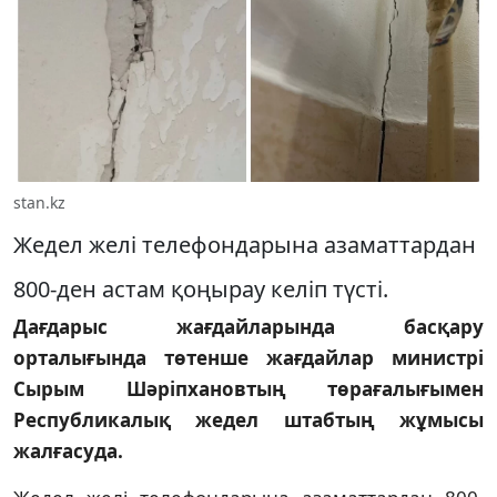
stan.kz
Жедел желі телефондарына азаматтардан
800-ден астам қоңырау келіп түсті.
Дағдарыс жағдайларында басқару
орталығында төтенше жағдайлар министрі
Сырым Шәріпхановтың төрағалығымен
Республикалық жедел штабтың жұмысы
жалғасуда.