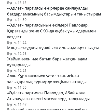
Бүгін, 15:15
«Әділет» партиясы өңірлерде сайлауалды
бағдарламасының басымдықтарын таныстырды
Бүгін, 14:30
«Әділет» партиясының өкілдері Павлодар,
Қарағанды және СҚО-да еңбек ұжымдарымен
кездесті
Бүгін, 14:22
Маңғыстаудағы мұнай кен орнында өрт шықты
Бүгін, 12:58
Жайық өзенінде батып бара жатқан адам
құтқарылды
Бүгін, 12:21
Алан Құрманғалиев үстел теннисінен
халықаралық турнирде жеңімпаз атанды
Бүгін, 11:55
«Әділет» партиясы Павлодар, Абай және
Атыраудағы өзекті мәселелерді талқылады
Бүгін, 11:47
Бүгін қай қалада ауа сапасы нашарлайды