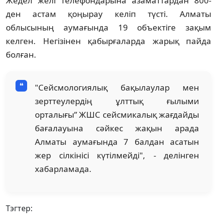
Жедел желі телефондарына азаматтардан 800-
ден астам қоңырау келіп түсті. Алматы
облысының аумағында 19 объектіге зақым
келген. Негізінен қабырғаларда жарық пайда
болған.
"Сейсмологиялық бақылаулар мен
зерттеулердің ұлттық ғылыми
орталығы” ЖШС сейсмикалық жағдайды
бағалауына сәйкес жақын арада
Алматы аумағында 7 балдан асатын
жер сілкінісі күтілмейді", - делінген
хабарламада.
Тэгтер: