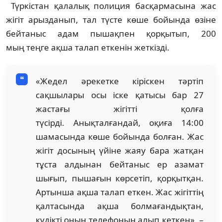
Түркістан қалалық полиция басқармасына жас
жігіт арызданып, тал түсте көше бойында өзіне
бейтаныс адам пышақпен қорқытып, 200
мың теңге ақша талап еткенін жеткізді.
«Жедел әрекетке кіріскен тәртіп
сақшылары осы іске қатысы бар 27
жастағы жігітті қолға
түсірді. Анықталғандай, оқиға 14:00
шамасында көше бойында болған. Жас
жігіт досының үйіне жаяу бара жатқан
тұста алдынан бейтаныс ер азамат
шығып, пышағын көрсетіп, қорқытқан.
Артынша ақша талап еткен. Жас жігіттің
қалтасында ақша болмағандықтан,
күдікті оның телефонын алып кеткен», –