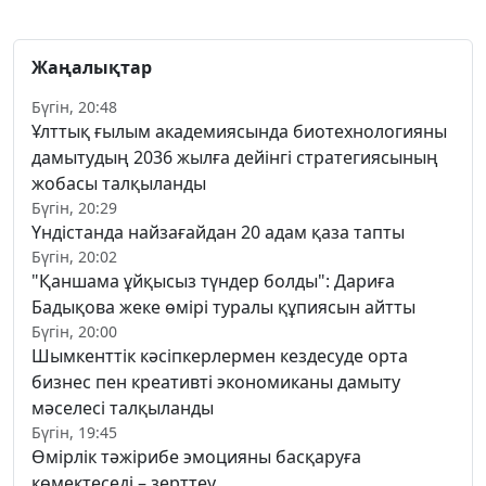
Жаңалықтар
Бүгін, 20:48
Ұлттық ғылым академиясында биотехнологияны
дамытудың 2036 жылға дейінгі стратегиясының
жобасы талқыланды
Бүгін, 20:29
Үндістанда найзағайдан 20 адам қаза тапты
Бүгін, 20:02
"Қаншама ұйқысыз түндер болды": Дариға
Бадықова жеке өмірі туралы құпиясын айтты
Бүгін, 20:00
Шымкенттік кәсіпкерлермен кездесуде орта
бизнес пен креативті экономиканы дамыту
мәселесі талқыланды
Бүгін, 19:45
Өмірлік тәжірибе эмоцияны басқаруға
көмектеседі – зерттеу