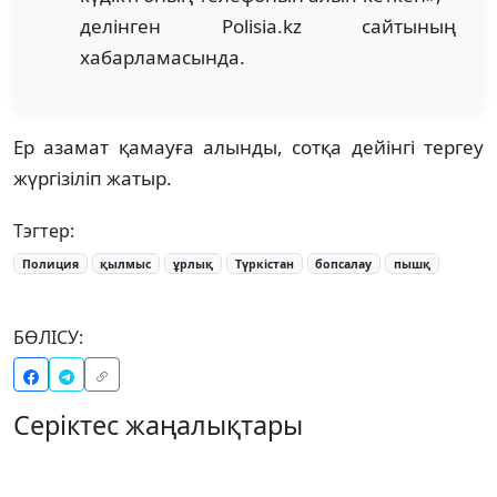
делінген Polisia.kz сайтының
хабарламасында.
Ер азамат қамауға алынды, сотқа дейінгі тергеу
жүргізіліп жатыр.
Тэгтер:
Полиция
қылмыс
ұрлық
Түркістан
бопсалау
пышқ
БӨЛІСУ:
Серіктес жаңалықтары