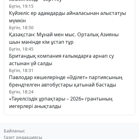
Бүгін, 19:15
Күйзеліс ер адамдарды айналасынан алыстатуы
мүмкін
Бүгін, 18:50
Қазақстан: Мұнай мен мыс. Орталық Азияны
шын мәнінде кім ұстап тұр
Бүгін, 18:45
Британдық компания ғалымдарға арнап су
астынан үй салды
Бүгін, 18:31
Павлодар көшелерінде «Әділет» партиясының
брендтелген автобустары қатынай бастады
Бүгін, 18:24
«Тәуелсіздік ұрпақтары – 2026» грантының
иегерлері анықталды
Байланыс
Газет редакциясы