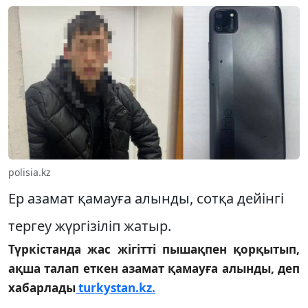
polisia.kz
Ер азамат қамауға алынды, сотқа дейінгі
тергеу жүргізіліп жатыр.
Түркістанда жас жігітті пышақпен қорқытып,
ақша талап еткен азамат қамауға алынды, деп
хабарлады
turkystan.kz.