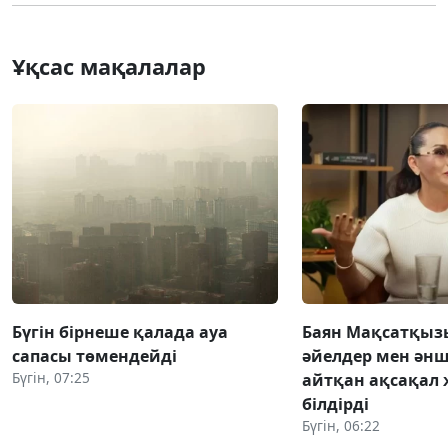
Ұқсас мақалалар
Бүгін бірнеше қалада ауа
Баян Мақсатқыз
сапасы төмендейді
әйелдер мен әнш
Бүгін, 07:25
айтқан ақсақал 
білдірді
Бүгін, 06:22