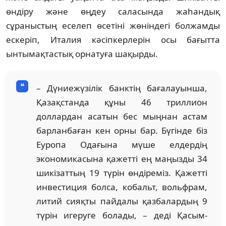
өндіру және өңдеу саласында жаһандық
сұраныстың еселеп өсетіні жөніндегі болжамды
ескеріп, Италия кәсіпкерлерін осы бағытта
ынтымақтастық орнатуға шақырды.
– Дүниежүзілік банктің бағалауынша,
Қазақстанда құны 46 триллион
доллардан асатын бес мыңнан астам
барланбаған кен орны бар. Бүгінде біз
Еуропа Одағына мүше елдердің
экономикасына қажетті ең маңызды 34
шикізаттың 19 түрін өндіреміз. Қажетті
инвестиция болса, кобальт, вольфрам,
литий сияқты пайдалы қазбалардың 9
түрін игеруге болады, – деді Қасым-