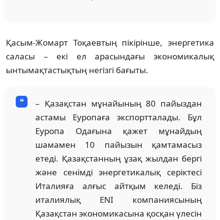
Қасым-Жомарт Тоқаевтың пікірінше, энергетика
саласы – екі ел арасындағы экономикалық
ынтымақтастықтың негізгі бағыты.
– Қазақстан мұнайының 80 пайыздан
астамы Еуропаға экспортталады. Бұл
Еуропа Одағына қажет мұнайдың
шамамен 10 пайызын қамтамасыз
етеді. Қазақстанның ұзақ жылдан бергі
және сенімді энергетикалық серіктесі
Италияға алғыс айтқым келеді. Біз
италиялық ENI компаниясының
Қазақстан экономикасына қосқан үлесін