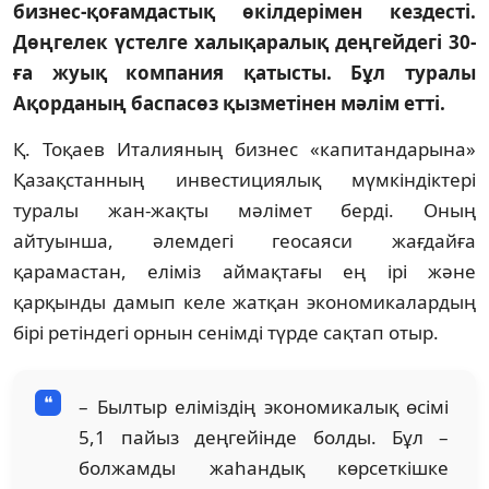
бизнес-қоғамдастық өкілдерімен кездесті.
Дөңгелек үстелге халықаралық деңгейдегі 30-
ға жуық компания қатысты. Бұл туралы
Ақорданың баспасөз қызметінен мәлім етті.
Қ. Тоқаев Италияның бизнес «капитандарына»
Қазақстанның инвестициялық мүмкіндіктері
туралы жан-жақты мәлімет берді. Оның
айтуынша, әлемдегі геосаяси жағдайға
қарамастан, еліміз аймақтағы ең ірі және
қарқынды дамып келе жатқан экономикалардың
бірі ретіндегі орнын сенімді түрде сақтап отыр.
– Былтыр еліміздің экономикалық өсімі
5,1 пайыз деңгейінде болды. Бұл –
болжамды жаһандық көрсеткішке