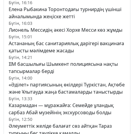
Бүгін, 16:16
Елена Рыбакина Торонтодағы турнирдің үшінші
айналымында жеңіске жетті
Бүгін, 16:03
Лионель Мессидің әкесі Хорхе Месси көз жұмды
Бүгін, 15:01
Астананың бас санитариялық дәрігері вакцинаға
қатысты мәлімдеме жасады
Бүгін, 14:21
ІІМ басшылығы Шымкент полициясына нақты
тапсырмалар берді
Бүгін, 14:00
«Әділет» партиясының өкілдері Түркістан, Ақтөбе
және Ұлытауда жаңа бастамаларды таныстырды
Бүгін, 13:33
Казармадан — мұражайға: Семейде ұландық
сарбаз Абай музейінің экскурсоводы болды
Бүгін, 12:50
Әлеуметтік желіде балағат сөз айтқан Тараз
тұрғыны бес тәулікке қамалды