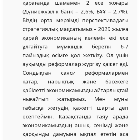
қарағанда шамамен 2 есе жоғары
(Дүниежүзілік банк – 2,6%, БҰҰ – 2,7%).
Біздің орта мерзімді перспективадағы
стратегиялық мақсатымыз – 2029 жылға
қарай экономиканың көлемін екі есе
ұлғайтуға мүмкіндік беретін 6-7
пайыздық өсімге қол жеткізу. Ол үшін
ауқымды реформалар жүргізу қажет еді.
Сондықтан саяси реформалармен
қатар, нарықтық және бәсекеге
қабілетті экономикамызды айтарлықтай
нығайтып жатырмыз. Мен мұны
табысқа жетудің қажетті шарты деп
есептеймін. Қазақстанда таяу арада
экономикамыздың ашық, сенімді және
қарқынды дамуына ықпал ететін аса