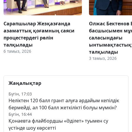
Сарапшылар Жезқазғанда
Олжас Бектенов 
азаматтық қоғамның саяси
басшысымен мұн
процестердегі рөлін
саласындағы
талқылады
ынтымақтастық
6 тамыз, 2026
талқылады
3 тамыз, 2026
Жаңалықтар
Бүгін, 17:03
Неліктен 120 балл грант алуға әрдайым кепілдік
бермейді, ал 100 балл жеткілікті болуы мүмкін?
Бүгін, 16:44
Қонаевта флайбордшы «Әділет» туымен су
үстінде шоу көрсетті