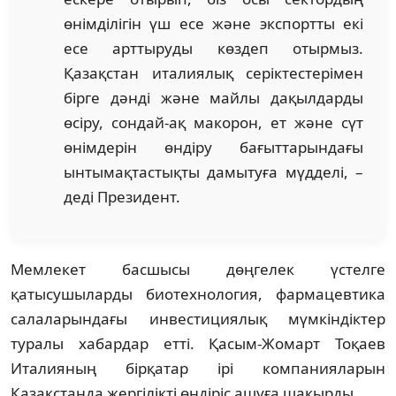
өнімділігін үш есе және экспортты екі
есе арттыруды көздеп отырмыз.
Қазақстан италиялық серіктестерімен
бірге дәнді және майлы дақылдарды
өсіру, сондай-ақ макорон, ет және сүт
өнімдерін өндіру бағыттарындағы
ынтымақтастықты дамытуға мүдделі, –
деді Президент.
Мемлекет басшысы дөңгелек үстелге
қатысушыларды биотехнология, фармацевтика
салаларындағы инвестициялық мүмкіндіктер
туралы хабардар етті. Қасым-Жомарт Тоқаев
Италияның бірқатар ірі компанияларын
Қазақстанда жергілікті өндіріс ашуға шақырды.