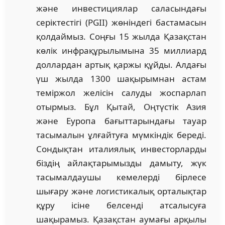
және инвестициялар саласындағы
серіктестігі (PGII) жөніндегі бастамасын
қолдаймыз. Соңғы 15 жылда Қазақстан
көлік инфрақұрылымына 35 миллиард
доллардан артық қаржы құйды. Алдағы
үш жылда 1300 шақырымнан астам
теміржол желісін салуды жоспарлап
отырмыз. Бұл Қытай, Оңтүстік Азия
және Еуропа бағыттарындағы тауар
тасымалын ұлғайтуға мүмкіндік береді.
Сондықтан италиялық инвесторларды
біздің айлақтарымызды дамыту, жүк
тасымалдаушы кемелерді бірлесе
шығару және логистикалық орталықтар
құру ісіне белсенді атсалысуға
шақырамыз. Қазақстан аумағы арқылы