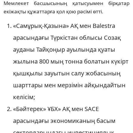
Мемлекет басшысының қатысуымен бірқатар
екіжақты құжаттарға қол қою рәсімі өтті.
«Самұрық-Қазына» АҚ мен Balestra
арасындағы Түркістан облысы Созақ
ауданы Тайқоңыр ауылында қуаты
жылына 800 мың тонна болатын күкірт
қышқылы зауытын салу жобасының
шарттары мен мерзімін айқындайтын
келісім;
«Бәйтерек» ҰБХ» АҚ мен SACE
арасындағы экономиканың басым
секторларындағы инвестициялық