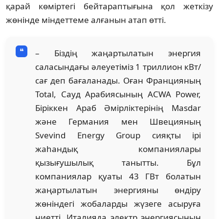
қарай көміртегі бейтараптығына қол жеткізу
жөнінде міндеттеме алғанын атап өтті.
– Біздің жаңартылатын энергия
саласындағы әлеуетіміз 1 триллион кВт/
сағ деп бағаланады. Оған Францияның
Total, Сауд Арабиясының ACWA Power,
Біріккен Араб Әмірліктерінің Masdar
және Германия мен Швецияның
Svevind Energy Group сияқты ірі
жаһандық компаниялары
қызығушылық танытты. Бұл
компаниялар қуаты 43 ГВт болатын
жаңартылатын энергияны өндіру
жөніндегі жобаларды жүзеге асыруға
ниетті. Италияда электр энергиясының