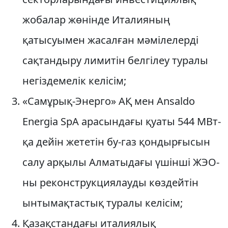
жобалар жөнінде Италияның
қатысуымен жасалған мәмілелерді
сақтандыру лимитін белгілеу туралы
негіздемелік келісім;
«Самұрық-Энерго» АҚ мен Ansaldo
Energia SpA арасындағы қуаты 544 МВт-
қа дейін жететін бу-газ қондырғысын
салу арқылы Алматыдағы үшінші ЖЭО-
ны реконструкциялауды көздейтін
ынтымақтастық туралы келісім;
Қазақстандағы италиялық