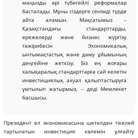
маңызды әрі түбегейлі реформалар
басталады. Мұны сіздерге сенімді түрде
айта аламын. Мақсатымыз –
Қазақстандағы стандарттарды,
ережелерді және бизнес жүргізу
тәжірибесін Экономикалық
ынтымақтастық және даму ұйымының
деңгейіне жеткізу. Біз ең жоғары
халықаралық стандарттарға сай келетін
инвестициялық ахуал қалыптастыруға
ұмтылып жатырмыз, – деді Мемлекет
басшысы.
Президент ел экономикасына шетелден тікелей
тартылатын инвестиция көлемін ұлғайту