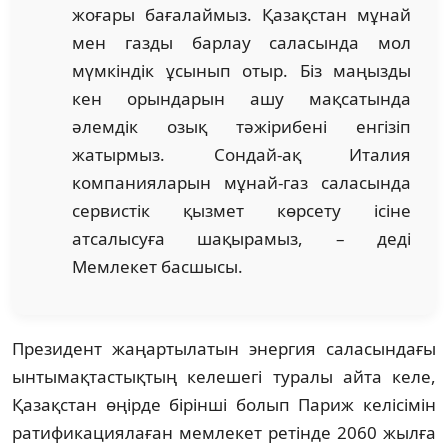
жоғары бағалаймыз. Қазақстан мұнай
мен газды барлау саласында мол
мүмкіндік ұсынып отыр. Біз маңызды
кен орындарын ашу мақсатында
әлемдік озық тәжірибені енгізіп
жатырмыз. Сондай-ақ Италия
компанияларын мұнай-газ саласында
сервистік қызмет көрсету ісіне
атсалысуға шақырамыз, – деді
Мемлекет басшысы.
Президент жаңартылатын энергия саласындағы
ынтымақтастықтың келешегі туралы айта келе,
Қазақстан өңірде бірінші болып Париж келісімін
ратификациялаған мемлекет ретінде 2060 жылға