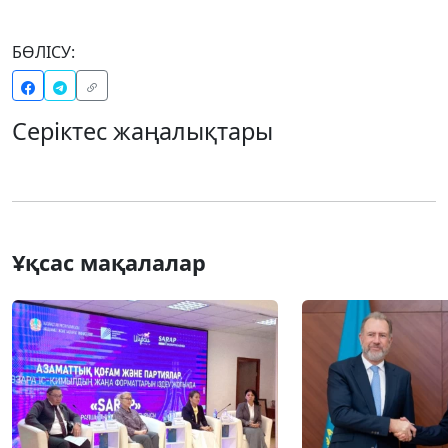
БӨЛІСУ:
Серіктес жаңалықтары
Ұқсас мақалалар