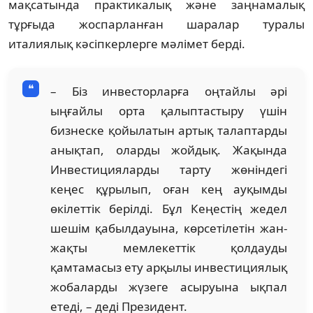
мақсатында практикалық және заңнамалық
тұрғыда жоспарланған шаралар туралы
италиялық кәсіпкерлерге мәлімет берді.
– Біз инвесторларға оңтайлы әрі
ыңғайлы орта қалыптастыру үшін
бизнеске қойылатын артық талаптарды
анықтап, оларды жойдық. Жақында
Инвестицияларды тарту жөніндегі
кеңес құрылып, оған кең ауқымды
өкілеттік берілді. Бұл Кеңестің жедел
шешім қабылдауына, көрсетілетін жан-
жақты мемлекеттік қолдауды
қамтамасыз ету арқылы инвестициялық
жобаларды жүзеге асыруына ықпал
етеді, – деді Президент.