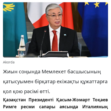
Akorda
Жиын соңында Мемлекет басшысының
қатысуымен бірқатар екіжақты құжаттарға
қол қою рәсімі өтті.
Қазақстан Президенті Қасым-Жомарт Тоқаев
Римге ресми сапары аясында Италияның