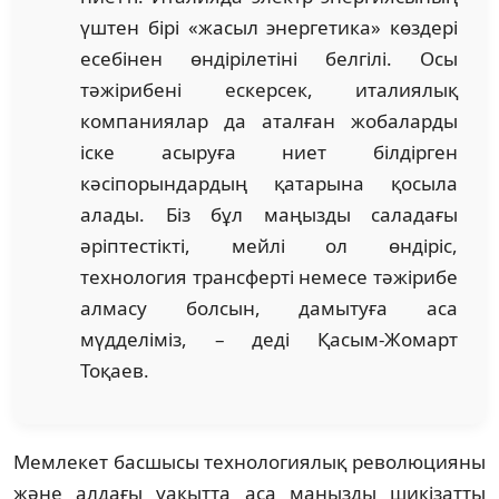
үштен бірі «жасыл энергетика» көздері
есебінен өндірілетіні белгілі. Осы
тәжірибені ескерсек, италиялық
компаниялар да аталған жобаларды
іске асыруға ниет білдірген
кәсіпорындардың қатарына қосыла
алады. Біз бұл маңызды саладағы
әріптестікті, мейлі ол өндіріс,
технология трансферті немесе тәжірибе
алмасу болсын, дамытуға аса
мүдделіміз, – деді Қасым-Жомарт
Тоқаев.
Мемлекет басшысы технологиялық революцияны
және алдағы уақытта аса маңызды шикізатты