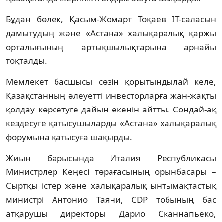
Бұдан бөлек, Қасым-Жомарт Тоқаев IT-саласын
дамытудың және «Астана» халықаралық қаржы
орталығының артықшылықтарына арнайы
тоқталды.
Мемлекет басшысы сөзін қорытындылай келе,
Қазақстанның әлеуетті инвесторларға жан-жақты
қолдау көрсетуге дайын екенін айтты. Сондай-ақ
кездесуге қатысушыларды «Астана» халықаралық
форумына қатысуға шақырды.
Жиын барысында Италия Республикасы
Министрлер Кеңесі төрағасының орынбасары –
Сыртқы істер және халықаралық ынтымақтастық
министрі Антонио Таяни, CDP тобының бас
атқарушы директоры Дарио Сканнапьеко,