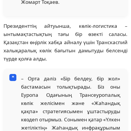
Жомарт Тоқаев.
Президенттің айтуынша, көлік-логистика –
ынтымақтастықтың тағы бір өзекті саласы.
Қазақстан өңірлік хабқа айналу үшін Транскаспий
халықаралық көлік бағытын дамытуды белсенді
түрде қолға алды.
– Орта дәліз «Бір белдеу, бір жол»
бастамасын толықтырады. Біз оны
Еуропа Одағының Трансеуропалық
көлік желісімен және «Жаһандық
қақпа» стратегиясымен ұштастыруды
көздеп отырмыз. Сонымен қатар «Үлкен
жетіліктің» Жаһандық инфрақұрылым