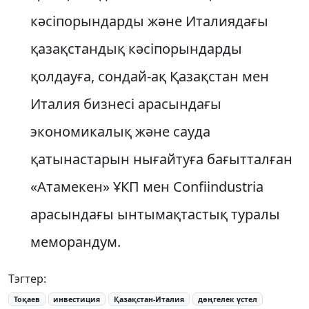
кәсіпорындарды және Италиядағы
қазақстандық кәсіпорындарды
қолдауға, сондай-ақ Қазақстан мен
Италия бизнесі арасындағы
экономикалық және сауда
қатынастарын нығайтуға бағытталған
«Атамекен» ҰКП мен Confiindustria
арасындағы ынтымақтастық туралы
меморандум.
Тэгтер:
Тоқаев
инвестиция
Қазақстан-Италия
дөңгелек үстел