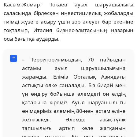
Қасым-Жомарт Тоқаев ауыл шаруашылығы
саласында бірлескен инвестициялық жобаларды
тиімді жүзеге асыру үшін зор әлеует бар екеніне
тоқталып, Италия бизнес-элитасының назарын
осы бағытқа аударды.
– Территориямыздың 70 пайыздан
астамы ауыл шаруашылығына
жарамды. Еліміз Орталық Азиядағы
астықты өлке саналады. Біз бидай мен
ұн өндіру бойынша әлемдегі он елдің
қатарына кіреміз. Ауыл шаруашылығы
өнімдеріміз әлемнің 80-нен астам еліне
жеткізіледі. Әлемде азық-түлік
тапшылығы артып келе жатқанын
ескере отырып, біз осы сектордың