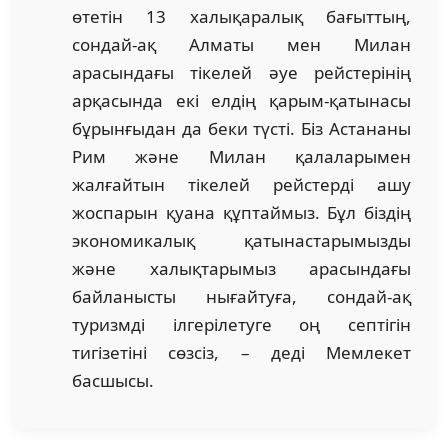
өтетін 13 халықаралық бағыттың,
сондай-ақ Алматы мен Милан
арасындағы тікелей әуе рейстерінің
арқасында екі елдің қарым-қатынасы
бұрынғыдан да беки түсті. Біз Астананы
Рим және Милан қалаларымен
жалғайтын тікелей рейстерді ашу
жоспарын қуана құптаймыз. Бұл біздің
экономикалық қатынастарымызды
және халықтарымыз арасындағы
байланысты нығайтуға, сондай-ақ
туризмді ілгерілетуге оң септігін
тигізетіні сөзсіз, – деді Мемлекет
басшысы.