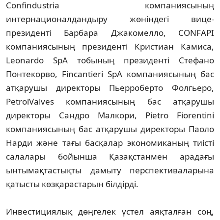
Confindustria компаниясының
интернационалдандыру жөніндегі вице-
президенті Барбара Джакомелло, CONFAPI
компаниясының президенті Кристиан Камиса,
Leonardo SpA тобының президенті Стефано
Понтекорво, Fincantieri SpA компаниясының бас
атқарушы директоры Пьерроберто Фолгьеро,
PetrolValves компаниясының бас атқарушы
директоры Сандро Малкори, Pietro Fiorentini
компаниясының бас атқарушы директоры Паоло
Нарди және тағы басқалар экономиканың тиісті
салалары бойынша Қазақстанмен арадағы
ынтымақтастықты дамыту перспективаларына
қатысты көзқарастарын білдірді.
Инвестициялық дөңгелек үстел аяқталған соң,