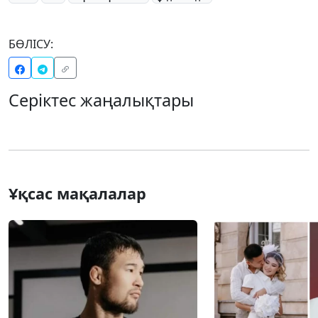
БӨЛІСУ:
Серіктес жаңалықтары
Ұқсас мақалалар