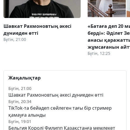
Шавкат Рахмоновтың әкесі
«Батаға деп 20 
дүниеден өтті
берді»: Әділет З
Бүгін, 21:00
анасы қаражатт
жұмсағанын ай
Бүгін, 12:25
Жаңалықтар
Бүгін, 21:00
Шавкат Рахмоновтың әкесі дүниеден өтті
Бүгін, 20:34
TikTok-та бейәдеп сөйлеген тағы бір стример
қамауға алынды
Бүгін, 19:01
Бельгия Королі Филипп Қазақстанға мемлекет