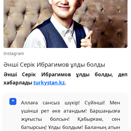
Instagram
Әнші Серік Ибрагимов ұлды болды
Әнші Серік Ибрагимов ұлды болды, деп
хабарлады
turkystan.kz
.
Аллаға сансыз шүкір! Сүйінші! Мен
үшінші рет әке атандым! Баршаңызға
жұғысты болсын! Қабырғам, сен
батырсың! Ұлды болдым! Баланың атын