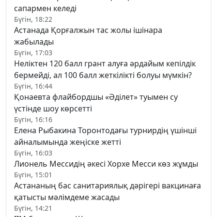
сапармен келеді
Бүгін, 18:22
Астанада Қорғалжын тас жолы ішінара
жабылады
Бүгін, 17:03
Неліктен 120 балл грант алуға әрдайым кепілдік
бермейді, ал 100 балл жеткілікті болуы мүмкін?
Бүгін, 16:44
Қонаевта флайбордшы «Әділет» туымен су
үстінде шоу көрсетті
Бүгін, 16:16
Елена Рыбакина Торонтодағы турнирдің үшінші
айналымында жеңіске жетті
Бүгін, 16:03
Лионель Мессидің әкесі Хорхе Месси көз жұмды
Бүгін, 15:01
Астананың бас санитариялық дәрігері вакцинаға
қатысты мәлімдеме жасады
Бүгін, 14:21