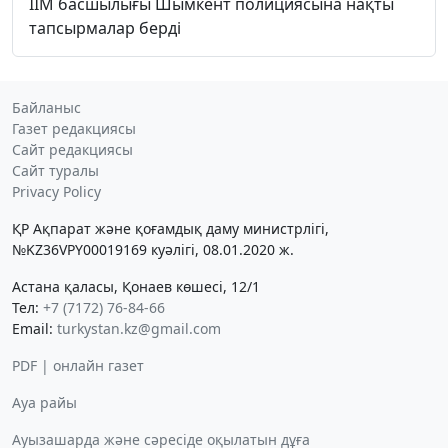
ІІМ басшылығы Шымкент полициясына нақты
тапсырмалар берді
Байланыс
Газет редакциясы
Сайт редакциясы
Сайт туралы
Privacy Policy
ҚР Ақпарат және қоғамдық даму министрлігі,
№KZ36VPY00019169 куәлігі, 08.01.2020 ж.
Астана қаласы, Қонаев көшесі, 12/1
Тел:
+7 (7172) 76-84-66
Email:
turkystan.kz@gmail.com
PDF | онлайн газет
Ауа райы
Ауызашарда және сәресіде оқылатын дұға