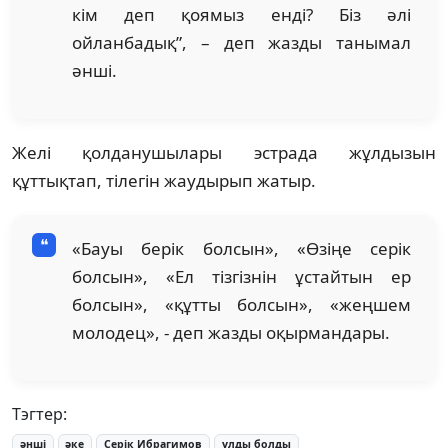
кім деп қоямыз енді? Біз әлі
ойланбадық”, – деп жазды танымал
әнші.
Желі қолданушылары эстрада жұлдызын
құттықтап, тілегін жаудырып жатыр.
«Бауы берік болсын», «Өзіңе серік
болсын», «Ел тізгізнін ұстайтын ер
болсын», «құтты болсын», «жеңшем
молодец», - деп жазды оқырмандары.
Тэгтер:
әнші
әке
Серік Ибрагимов
ұлды болды