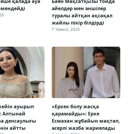
рнеше қалада ауа
Баян Мақсатқызы тойда
өмендейді
әйелдер мен әншілер
26
туралы айтқан ақсақал
жайлы пікір білдірді
7 тамыз, 2026
кейін ауырып
«Еркек болу жасқа
: Алтынай
қарамайды»: Ерке
ва денсаулығы
Есмахан жұбайын мақтап,
енін айтты
әсерлі жазба жариялады