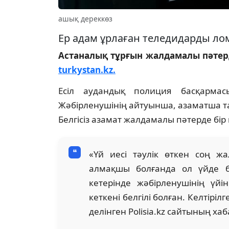
ашық дереккөз
Ер адам ұрлаған теледидарды лом
Астаналық тұрғын жалдамалы пәтерд
turkystan.kz.
Есіл аудандық полиция басқарма
Жәбірленушінің айтуынша, азаматша та
Белгісіз азамат жалдамалы пәтерде бір 
«Үй иесі тәулік өткен соң ж
алмақшы болғанда ол үйде бо
кетерінде жәбірленушінің үй
кеткені белгілі болған. Келтірі
делінген Polisia.kz сайтының х