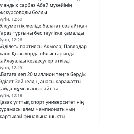
ұландық сарбаз Абай музейінің
экскурсоводы болды
Бүгін, 12:50
Әлеуметтік желіде балағат сөз айтқан
Тараз тұрғыны бес тәулікке қамалды
Бүгін, 12:26
«Әділет» партиясы Ақмола, Павлодар
және Қызылорда облыстарында
сайлауалды кездесулер өткізді
Бүгін, 12:25
«Батаға деп 20 миллион теңге берді»:
Әділет Зейнелдің анасы қаражатты
қайда жұмсағанын айтты
Бүгін, 12:18
Қазақ ұлттық спорт университетінің
құрамасы әлем чемпионатының
жартылай финалына шықты