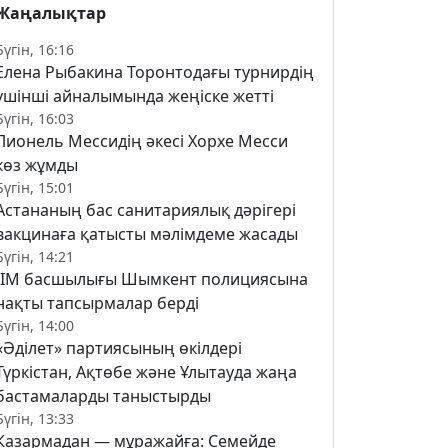
Жаңалықтар
Бүгін, 16:16
Елена Рыбакина Торонтодағы турнирдің
үшінші айналымында жеңіске жетті
Бүгін, 16:03
Лионель Мессидің әкесі Хорхе Месси
көз жұмды
Бүгін, 15:01
Астананың бас санитариялық дәрігері
вакцинаға қатысты мәлімдеме жасады
Бүгін, 14:21
ІІМ басшылығы Шымкент полициясына
нақты тапсырмалар берді
Бүгін, 14:00
«Әділет» партиясының өкілдері
Түркістан, Ақтөбе және Ұлытауда жаңа
бастамаларды таныстырды
Бүгін, 13:33
Казармадан — мұражайға: Семейде