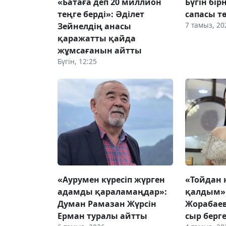
«Батаға деп 20 миллион
Бүгін бі
теңге берді»: Әділет
сапасы т
7 тамыз, 20
Зейнелдің анасы
қаражатты қайда
жұмсағанын айтты
Бүгін, 12:25
«Аурумен күресіп жүрген
«Тойдан 
адамды қараламаңдар»:
қалдым»
Думан Рамазан Жүрсін
Жорабае
Ерман туралы айтты
сыр берг