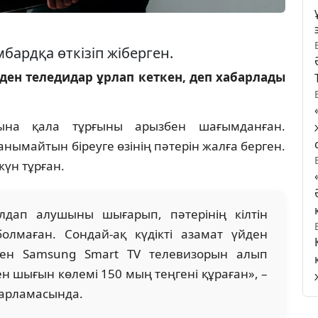
бардқа өткізіп жіберген.
ен теледидар ұрлап кеткен, деп хабарлады
сына қала тұрғыны арызбен шағымданған.
нымайтын біреуге өзінің пәтерін жалға берген.
күн тұрған.
алдап алушыны шығарып, пәтерінің кілтін
лмаған. Сондай-ақ күдікті азамат үйден
інен Samsung Smart TV телевизорын алып
лген шығын көлемі 150 мың теңгені құраған», –
абарламасында.