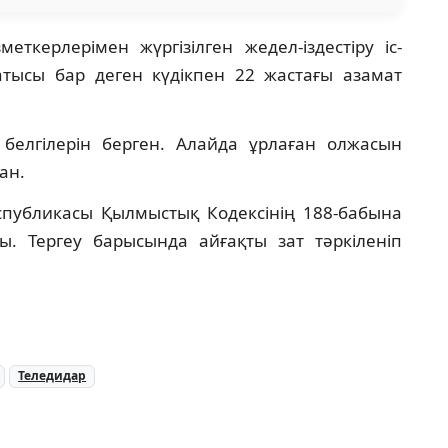
ткерлерімен жүргізілген жедел-іздестіру іс-
тысы бар деген күдікпен 22 жастағы азамат
белгілерін берген. Алайда ұрлаған олжасын
ан.
спубликасы Қылмыстық Кодексінің 188-бабына
ды. Тергеу барысында айғақты зат тәркіленіп
Теледидар