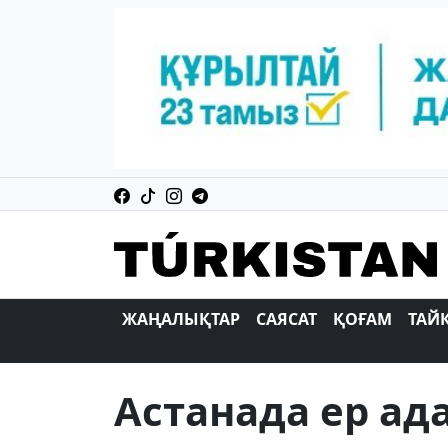
ЖАҢАЛЫҚТАР
САЯСАТ
ҚОҒАМ
ТАЙ
Астанада ер а