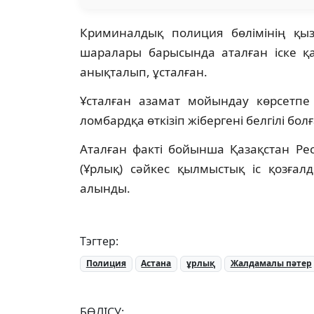
Криминалдық полиция бөлімінің қызме
шаралары барысында аталған іске қа
анықталып, ұсталған.
Ұсталған азамат мойындау көрсетпе 
ломбардқа өткізіп жібергені белгілі болғ
Аталған факті бойынша Қазақстан Ре
(Ұрлық) сәйкес қылмыстық іс қозғал
алынды.
Тэгтер:
Полиция
Астана
ұрлық
Жалдамалы пәтер
БӨЛІСУ: