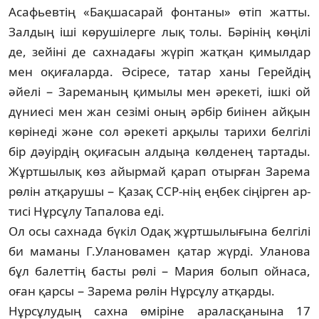
Асафьевтің «Бақшасарай фон­та­ны» өтіп жатты.
Залдың іші көрушілерге лық толы. Бәрінің көңілі
де, зейіні де сах­на­дағы жүріп жатқан қимылдар
мен оқи­ға­ларда. Әсіресе, татар ханы Герейдің
әйелі − Заре­маның қимылы мен әрекеті, ішкі ой
дү­ниесі мен жан сезімі оның әрбір биінен ай­қын
көрінеді және сол әрекеті арқылы та­рихи белгілі
бір дәуірдің оқиғасын ал­дыңа көлденең тартады.
Жұртшылық көз айыр­май қарап отырған Зарема
рөлін ат­қарушы − Қазақ ССР-нің еңбек сіңірген ар­
тисі Нұрсұлу Тапалова еді.
Ол осы сахнада бүкіл Одақ жұрт­шы­лы­ғы­на белгілі
би маманы Г.Улановамен қатар жүр­ді. Уланова
бұл балеттің басты рөлі − Ма­рия болып ойнаса,
оған қарсы − Зарема рөлін Нұрсұлу атқарды.
Нұрсұлудың сахна өміріне аралас­қа­нына 17