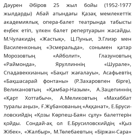
Дәурен Әбіров 25 жыл бойы (1952-1977
жылдарды) Абай атындағы Қазақ мем­лекеттік
академиялық опера-балет театрында табысты
еңбек етіп, үлкен балет ре­пертуарын жасайды.
М.Чулакидің «Жас­тық», Ц.Пуньи, Э.Глиэр мен
Василенконың «Эс­меральда», сонымен қатар
Морозовтың «Ай­болит», Глазуновтың
«Раймонда», Ярул­лин­нің «Шурале»,
Спадавеккианың «Бақыт жа­ғалауы», Асафьевтің
«Бақшасарай фон­таны» (Р.Захаровпен бірге),
Великановтың «Қам­бар-Назым», А.Зацепиннің
«Қарт Хот­та­быч», А.Меликовтың «Махаббат
туралы аңыз», Ғ.Жұбанованың «Аққанат», Е.Бру­си­
ловс­кийдің «Қозы Көрпеш-Баян сұлу» ба­лет­терін
қойды. Сондай-ақ ол Е.Брусиловс­кий­дің «Қыз
Жібек», «Жалбыр», М.Тө­ле­баев­тың «Біржан-Сара»