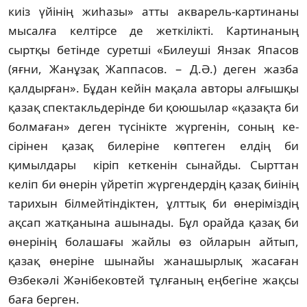
киіз үйінің жиһазы» атты акварель-кар­тинаны
мысалға келтірсе де жеткілікті. Кар­тинаның
сыртқы бетінде суретші «Би­леуші Янзак Япасов
(яғни, Жанұзақ Жап­пасов. − Д.Ә.) деген жазба
қалдырған». Бұдан кейін мақала авторы алғышқы
қазақ спек­такльдерінде би қоюшылар «қазақта би
бол­маған» деген түсінікте жүргенін, соның ке­
сірінен қазақ билеріне көптеген елдің би
қимылдары кіріп кеткенін сынайды. Сырт­тан
келіп би өнерін үйретіп жүргендердің қазақ биінің
тарихын білмейтіндіктен, ұлт­тық би өнеріміздің
ақсап жатқанына ашы­нады. Бұл орайда қазақ би
өнерінің болашағы жайлы өз ойларын айтып,
қазақ өнеріне шынайы жанашырлық жасаған
Өзбекәлі Жәнібековтей тұлғаның еңбегіне жақсы
баға берген.