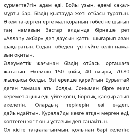
құрметтейтін адам еді. Бойы ұзын, әдемі сақал-
мұрты бар. Біздің қыстауда жеті отбасы тұратын.
Әкем таңертең ерте мал қораның төбесіне шығып
таң намазын бастар алдында бірнеше рет
«Аллаһу акбар» деп даусын қатты шығарып азан
шақыра­тын. Содан төбеден түсіп үйге келіп нама­
зын оқитын.
Әлеуметтік жағынан біздің отбасы ор­та­шаға
жататын. Әкемнің 150 қойы, 40 сиы­ры, 70-80
жылқысы болды. Өзі ерекше қа­райтын Бурылтай
деген тамаша аты бол­ды. Сонымен бірге әкем
керемет аңшы еді, үйге қоян, борсық, қасқыр атып
әкелетін. Олар­д­ың терілерін өзі өңдеп,
дайындайтын. Құралайды көзге атқан мерген еді,
көптеген жігіт оны ұстазым деп санайтын.
Ол кісіге таңғалатынмын, қолынан бәрі ке­летін: