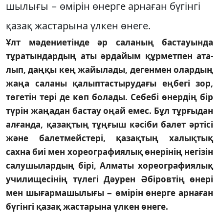
шылығы − өмірін өнерге арнаған бүгінгі
қа­зақ жастарына үлкен өнеге.
Ұлт мәдениетінде әр саланың бастауында
тұратындардың аты әрдайым құрметпен ата­­
лып, даңқы кең жайылады, дегенмен олар­дың
жаңа саланы қалыптастырудағы ең­бегі зор,
төгетін тері де көп болады. Себебі өнер­дің бір
түрін жаңадан бастау оңай емес. Бұл тұрғыдан
алғанда, қазақтың тұңғыш кә­сіби балет әртісі
және балетмейстері, қа­зақтың халықтық
сахна биі мен хореог­ра­фия­лық өнерінің негізін
салушылардың бірі, Алматы хореографиялық
училищесінің тү­­легі Дәурен Әбіровтің өнері
мен шығар­ма­шылығы − өмірін өнерге арнаған
бүгінгі қа­зақ жастарына үлкен өнеге.