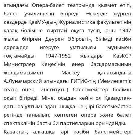
атындағы Опера-балет театрында қыз­мет етіп,
балет училищесін бітіреді. Әскер­де жүрген
кездерде ҚазМУ-дың Жур­на­листика факультетінің
қазақ бөліміне сырттай оқуға түсіп, оны 1947
жылы бітір­ген Дәурен Әбіровтің білімді кәсіби
дәре­же­де игеруге ұмтылысы мұнымен
тоқтамайды, 1947-1952 жылдары ҚазКСР
Министрлер Кеңе­сінің өнер басқармасының
жолда­ма­сы­мен Мәскеу қаласындағы
А.Луначарский атынд­ағы ГИТИС-тің (Мемлекеттік
театр өне­рі институты) балетмейстер бөлімін
оқып бітіреді. Міне, осыдан кейін ол Қазақ­стан­
дағы өз ұлтымыздан шыққан ең ірі ба­летмейстер
ретінде танылып, көптеген опе­ра және балет
спектаклінің басты би пар­тияларын орындайды.
Қазақтың алғашқы әрі кәсіби балет­мейс­тері