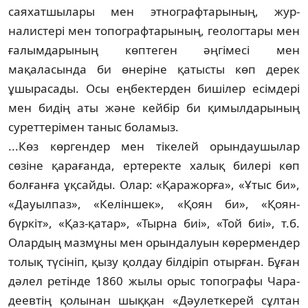
саяхатшылары мен этнографтарының, жур­
налистері мен топографтарының, гео­лог­тары мен
ғалымдарының көптеген әңгімесі мен
мақаласында би өнеріне қатысты көп дерек
ұшырасады. Осы еңбектерден биші­лер есімдері
мен бидің аты және кейбір би қи­мылдарының
суреттерімен таныс бо­ла­мыз.
...Көз көргендер мен тікелей орын­дау­шы­лар
сөзіне қарағанда, ертеректе халық би­лері көп
болғанға ұқсайды. Олар: «Қара­жор­ға», «Ұтыс би»,
«Дауылпаз», «Келіншек», «Қоян би», «Қоян-
бүркіт», «Қаз-қатар», «Тыр­на биі», «Той биі», т.б.
Олардың мазмұны мен орындалуын көрермендер
толық түсі­ніп, қызу қолдау білдіріп отырған. Бұған
дә­лел ретінде 1860 жылы орыс топографы Чара­
деевтің қолынан шыққан «Дәулеткерей сұл­тан