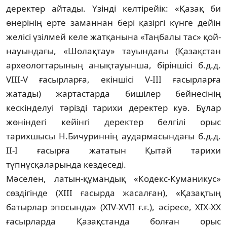
деректер ай­та­ды. Үзінді келтірейік: «Қазақ би
өнерінің ер­те заманнан бері қазіргі күнге дейін
же­лі­сі үзілмей келе жатқанына «Таңбалы тас» қой­
науындағы, «Шолақтау» тауындағы (Қа­­зақстан
археологтарының анық­тауын­ша, біріншісі б.д.д.
VIII-V ғасырларға, екін­ші­сі V-III ғасырларға
жатады) жартастарда би­­шілер бейнесінің
кескінделуі тәрізді та­ри­­хи деректер куә. Бұлар
жөніндегі кейін­гі де­ректер белгілі орыс
тарихшысы Н.Бичу­рин­­нің аудармасындағы б.д.д.
ІІ-І ғасырға жататын Қытай тарихи
түпнұсқаларында кездеседі.
Мәселен, латын-құмандық «Кодекс-Куманикус»
сөздігінде (ХІІІ ғасырда жасалған), «Қазақтың
батырлар эпосында» (XIV-ХVII ғ.ғ.), әсіресе, ХІХ-ХХ
ғасырларда Қазақстанда болған орыс