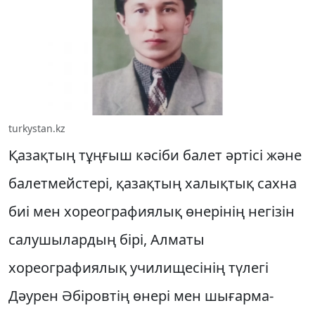
turkystan.kz
Қазақтың тұңғыш кә­сіби балет әртісі және
балетмейстері, қа­зақтың халықтық сахна
биі мен хореог­ра­фия­лық өнерінің негізін
салушылардың бірі, Алматы
хореографиялық училищесінің тү­­легі
Дәурен Әбіровтің өнері мен шығар­ма­