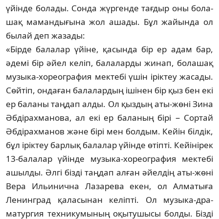
үйінде болады. Сонда жүргенде тағдыр оны бола­
шақ мамандығына жол ашады. Бұл жайында ол
былай деп жазады:
«Бірде балалар үйіне, қасында бір ер адам бар,
әдемі бір әйел келіп, балаларды жинап, болашақ
музыка-хореография мек­­тебі үшін іріктеу жасады.
Сөйтіп, он­да­ған балалардың ішінен бір қыз бен екі
ер ба­­­­ланы таңдап алды. Ол қыздың аты-жөні Зина
Әбдірахманова, ал екі ер баланың бірі − Сортай
Әбдірахманов және бірі мен болдым. Кейін білдік,
бұл іріктеу барлық балалар үйін­де өтіпті. Кейінірек
13-балалар үйінде музыка-хореография мектебі
ашылды. Әлгі бізді таңдап алған әйелдің аты-жөні
Вера Ильинична Лазарева екен, ол Алматыға
Ленинград қаласынан келіпті. Ол музыка-дра­
матургия техникумының оқытушысы болды. Бізді