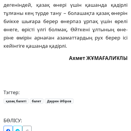
дегеніндей, қазақ өне­рі үшін қашанда қадірлі
тұлғаны кең түр­де тану − болашақта қазақ өнерін
биікке шы­ғара берер өнерпаз ұрпақ үшін өрелі
өне­ге, өрісті үлгі болмақ. Өйткені ұлтының өне­
ріне өмірін арнаған азаматтардың рух берер ісі
кейінгіге қашанда қадірлі.
Ахмет ЖҰМАҒАЛИҰЛЫ
Тэгтер:
қазақ балеті
балет
Дәурен Әбіров
БӨЛІСУ: