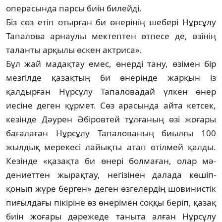
операсында парсы биін билейді.
Біз сөз етіп отырған би өнерінің шебері Нұрсұлу
Тапалова арнаулы мектептен өт­песе де, өзінің
таланты арқылы өскен акт­ри­са».
Бұл жай мадақтау емес, өнерді тану, өзі­­мен бір
мезгілде қазақтың би өне­рінде жарқын із
қалдырған Нұрсұлу Та­па­лова­дай үлкен өнер
иесіне деген құрмет. Сөз ара­сында айта кетсек,
кезінде Дәурен Әбі­ров­­тей тұлғаның өзі жоғары
бағалаған Нұр­сұлу Тапалованың биылғы 100
жылдық ме­рекесі лайықты атап өтілмей қалды.
Ке­зін­де «қазақта би өнері болмаған, олар мә­
дениеттен жырақтау, негізінен далада кө­шіп-
қонып жүре берген» деген өзгелердің шо­­винистік
пиғылдағы пікіріне өз өнерімен соққы беріп, қазақ
биін жоғары дәрежеде та­ныта алған Нұрсұлу