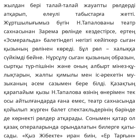
жылдан бері талай-талай жауапты рөлдерді
атқарып, елеулі табыс­тар­ға жетті.
Жұртшылығымыз бүгін Н.Та­па­лованы театр
сахнасынан Зарема рөлінде кез­дестірсе, ертең
«Эсмеральда» балетіндегі не­гізгі кейіпкер сыган
қызының рөлінен кө­реді. Бұл рөл − халыққа
сүйкімді бейне. Нұрсұлу сыган қызының образын,
сыртқы түр-пішінін және оның албырт мінез-құ­
лық­тарын, жалпы қимылы мен іс-әре­кетін му­
зыканың әсем сазымен бере білді. Қазақ­тың
қарапайым қызы Н.Тапалова өзінің өне­рімен тек
осы айтылғандарда ғана емес, театр сахнасында
қойылып жүрген балет спек­такльдерінің бәрінде
де көрнекті рөл­дер атқарады. Сонымен қатар ол
қазақ опе­раларында орындалатын билерге қаты­
сады. «Қыз Жібекте» иран биін, «Ер Тарғын»