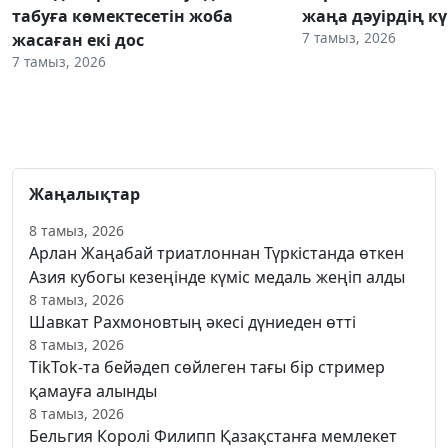
табуға көмектесетін жоба
жаңа дәуірдің 
7 тамыз, 2026
жасаған екі дос
7 тамыз, 2026
Жаңалықтар
8 тамыз, 2026
Арлан Жаңабай триатлоннан Түркістанда өткен
Азия кубогы кезеңінде күміс медаль жеңіп алды
8 тамыз, 2026
Шавкат Рахмоновтың әкесі дүниеден өтті
8 тамыз, 2026
TikTok-та бейәдеп сөйлеген тағы бір стример
қамауға алынды
8 тамыз, 2026
Бельгия Королі Филипп Қазақстанға мемлекет