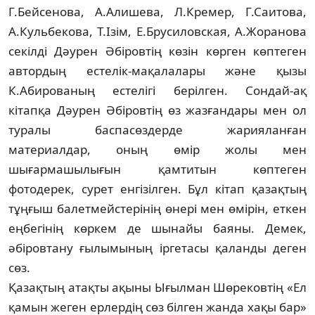
Г.Бейсенова, А.Алишева, Л.Кремер, Г.Саитова,
А.Куль­бекова, Т.Ізім, Е.Брусиловская, А.Жоранова
секілді Дәурен Әбіровтің көзін көрген көптеген
автордың естелік-мақа­ла­лары және қызы
К.Абированың естелігі бе­ріл­ген. Сондай-ақ
кітапқа Дәурен Әбіров­тің өз жазғандары мен ол
туралы баспасөз­дер­де жарияланған
материалдар, оның өмір жолы мен
шығармашылығын қамтитын көп­теген
фотодерек, сурет енгізілген. Бұл кі­тап қа­зақтың
тұңғыш балетмейстерінің өне­рі мен өмірін, еткен
еңбегінің көркем де шы­найы баяны. Демек,
әбіровтану ғылымы­ның ір­гетасы қаланды деген
сөз.
Қазақтың атақты ақыны Ығылман Шө­ре­­­ковтің «Ел
қамын жеген ерлердің сөз біл­ген жанда хақы бар»