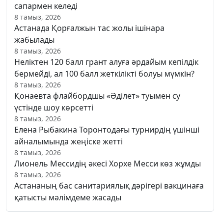
сапармен келеді
8 тамыз, 2026
Астанада Қорғалжын тас жолы ішінара
жабылады
8 тамыз, 2026
Неліктен 120 балл грант алуға әрдайым кепілдік
бермейді, ал 100 балл жеткілікті болуы мүмкін?
8 тамыз, 2026
Қонаевта флайбордшы «Әділет» туымен су
үстінде шоу көрсетті
8 тамыз, 2026
Елена Рыбакина Торонтодағы турнирдің үшінші
айналымында жеңіске жетті
8 тамыз, 2026
Лионель Мессидің әкесі Хорхе Месси көз жұмды
8 тамыз, 2026
Астананың бас санитариялық дәрігері вакцинаға
қатысты мәлімдеме жасады