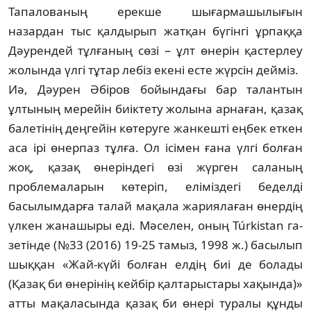
Тапалованың ерекше шы­ғармашылығын
назардан тыс қалдырып жат­қан бүгінгі ұрпаққа
Дәурендей тұлғаның сөзі − ұлт өнерін қастерлеу
жолында үлгі тұ­­тар лебіз екені есте жүрсін дейміз.
Иә, Дәурен Әбіров бойындағы бар та­лан­­­тын
ұлтының мерейін биіктету жолына ар­наған, қазақ
балетінің деңгейін көтеруге жан­кешті еңбек еткен
аса ірі өнерпаз тұлға. Ол ісімен ғана үлгі болған
жоқ, қазақ өне­рін­дегі өзі жүрген саланың
проблемаларын кө­теріп, еліміздегі беделді
басылымдарға та­лай мақала жариялаған өнердің
үлкен жа­нашыры еді. Мәселен, оның Túrkistan га­­­
зетінде (№33 (2016) 19-25 тамыз, 1998 ж.) ба­сылып
шыққан «Жай-күйі болған елдің биі де болады
(Қазақ би өнерінің кейбір қал­тарыстары хақында)»
атты мақаласында қа­зақ би өнері туралы құнды