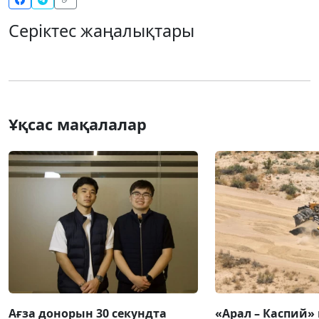
Серіктес жаңалықтары
Ұқсас мақалалар
Ағза донорын 30 секундта
«Арал – Каспий» 