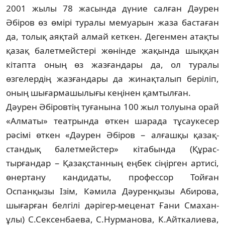
2001 жылы 78 жасында дүние салған Дәу­рен
Әбіров өз өмірі туралы мемуарын жа­за бастаған
да, толық аяқтай алмай кет­кен. Де­генмен атақты
қазақ балет­мейстері жө­нінде жақында шыққан
кітапта оның өз жаз­­ған­дары да, ол туралы
өзгелер­дің жаз­ған­­дары да жинақталып беріліп,
оның шы­­­ғар­машылығы кеңінен қамтылған.
Дәурен Әбіровтің туғанына 100 жыл толуына орай
«Алматы» теат­рында өткен ша­­рада тұсаукесер
рәсімі өткен «Дәурен Әбіров − алғашқы қазақ­
стандық балетмейс­тер» кітабында (Құрас­
тырғандар − Қазақ­стан­ның еңбек сіңірген артисі,
өнертану кан­дидаты, профессор Тойған
Оспанқызы Ізім, Кәмила Дәурен­қызы Абирова,
шы­ғар­ған белгілі дәрігер-меценат Ғани Сма­хан­
ұлы) С.Сексенбаева, С.Нурманова, К.Айт­ка­лиева,