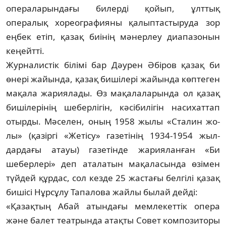
операларындағы билерді қойып, ұлттық
опералық хореографияны қа­лыптастыруда зор
еңбек етіп, қазақ биі­нің мәнерлеу диапазонын
кеңейтті.
Журналистік білімі бар Дәурен Әбі­ров қазақ би
өнері жайында, қазақ би­шілері жайында көптеген
мақала жа­рия­ла­ды. Өз мақалаларында ол қазақ
биші­лері­нің шеберлігін, кәсібилігін насихаттап
отыр­ды. Мәселен, оның 1958 жылы «Сталин жо­
лы» (қазіргі «Жетісу» газетінің 1934-1954 жыл­
дардағы атауы) газетінде жарияланған «Би
шеберлері» деп аталатын мақаласында өзі­мен
түйдей құрдас, сол кезде 25 жастағы бел­гілі қазақ
бишісі Нұрсұлу Тапалова жай­лы былай дейді:
«Қазақтың Абай атындағы мемлекеттік опера
және балет театрында атақты Совет ком­позиторы