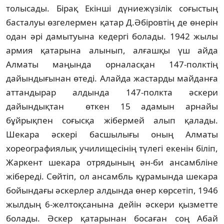
толысады. Бірақ Екін­ші дүниежүзілік соғыстың
басталуы өз­гелермен қатар Д.Әбіровтің де өнерін
одан әрі дамытуына кедергі болады. 1942 жы­лы
армия қатарына алынып, алғашқы үш айда
Алматы маңында орналасқан 147-полктің
дайындығынан өтеді. Алайда жастарды майданға
аттандырар алдында 147-полкта әскери
дайындықтан өткен 15 ада­мын арнайы
бұйрықпен соғысқа жібер­мей алып қалады.
Шекара әскері басшылығы оның Алматы
хореографиялық училище­сі­нің түлегі екенін біліп,
Жаркент шекара отря­дының ән-би ансамбліне
жібереді. Сөй­тіп, ол ансамбль құрамында шекара
бойын­­­­дағы әскерлер алдында өнер көрсетіп, 1946
жыл­дың 6-желтоқсанына дейін әскери қыз­метте
болады. Әскер қатарынан босаған соң Абай