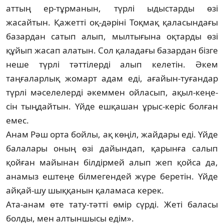
аттың ер-тұрманын, түрлі ыдыс­тар­ды өзі
жасайтын. Қажетті оқ-дәріні Тоқ­мақ қаласындағы
базардан сатып алып, мыл­тығына оқтарды өзі
құйып жасап ала­тын. Сол қаладағы базардан бізге
неше түрлі тәт­т­ілерді алып келетін. Әкем
таңғаларлық жомарт адам еді, ағайын-туғандар
түрлі мәселелерді әкеммен ойласып, ақыл-кеңе­
сін тыңдайтын. Үйде ешқашан ұрыс-керіс болған
емес.
Анам Рәш орта бойлы, ақ көңіл, жай­дары еді. Үйде
балалары оның өзі дайындап, қарынға салып
қойған майынан білдірмей алып жеп қойса да,
анамыз ештеңе біл­ме­гендей жүре беретін. Үйде
айқай-шу шық­қанын қаламаса керек.
Ата-анам өте тату-тәтті өмір сүрді. Жеті ба­ласы
болды, мен алтыншысы едім».