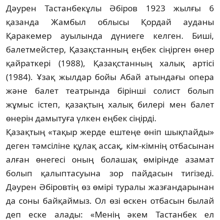
Дәурен Тастанбекұлы Әбіров 1923 жыл­ғы 6
қазанда Жамбыл облысы Қордай ауданы
Қаракемер ауылында дү­ниеге келген. Биші,
балетмейстер, Қазақ­стан­ның еңбек сіңірген өнер
қайраткері (1988), Қазақстанның халық артісі
(1984). Ұзақ жылдар бойы Абай атындағы опера
және балет театрында бірінші солист болып
жұмыс істеп, қазақтың халық билері мен ба­лет
өнерін дамытуға үлкен еңбек сіңірді.
Қазақтың «тақыр жерде ештеңе өніп шық­пайды»
деген тәмсіліне құлақ ассақ, кім-кімнің отбасынан
алған өнегесі оның бо­лашақ өмірінде азамат
болып қ­а­лып­тасуына зор пайдасын тигізеді.
Дәурен Әбіров­тің өз өмірі туралы жазғандарынан
да соны байқаймыз. Ол өзі өскен отбасын бы­лай
деп еске алады: «Менің әкем Тастан­бек ел