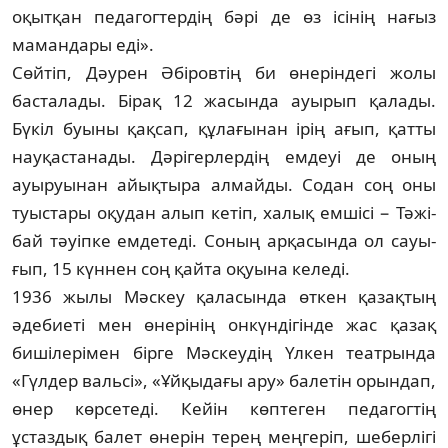
оқытқан педагогтердің бәрі де өз ісінің нағыз
мамандары еді».
Сөйтіп, Дәурен Әбіровтің би өнерін­дегі жолы
басталады. Бірақ 12 жа­сын­­да ауырып қалады.
Бүкіл буыны қақсап, құла­ғынан ірің ағып, қатты
науқастанады. Дәрігерлердің емдеуі де оның
ауыруынан айық­­тыра алмайды. Содан соң оны
туыс­та­ры оқудан алып кетіп, халық емшісі − Тәжі­
бай тәуіпке емдетеді. Соның арқасында ол сауы­
ғып, 15 күннен соң қайта оқуына ке­леді.
1936 жылы Мәскеу қаласында өткен қа­зақтың
әдебиеті мен өнерінің онкүн­ді­гінде жас қазақ
бишілерімен бірге Мәскеудің Үлкен театрында
«Гүлдер вальсі», «Ұйқыдағы ару» балетін орындап,
өнер көрсетеді. Кейін көп­теген педагогтің
ұстаздық балет өнерін терең меңгеріп, шеберлігі