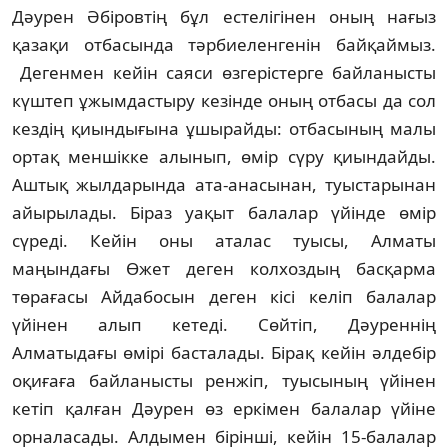
Дәурен Әбіровтің бұл естелігінен оның на­ғыз
қазақи отбасында тәрбиеленгенін бай­қаймыз.
Дегенмен кейін саяси өз­геріс­терге байланысты
күштеп ұжымдастыру ке­зінде оның отбасы да сол
кездің қиынды­ғы­на ұшырайды: отбасының малы
ортақ меншікке алынып, өмір сүру қиындайды.
Аштық жылдарында ата-анасынан, туыс­тарынан
айырылады. Біраз уақыт балалар үйінде өмір
сүреді. Кейін оны аталас туысы, Алматы
маңындағы Өжет деген колхоздың басқарма
төрағасы Айдабосын деген кісі келіп балалар
үйінен алып кетеді. Сөйтіп, Дәу­реннің
Алматыдағы өмірі басталады. Бірақ кейін әлдебір
оқиғаға байланысты рен­жіп, туысының үйінен
кетіп қалған Дәу­рен өз еркімен балалар үйіне
орналасады. Алдымен бірінші, кейін 15-балалар