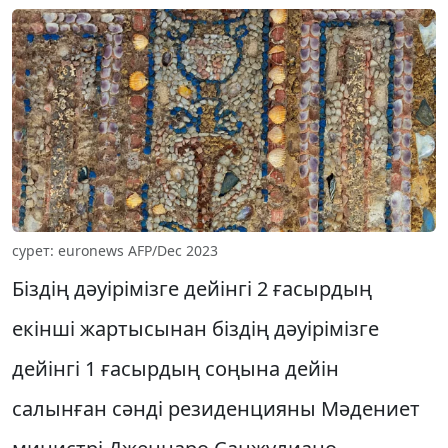
сурет: euronews AFP/Dec 2023
Біздің дәуірімізге дейінгі 2 ғасырдың
екінші жартысынан біздің дәуірімізге
дейінгі 1 ғасырдың соңына дейін
салынған сәнді резиденцияны Мәдениет