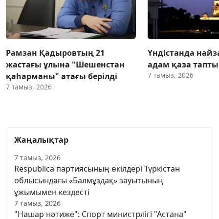
Рамзан Қадыровтың 21
Үндістанда найз
жастағы ұлына "Шешенстан
адам қаза тапты
7 тамыз, 2026
қаһарманы" атағы берілді
7 тамыз, 2026
Жаңалықтар
7 тамыз, 2026
Respublica партиясының өкілдері Түркістан
облысындағы «Балмұздақ» зауытының
ұжымымен кездесті
7 тамыз, 2026
"Нашар нәтиже": Спорт министрлігі "Астана"