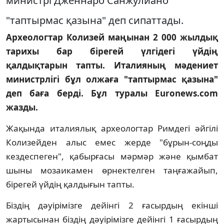
министрі Дженнаро Санжулиано
"таптырмас қазына" деп сипаттады.
Археологтар Колизей маңынан 2 000 жылдық
тарихы бар бірегей үлгідегі үйдің
қалдықтарын тапты. Италияның мәдениет
министрлігі бұл олжаға "таптырмас қазына"
деп баға берді. Бұл туралы Euronews.com
жазды.
Жақында италиялық археологтар Римдегі әйгілі
Колизейден алыс емес жерде "бұрын-соңды
кездеспеген", қабырғасы мәрмәр және қымбат
шыны мозаикамен өрнектелген таңғажайып,
бірегей үйдің қалдығын тапты.
Біздің дәуірімізге дейінгі 2 ғасырдың екінші
жартысынан біздің дәуірімізге дейінгі 1 ғасырдың