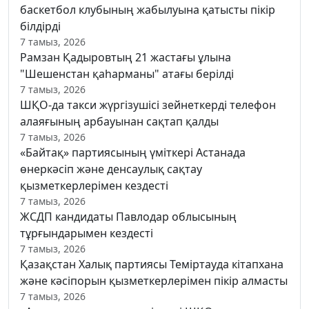
баскетбол клубының жабылуына қатысты пікір
білдірді
7 тамыз, 2026
Рамзан Қадыровтың 21 жастағы ұлына
"Шешенстан қаһарманы" атағы берілді
7 тамыз, 2026
ШҚО-да такси жүргізушісі зейнеткерді телефон
алаяғының арбауынан сақтап қалды
7 тамыз, 2026
«Байтақ» партиясының үміткері Астанада
өнеркәсіп және денсаулық сақтау
қызметкерлерімен кездесті
7 тамыз, 2026
ЖСДП кандидаты Павлодар облысының
тұрғындарымен кездесті
7 тамыз, 2026
Қазақстан Халық партиясы Теміртауда кітапхана
және кәсіпорын қызметкерлерімен пікір алмасты
7 тамыз, 2026