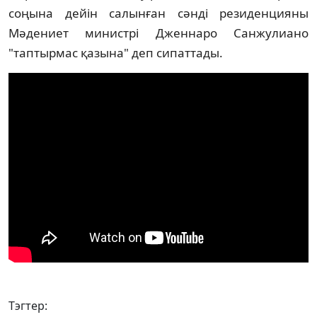
соңына дейін салынған сәнді резиденцияны
Мәдениет министрі Дженнаро Санжулиано
"таптырмас қазына" деп сипаттады.
Тэгтер: