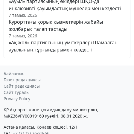
«Ауыл» партиясының өкілдері ШҚО-да
инклюзивті қауымдастық мүшелерімен кездесті
7 тамыз, 2026
Курорттағы қорық қызметкерін жабайы
жолбарыс талап тастады
7 тамыз, 2026
«Ақ жол» партиясының үміткерлері Шамалған
ауылының тұрғындарымен кездесті
Байланыс
Газет редакциясы
Сайт редакциясы
Сайт туралы
Privacy Policy
ҚР Ақпарат және қоғамдық даму министрлігі,
№KZ36VPY00019169 куәлігі, 08.01.2020 ж.
Астана қаласы, Қонаев көшесі, 12/1
Тел:
+7 (7172) 76-84-66