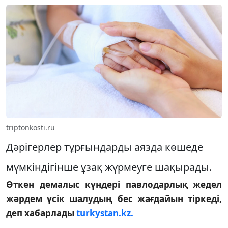
triptonkosti.ru
Дәрігерлер тұрғындарды аязда көшеде
мүмкіндігінше ұзақ жүрмеуге шақырады.
Өткен демалыс күндері павлодарлық жедел
жәрдем үсік шалудың бес жағдайын тіркеді,
деп хабарлады
turkystan.kz.