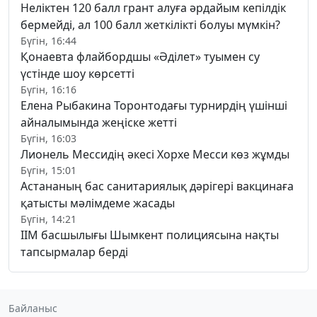
Неліктен 120 балл грант алуға әрдайым кепілдік
бермейді, ал 100 балл жеткілікті болуы мүмкін?
Бүгін, 16:44
Қонаевта флайбордшы «Әділет» туымен су
үстінде шоу көрсетті
Бүгін, 16:16
Елена Рыбакина Торонтодағы турнирдің үшінші
айналымында жеңіске жетті
Бүгін, 16:03
Лионель Мессидің әкесі Хорхе Месси көз жұмды
Бүгін, 15:01
Астананың бас санитариялық дәрігері вакцинаға
қатысты мәлімдеме жасады
Бүгін, 14:21
ІІМ басшылығы Шымкент полициясына нақты
тапсырмалар берді
Байланыс