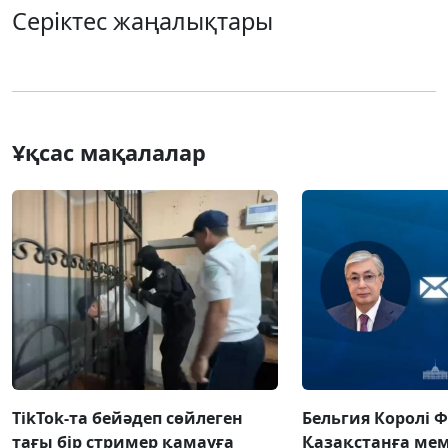
Серіктес жаңалықтары
Ұқсас мақалалар
TikTok-та бейәдеп сөйлеген
Бельгия Королі 
тағы бір стример қамауға
Қазақстанға ме