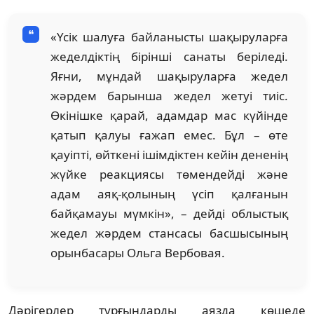
«Үсік шалуға байланысты шақыруларға
жеделдіктің бірінші санаты беріледі.
Яғни, мұндай шақыруларға жедел
жәрдем барынша жедел жетуі тиіс.
Өкінішке қарай, адамдар мас күйінде
қатып қалуы ғажап емес. Бұл – өте
қауіпті, өйткені ішімдіктен кейін дененің
жүйке реакциясы төмендейді және
адам аяқ-қолының үсіп қалғанын
байқамауы мүмкін», – дейді облыстық
жедел жәрдем стансасы басшысының
орынбасары Ольга Вербовая.
Дәрігерлер тұрғындарды аязда көшеде