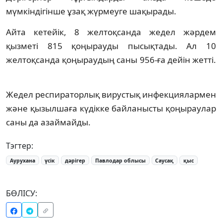
мүмкіндігінше ұзақ жүрмеуге шақырады.
Айта кетейік, 8 желтоқсанда жедел жәрдем
қызметі 815 қоңырауды пысықтады. Ал 10
желтоқсанда қоңыраудың саны 956-ға дейін жетті.
Жедел респираторлық вирустық инфекциялармен
және қызылшаға күдікке байланысты қоңыраулар
саны да азаймайды.
Тэгтер:
Аурухана
үсік
дәрігер
Павлодар облысы
Саусақ
қыс
БӨЛІСУ: