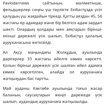
Рavlodarnews сайтының мәліметінше,
фельдшерлер соңғы үш тәулікте Екібастұзда үсіп
қалудың үш жағдайын тіркеді. Қатты аяздан 45, 56
жастағы ер адамдар және бір белгісіз адам зардап
шекті. Олардың қолдары мен аяқтарын бірінші-
екінші дәрежелі үсік шалып, Екібастұз қалалық
ауруханасына жеткізілді.
Ал Ақсу маңындағы Жолқұдық ауылында
дәрігерлер 33 жастағы әйелге көмек көрсетті.
Қолын бірінші дәрежелі үсік шалған әйел адамға
көмек көрсетілген, алайда ол ауруханаға
жатқызудан бас тартты.
Май ауданы Көктөбе ауылында тоғыз жасар
баланың саусақтарын жеңіл дәрежеде үсік
шалып, аудандық ауруханаға жатқызылды.