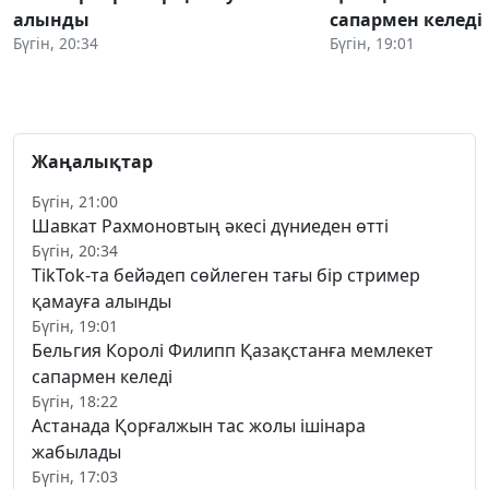
алынды
сапармен келеді
Бүгін, 20:34
Бүгін, 19:01
Жаңалықтар
Бүгін, 21:00
Шавкат Рахмоновтың әкесі дүниеден өтті
Бүгін, 20:34
TikTok-та бейәдеп сөйлеген тағы бір стример
қамауға алынды
Бүгін, 19:01
Бельгия Королі Филипп Қазақстанға мемлекет
сапармен келеді
Бүгін, 18:22
Астанада Қорғалжын тас жолы ішінара
жабылады
Бүгін, 17:03