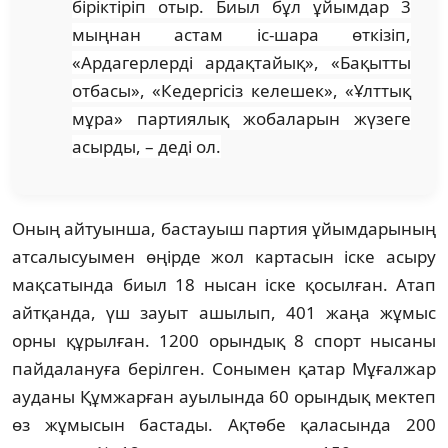
біріктіріп отыр. Биыл бұл ұйымдар 3
мыңнан астам іс-шара өткізіп,
«Ардагерлерді ардақтайық», «Бақытты
отбасы», «Кедергісіз келешек», «Ұлттық
мұра» партиялық жобаларын жүзеге
асырды
, – деді ол.
Оның айтуынша, бастауыш партия ұйымдарының
атсалысуымен өңірде жол картасын іске асыру
мақсатында биыл 18 нысан іске қосылған. Атап
айтқанда, үш зауыт ашылып, 401 жаңа жұмыс
орны құрылған. 1200 орындық 8 спорт нысаны
пайдалануға берілген. Сонымен қатар Мұғалжар
ауданы Құмжарған ауылында 60 орындық мектеп
өз жұмысын бастады. Ақтөбе қаласында 200