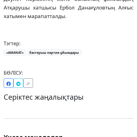
Атқарушы хатшысы Ербол Данағұловтың Алғыс
хатымен марапатталды.
Тэгтер:
«AMANAT»
бастауыш партия ұйымдары
БӨЛІСУ:
Серіктес жаңалықтары