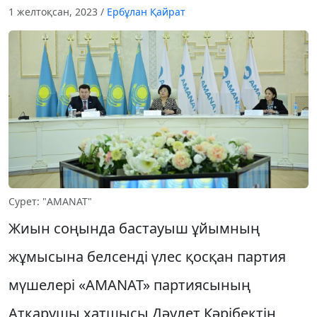
1 желтоқсан, 2023
/
Ербұлан Қайрат
Сурет: "AMANAT"
Жиын соңында бастауыш ұйымның
жұмысына белсенді үлес қосқан партия
мүшелері «AMANAT» партиясының
Атқарушы хатшысы Дәулет Кәрібектің