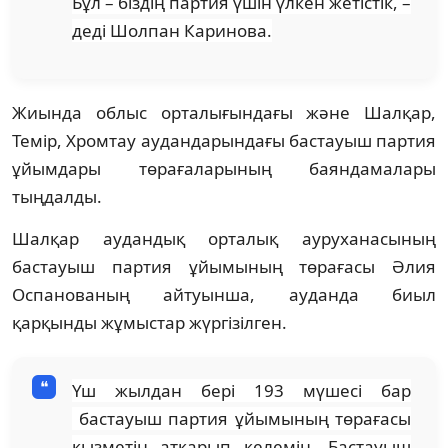
Бұл – біздің партия үшін үлкен жетістік, –
деді Шолпан Каринова.
Жиында облыс орталығындағы және Шалқар,
Темір, Хромтау аудандарындағы бастауыш партия
ұйымдары төрағаларының баяндамалары
тыңдалды.
Шалқар аудандық орталық ауруханасының
бастауыш партия ұйымының төрағасы Әлия
Оспанованың айтуынша, ауданда биыл
қарқынды жұмыстар жүргізілген.
Үш жылдан бері 193 мүшесі бар
бастауыш партия ұйымының төрағасы
қызметін атқарып келемін. Бастауыш