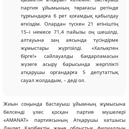
партия ұйымының төрағасы ретінде
тұрғындарға 6 рет қоғамдық қабылдау
өткіздім. Олардан түскен 21 өтініштің
15–і немесе 71,4 пайызы оң шешілді,
алтауы
на заң аясында түсіндірме
жұмыстары жүргізілді. «Халықпен
бірге!» сайлауалды бағдарламасын
жүзеге асыру барысында жергілікті
атқарушы органдарға 5 депутаттық
сауал жолдадым,
– деді ол.
Жиын соңында бастауыш ұйымның жұмысына
белсенді үлес қосқан партия мүшелері
«
AMANAT
»
партиясының Атқарушы хатшысы
Дәулет Кәрібектің және облыстық филиалдың