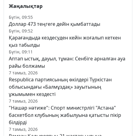
Жаңалықтар
Бүгін, 09:55
Доллар 473 теңгеге дейін қымбаттады
Бүгін, 09:52
Қарағандыда кездесуден кейін жоғалып кеткен
қыз табылды
Бүгін, 09:11
Аптап ыстық, дауыл, тұман: Сенбіге арналған ауа
райы болжамы
7 тамыз, 2026
Respublica партиясының өкілдері Түркістан
облысындағы «Балмұздақ» зауытының
ұжымымен кездесті
7 тамыз, 2026
"Нашар нәтиже": Спорт министрлігі "Астана"
баскетбол клубының жабылуына қатысты пікір
білдірді
7 тамыз, 2026
Рамзан Қадыровтың 21 жастағы ұлына