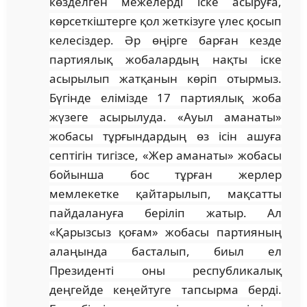
көзделген межелерді іске асыруға,
көрсеткіштерге қол жеткізуге үлес қосып
келесіздер. Әр өңірге барған кезде
партиялық жобалардың нақты іске
асырылып жатқанын көріп отырмыз.
Бүгінде елімізде 17 партиялық жоба
жүзеге асырылуда. «Ауыл аманаты»
жобасы тұрғындардың өз ісін ашуға
септігін тигізсе, «Жер аманаты» жобасы
бойынша бос тұрған жерлер
мемлекетке қайтарылып, мақсатты
пайдалануға беріліп жатыр. Ал
«Қарызсыз қоғам» жобасы партияның
алаңында басталып, биыл ел
Президенті оны республикалық
деңгейде кеңейтуге тапсырма берді.