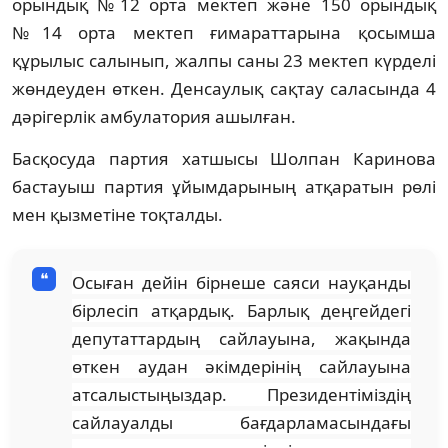
орындық №12 орта мектеп және 150 орындық
№14 орта мектеп ғимараттарына қосымша
құрылыс салынып, жалпы саны 23 мектеп күрделі
жөндеуден өткен. Денсаулық сақтау саласында 4
дәрігерлік амбулатория ашылған.
Басқосуда партия хатшысы Шолпан Каринова
бастауыш партия ұйымдарының атқаратын рөлі
мен қызметіне тоқталды.
Осыған дейін бірнеше саяси науқанды
бірлесіп атқардық. Барлық деңгейдегі
депутаттардың сайлауына, жақында
өткен аудан әкімдерінің сайлауына
атсалыстыңыздар. Президентіміздің
сайлауалды бағдарламасындағы