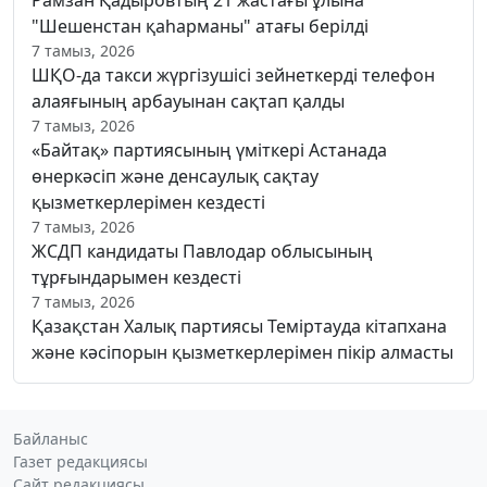
"Шешенстан қаһарманы" атағы берілді
7 тамыз, 2026
ШҚО-да такси жүргізушісі зейнеткерді телефон
алаяғының арбауынан сақтап қалды
7 тамыз, 2026
«Байтақ» партиясының үміткері Астанада
өнеркәсіп және денсаулық сақтау
қызметкерлерімен кездесті
7 тамыз, 2026
ЖСДП кандидаты Павлодар облысының
тұрғындарымен кездесті
7 тамыз, 2026
Қазақстан Халық партиясы Теміртауда кітапхана
және кәсіпорын қызметкерлерімен пікір алмасты
Байланыс
Газет редакциясы
Сайт редакциясы