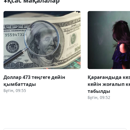
Ұқсас мақалалар
Доллар 473 теңгеге дейін
Қарағандыда ке
қымбаттады
кейін жоғалып к
Бүгін, 09:55
табылды
Бүгін, 09:52