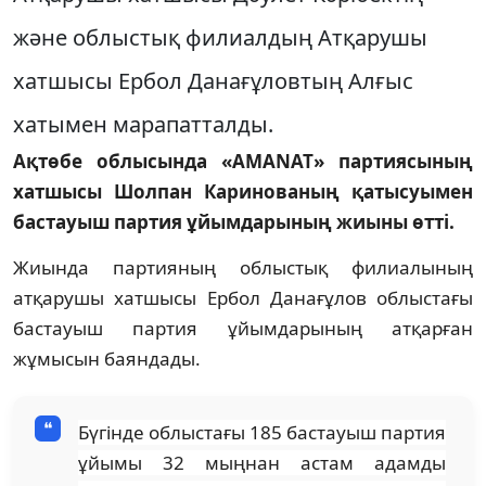
және облыстық филиалдың Атқарушы
хатшысы Ербол Данағұловтың Алғыс
хатымен марапатталды.
Ақтөбе облысында
«
AMANAT
»
партиясының
хатшысы Шолпан Каринованың қатысуымен
бастауыш партия ұйымдарының жиыны өтті.
Жиында партияның облыстық филиалының
атқарушы хатшысы Ербол Данағұлов облыстағы
бастауыш партия ұйымдарының атқарған
жұмысын баяндады.
Бүгінде облыстағы 185 бастауыш партия
ұйымы 32 мыңнан астам адамды