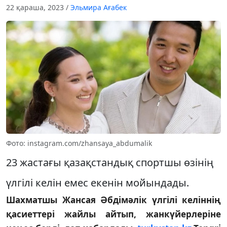
22 қараша, 2023
/
Эльмира Ағабек
Фото: instagram.com/zhansaya_abdumalik
23 жастағы қазақстандық спортшы өзінің
үлгілі келін емес екенін мойындады.
Шахматшы Жансая Әбдімәлік үлгілі келіннің
қасиеттері жайлы айтып, жанкүйерлеріне