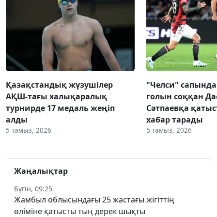
Қазақстандық жүзушілер
"Челси" сапынд
АҚШ-тағы халықаралық
голын соққан Да
турнирде 17 медаль жеңіп
Сәтпаевқа қаты
алды
хабар тарады
5 тамыз, 2026
5 тамыз, 2026
Жаңалықтар
Бүгін, 09:25
Жамбыл облысындағы 25 жастағы жігіттің
өліміне қатысты тың дерек шықты