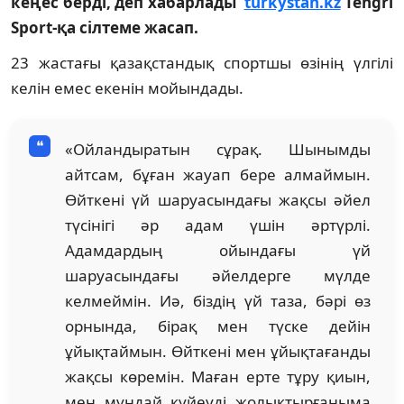
кеңес берді, деп хабарлады
turkystan.kz
Tengri
Sport-қа сілтеме жасап.
23 жастағы қазақстандық спортшы өзінің үлгілі
келін емес екенін мойындады.
«Ойландыратын сұрақ. Шынымды
айтсам, бұған жауап бере алмаймын.
Өйткені үй шаруасындағы жақсы әйел
түсінігі әр адам үшін әртүрлі.
Адамдардың ойындағы үй
шаруасындағы әйелдерге мүлде
келмеймін. Иә, біздің үй таза, бәрі өз
орнында, бірақ мен түске дейін
ұйықтаймын. Өйткені мен ұйықтағанды
жақсы көремін. Маған ерте тұру қиын,
мен мұндай күйеуді жолықтырғаныма