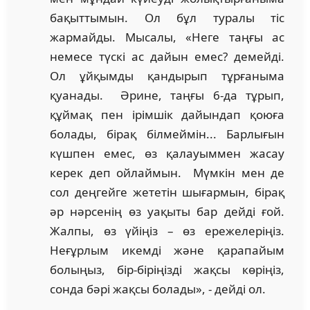
бақыттымын. Ол бұл туралы тіс
жармайды. Мысалы, «Неге таңғы ас
немесе түскі ас дайын емес? демейді.
Ол ұйқымды қандырып тұрғаныма
қуанады. Әрине, таңғы 6-да тұрып,
құймақ пен ірімшік дайындап қоюға
болады, бірақ білмеймін... Барлығын
күшпен емес, өз қалауыммен жасау
керек деп ойлаймын. Мүмкін мен де
сол деңгейге жететін шығармын, бірақ
әр нәрсенің өз уақыты бар дейді ғой.
Жалпы, өз үйіңіз – өз ережелеріңіз.
Неғұрлым икемді және қарапайым
болыңыз, бір-біріңізді жақсы көріңіз,
сонда бәрі жақсы болады», - дейді ол.