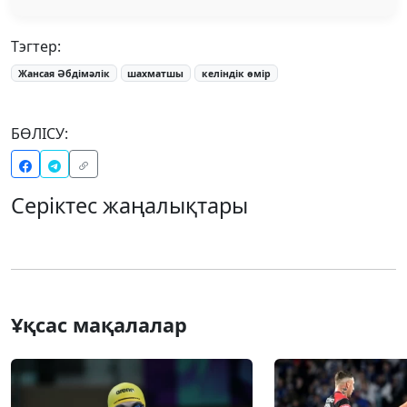
Тэгтер:
Жансая Әбдімәлік
шахматшы
келіндік өмір
БӨЛІСУ:
Серіктес жаңалықтары
Ұқсас мақалалар