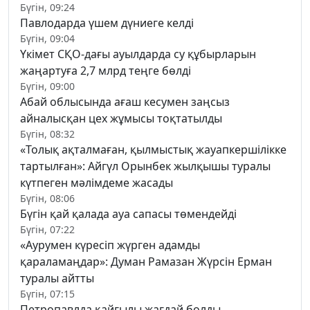
Бүгін, 09:24
Павлодарда үшем дүниеге келді
Бүгін, 09:04
Үкімет СҚО-дағы ауылдарда су құбырларын
жаңартуға 2,7 млрд теңге бөлді
Бүгін, 09:00
Абай облысында ағаш кесумен заңсыз
айналысқан цех жұмысы тоқтатылды
Бүгін, 08:32
«Толық ақталмаған, қылмыстық жауапкершілікке
тартылған»: Айгүл Орынбек жылқышы туралы
күтпеген мәлімдеме жасады
Бүгін, 08:06
Бүгін қай қалада ауа сапасы төмендейді
Бүгін, 07:22
«Аурумен күресіп жүрген адамды
қараламаңдар»: Думан Рамазан Жүрсін Ерман
туралы айтты
Бүгін, 07:15
Петропавлда қайғылы жағдай болды