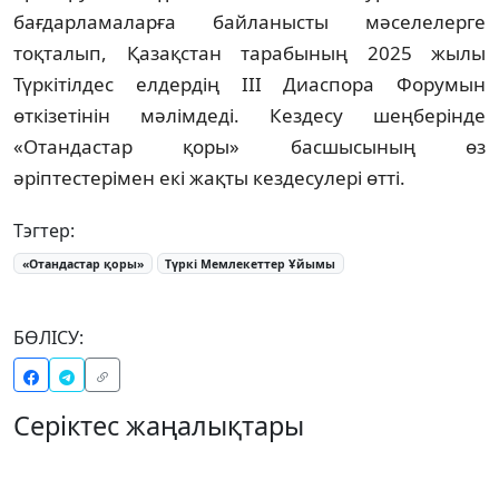
бағдарламаларға байланысты мәселелерге
тоқталып, Қазақстан тарабының 2025 жылы
Түркітілдес елдердің III Диаспора Форумын
өткізетінін мәлімдеді. Кездесу шеңберінде
«Отандастар қоры» басшысының өз
әріптестерімен екі жақты кездесулері өтті.
Тэгтер:
«Отандастар қоры»
Түркі Мемлекеттер Ұйымы
БӨЛІСУ:
Серіктес жаңалықтары