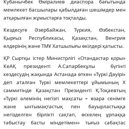
Кубанычбек Өміралиев диаспора бағытында
мемлекет басшылары қабылдаған шешімдер мен
атқарылған жұмыстарға тоқталды.
Кездесуге Әзербайжан, Түркия, Өзбекстан,
Қырғыз Республикасы, Қазақстан, Венгрия
елдерінің және ТМҰ Хатшылығы өкілдері қатысты.
ҚР Сыртқы істер Министрлігі «Отандастар қоры»
КеАҚ президенті А.Сапарбекұлы бүгінгі
кездесудің жақында Астанада өткен «Түркі Дәуірі»
деп аталған Түркі мемлекеттері ұйымының Х
саммитінде Қазақстан Президенті Қ.Тоқаевтың
«Түркі әлемінің негізгі мақсаты
–
өзара сенімге
және ынтымақтастық пен бауырластыққа
негізделген бірлікті сақтап, өскелең ұрпаққа
табыстау басты міндетімен» тығыз сабақтас