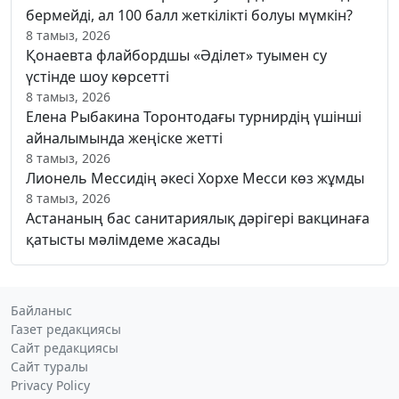
бермейді, ал 100 балл жеткілікті болуы мүмкін?
8 тамыз, 2026
Қонаевта флайбордшы «Әділет» туымен су
үстінде шоу көрсетті
8 тамыз, 2026
Елена Рыбакина Торонтодағы турнирдің үшінші
айналымында жеңіске жетті
8 тамыз, 2026
Лионель Мессидің әкесі Хорхе Месси көз жұмды
8 тамыз, 2026
Астананың бас санитариялық дәрігері вакцинаға
қатысты мәлімдеме жасады
Байланыс
Газет редакциясы
Сайт редакциясы
Сайт туралы
Privacy Policy