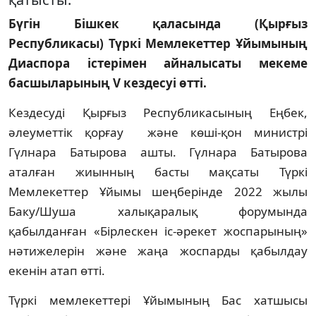
Бүгін Бішкек қаласында (Қырғыз
Республикасы) Түркі Мемлекеттер Ұйымының
Диаспора істерімен айналысаты мекеме
басшыларының V кездесуі өтті.
Кездесуді Қырғыз Республикасының Еңбек,
әлеуметтік қорғау және көші-қон министрі
Гүлнара Батырова ашты. Гүлнара Батырова
аталған жиынның басты мақсаты Түркі
Мемлекеттер Ұйымы шеңберінде 2022 жылы
Баку/Шуша халықаралық форумында
қабылданған «Бірлескен іc-әрекет жоспарының»
нәтижелерін және жаңа жоспарды қабылдау
екенін атап өтті.
Түркі мемлекеттері Ұйымының Бас хатшысы