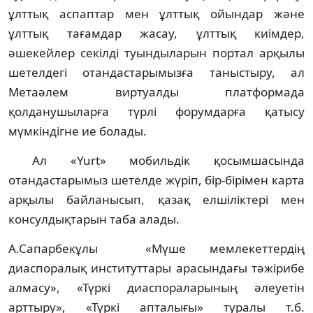
ұлттық аспаптар мен ұлттық ойындар және
ұлттық тағамдар жасау, ұлттық киімдер,
әшекейлер секілді туындыларын портал арқылы
шетелдегі отандастарымызға таныстыру, ал
Метаәлем виртуалды платформада
қолданушыларға түрлі форумдарға қатысу
мүмкіндігне ие болады.
Ал «Yurt» мобильдік қосымшасында
отандастарымыз шетелде жүріп, бір-бірімен карта
арқылы байланысып, қазақ елшіліктері мен
консулдықтарын таба алады.
А.Сапарбекұлы «Мүше мемлекеттердің
диаспоралық институттары арасындағы тәжірибе
алмасу», «Түркі диаспораларының әлеуетін
арттыру», «Түркі апталығы» туралы т.б.