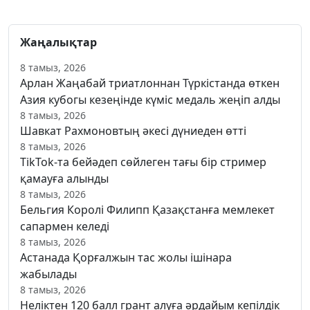
Жаңалықтар
8 тамыз, 2026
Арлан Жаңабай триатлоннан Түркістанда өткен
Азия кубогы кезеңінде күміс медаль жеңіп алды
8 тамыз, 2026
Шавкат Рахмоновтың әкесі дүниеден өтті
8 тамыз, 2026
TikTok-та бейәдеп сөйлеген тағы бір стример
қамауға алынды
8 тамыз, 2026
Бельгия Королі Филипп Қазақстанға мемлекет
сапармен келеді
8 тамыз, 2026
Астанада Қорғалжын тас жолы ішінара
жабылады
8 тамыз, 2026
Неліктен 120 балл грант алуға әрдайым кепілдік