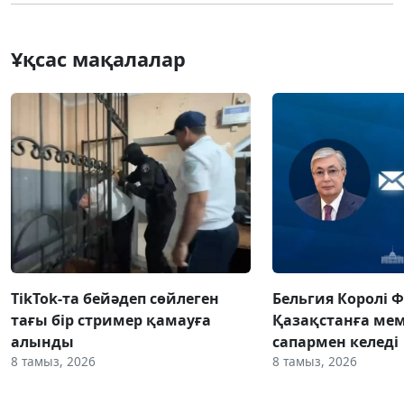
Ұқсас мақалалар
TikTok-та бейәдеп сөйлеген
Бельгия Королі 
тағы бір стример қамауға
Қазақстанға ме
алынды
сапармен келеді
8 тамыз, 2026
8 тамыз, 2026