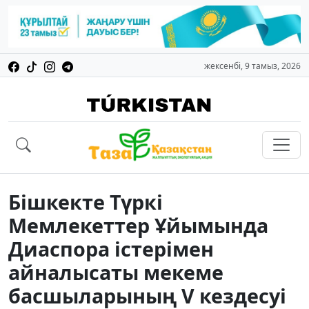
жексенбі, 9 тамыз, 2026
Бішкекте Түркі
Мемлекеттер Ұйымында
Диаспора істерімен
айналысаты мекеме
басшыларының V кездесуі