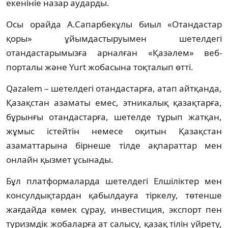
екенініе назар аударды.
Осы орайда А.Сапарбекұлы биыл «Отандастар
қоры» ұйымдастыруымен шетелдегі
отандастарымызға арналған «Қазәлем» веб-
порталы және Yurt жобасына тоқталып өтті.
Qazalem – шетелдегі отандастарға, атап айтқанда,
Қазақстан азаматы емес, этникалық қазақтарға,
бұрынғы отандастарға, шетелде тұрып жатқан,
жұмыс істейтін немесе оқитын Қазақстан
азаматтарына бірнеше тілде ақпараттар мен
онлайн қызмет ұсынады.
Бұл платформаларда шетелдегі Елшіліктер мен
консулдықтардан қабылдауға тіркелу, төтенше
жағдайда көмек сұрау, инвестиция, экспорт пен
туризмдік жобаларға ат салысу, қазақ тілін үйрету,