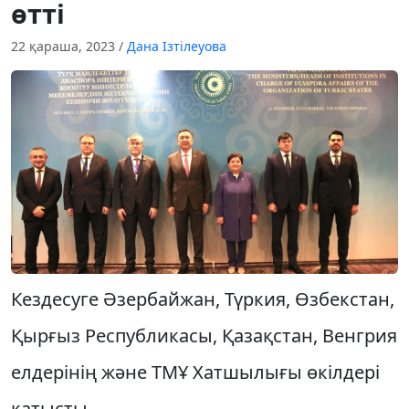
өтті
22 қараша, 2023
/
Дана Ізтілеуова
Кездесуге Әзербайжан, Түркия, Өзбекстан,
Қырғыз Республикасы, Қазақстан, Венгрия
елдерінің және ТМҰ Хатшылығы өкілдері
қатысты.