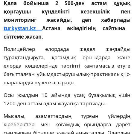
Қала бойынша 2 500-ден астам құқық
қорғаушы күнделікті кезекшілік пен
мониторинг жасайды, деп хабарлады
turkystan.kz
Астана әкімдігінің сайтына
сілтеме жасап.
Полицейлер елордада жедел жағдайды
тұрақтандыруға, қоғамдық орындарда және
елорда көшелерінде тәртіпті қамтамасыз етуге
бағытталған ұйымдастырушылық-практикалық іс-
шараларды жүзеге асырады.
Осы жылдың 10 айында ұсақ бұзақылық үшін
1200-ден астам адам жауапқа тартылды.
Мысалы, азаматтардың тұрғын үйлердің
кіреберістері мен қоғамдық орындарға дәрет
сындырған бірнеше жағдай анықталды. Олардың