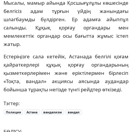
Мысалы, мамыр айында Қосшығұлұлы көшесінде
белгісіз адам тұрғын үйдің жанындағы
шлагбаумды бүлдірген. Ер адамға айыппұл
салынды. Құқық қорғау органдары мен
мемлекеттік органдар осы бағытта жұмыс істеп
жатыр.
Естеріңізге сала кетейік, Астанада белгілі қоғам
қайраткерлері құқық қорғау органдарының
қызметкерлерімен және еріктілермен бірлесіп
«Тоқта, вандал» акциясы аясында аудандар
бойынша тұрақты негізде түнгі рейдтер өткізеді.
Тэгтер:
Полиция
Астана
вандализм
вандал
БӨЛІСУ: