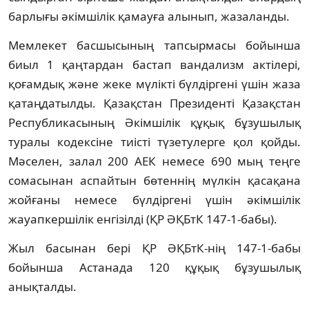
барлығы әкімшілік қамауға алынып, жазаланды.
Мемлекет басшысының тапсырмасы бойынша
биыл 1 қаңтардан бастап вандализм актілері,
қоғамдық және жеке мүлікті бүлдіргені үшін жаза
қатаңдатылды. Қазақстан Президенті Қазақстан
Республикасының Әкімшілік құқық бұзушылық
туралы кодексіне тиісті түзетулерге қол қойды.
Мәселен, залал 200 АЕК немесе 690 мың теңге
сомасынан аспайтын бөтеннің мүлкін қасақана
жойғаны немесе бүлдіргені үшін әкімшілік
жауапкершілік енгізілді (ҚР ӘҚБтК 147-1-бабы).
Жыл басынан бері ҚР ӘҚБтК-нің 147-1-бабы
бойынша Астанада 120 құқық бұзушылық
анықталды.