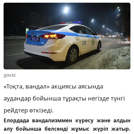
gov.kz
«Тоқта, вандал» акциясы аясында
аудандар бойынша тұрақты негізде түнгі
рейдтер өткізеді.
Елордада вандализммен күресу және алдын
алу бойынша белсенді жұмыс жүріп жатыр.