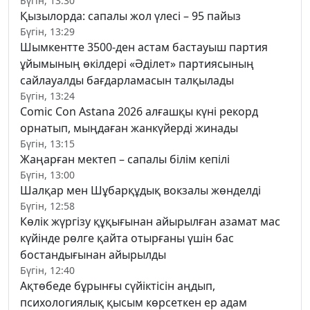
Бүгін, 13:30
Қызылорда: сапалы жол үлесі – 95 пайыз
Бүгін, 13:29
Шымкентте 3500-ден астам бастауыш партия
ұйымының өкілдері «Әділет» партиясының
сайлауалды бағдарламасын талқылады
Бүгін, 13:24
Comic Con Astana 2026 алғашқы күні рекорд
орнатып, мыңдаған жанкүйерді жинады
Бүгін, 13:15
Жаңарған мектеп – сапалы білім кепілі
Бүгін, 13:00
Шалқар мен Шұбарқұдық вокзалы жөнделді
Бүгін, 12:58
Көлік жүргізу құқығынан айырылған азамат мас
күйінде рөлге қайта отырғаны үшін бас
бостандығынан айырылды
Бүгін, 12:40
Ақтөбеде бұрынғы сүйіктісін аңдып,
психологиялық қысым көрсеткен ер адам