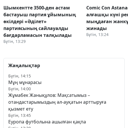
Шымкентте 3500-ден астам
Comic Con Astana
бастауыш партия ұйымының
алғашқы күні ре
өкілдері «Әділет»
мыңдаған жанкү
партиясының сайлауалды
жинады
Бүгін, 13:24
бағдарламасын талқылады
Бүгін, 13:29
Жаңалықтар
Бүгін, 14:15
Мұң мұнарасы
Бүгін, 14:00
Жұмабек Жанықұлов: Мақсатымыз –
отандастарымыздың әл-ауқатын арттыруға
қызмет ету
Бүгін, 13:45
Еуропа футболына ашылған қақпа