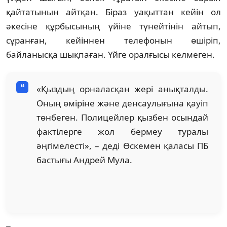
қайтатынын айтқан. Біраз уақыттан кейін ол
әкесіне құрбысының үйіне түнейтінін айтып,
сұранған, кейіннен телефонын өшіріп,
байланысқа шықпаған. Үйге оралғысы келмеген.
«Қыздың орналасқан жері анықталды.
Оның өміріне және денсаулығына қауіп
төнбеген. Полицейлер қызбен осындай
фактілерге жол бермеу туралы
әңгімелесті», – деді Өскемен қаласы ПБ
бастығы Андрей Мула.