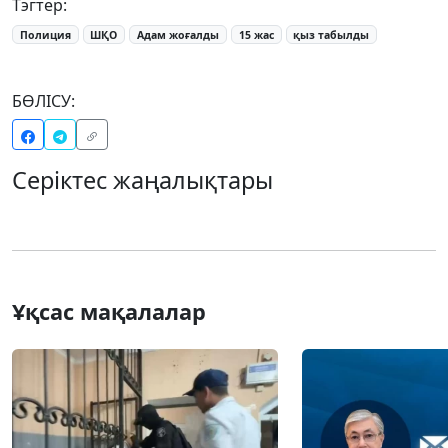
Тэгтер:
Полиция
ШҚО
Адам жоғалды
15 жас
қыз табылды
БӨЛІСУ:
Серіктес жаңалықтары
Ұқсас мақалалар