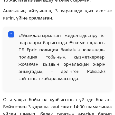
Анасының айтуынша, 3 қарашада қыз әкесіне
кетіп, үйіне оралмаған.
«Ұйымдастырылған жедел-іздестіру іс-
шаралары барысында Өскемен қаласы
ПБ Ертіс полиция бөлімінің ювеналды
полиция тобының қызметкерлері
жоғалған қыздың орналасқан жерін
анықтады», – делінген Polisia.kz
сайтының хабарламасында.
Осы уақыт бойы ол құрбысының үйінде болған.
Бойжеткен 3 қараша күні сағат 14:00 шамасында
үйден шығып, бөлек тұратын әкесіне барып