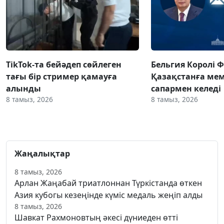
TikTok-та бейәдеп сөйлеген
Бельгия Королі 
тағы бір стример қамауға
Қазақстанға ме
алынды
сапармен келеді
8 тамыз, 2026
8 тамыз, 2026
Жаңалықтар
8 тамыз, 2026
Арлан Жаңабай триатлоннан Түркістанда өткен
Азия кубогы кезеңінде күміс медаль жеңіп алды
8 тамыз, 2026
Шавкат Рахмоновтың әкесі дүниеден өтті