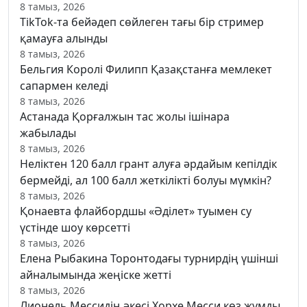
8 тамыз, 2026
TikTok-та бейәдеп сөйлеген тағы бір стример
қамауға алынды
8 тамыз, 2026
Бельгия Королі Филипп Қазақстанға мемлекет
сапармен келеді
8 тамыз, 2026
Астанада Қорғалжын тас жолы ішінара
жабылады
8 тамыз, 2026
Неліктен 120 балл грант алуға әрдайым кепілдік
бермейді, ал 100 балл жеткілікті болуы мүмкін?
8 тамыз, 2026
Қонаевта флайбордшы «Әділет» туымен су
үстінде шоу көрсетті
8 тамыз, 2026
Елена Рыбакина Торонтодағы турнирдің үшінші
айналымында жеңіске жетті
8 тамыз, 2026
Лионель Мессидің әкесі Хорхе Месси көз жұмды