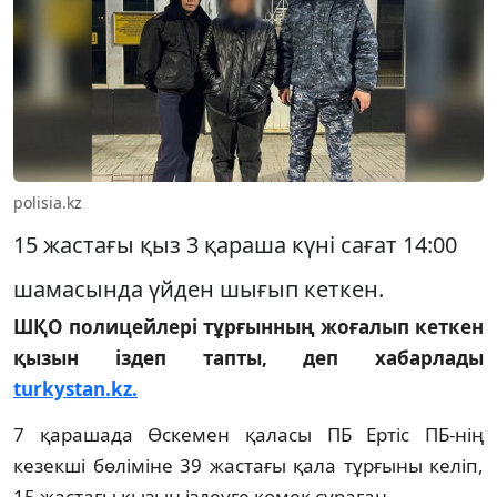
polisia.kz
15 жастағы қыз 3 қараша күні сағат 14:00
шамасында үйден шығып кеткен.
ШҚО полицейлері тұрғынның жоғалып кеткен
қызын іздеп тапты, деп хабарлады
turkystan.kz.
7 қарашада Өскемен қаласы ПБ Ертіс ПБ-нің
кезекші бөліміне 39 жастағы қала тұрғыны келіп,
15 жастағы қызын іздеуге көмек сұраған.