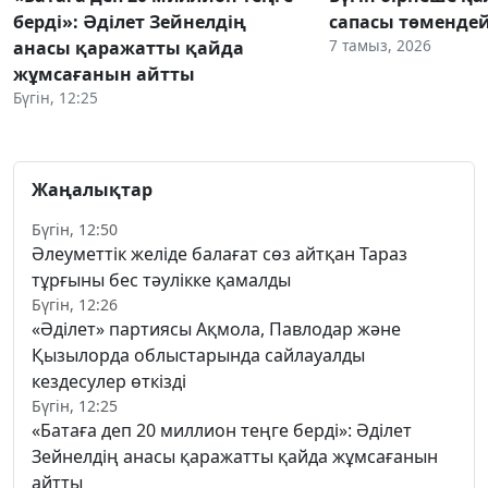
берді»: Әділет Зейнелдің
сапасы төмендей
7 тамыз, 2026
анасы қаражатты қайда
жұмсағанын айтты
Бүгін, 12:25
Жаңалықтар
Бүгін, 12:50
Әлеуметтік желіде балағат сөз айтқан Тараз
тұрғыны бес тәулікке қамалды
Бүгін, 12:26
«Әділет» партиясы Ақмола, Павлодар және
Қызылорда облыстарында сайлауалды
кездесулер өткізді
Бүгін, 12:25
«Батаға деп 20 миллион теңге берді»: Әділет
Зейнелдің анасы қаражатты қайда жұмсағанын
айтты