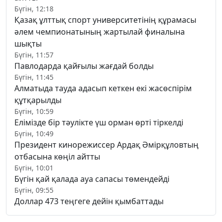
Бүгін, 12:18
Қазақ ұлттық спорт университетінің құрамасы
әлем чемпионатының жартылай финалына
шықты
Бүгін, 11:57
Павлодарда қайғылы жағдай болды
Бүгін, 11:45
Алматыда тауда адасып кеткен екі жасөспірім
құтқарылды
Бүгін, 10:59
Елімізде бір тәулікте үш орман өрті тіркелді
Бүгін, 10:49
Президент кинорежиссер Ардақ Әмірқұловтың
отбасына көңіл айтты
Бүгін, 10:01
Бүгін қай қалада ауа сапасы төмендейді
Бүгін, 09:55
Доллар 473 теңгеге дейін қымбаттады