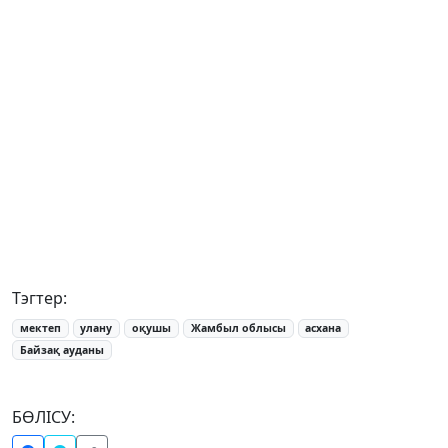
Тэгтер:
мектеп
улану
оқушы
Жамбыл облысы
асхана
Байзақ ауданы
БӨЛІСУ: