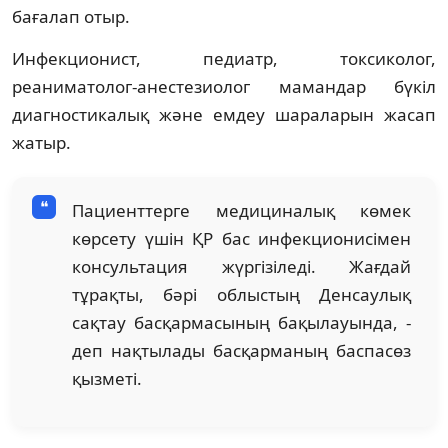
бағалап отыр.
Инфекционист, педиатр, токсиколог,
реаниматолог-анестезиолог мамандар бүкіл
диагностикалық және емдеу шараларын жасап
жатыр.
Пациенттерге медициналық көмек
көрсету үшін ҚР бас инфекционисімен
консультация жүргізіледі. Жағдай
тұрақты, бәрі облыстың Денсаулық
сақтау басқармасының бақылауында, -
деп нақтылады басқарманың баспасөз
қызметі.