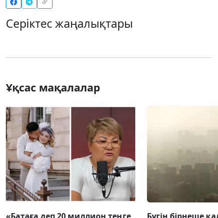
Серіктес жаңалықтары
Ұқсас мақалалар
«Батаға деп 20 миллион теңге
Бүгін бірнеше қа