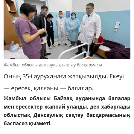
Жамбыл облысы денсаулық сақтау басқармасы
Оның 35-і ауруханаға жатқызылды. Екеуі
— ересек, қалғаны — балалар.
Жамбыл облысы Байзақ ауданында балалар
мен ересектер жаппай уланды, деп хабарлады
облыстық Денсаулық сақтау басқармасының
баспасөз қызметі.