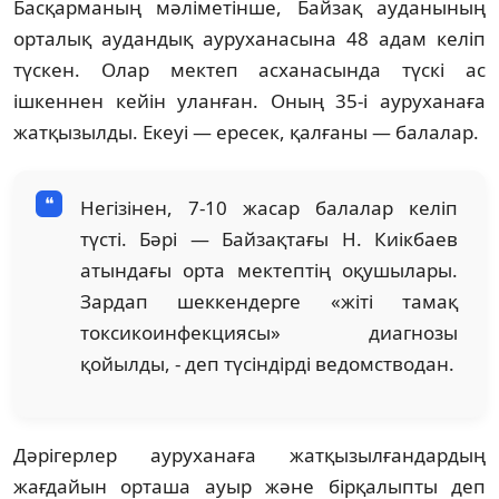
Басқарманың мәліметінше, Байзақ ауданының
орталық аудандық ауруханасына 48 адам келіп
түскен. Олар мектеп асханасында түскі ас
ішкеннен кейін уланған. Оның 35-і ауруханаға
жатқызылды. Екеуі — ересек, қалғаны — балалар.
Негізінен, 7-10 жасар балалар келіп
түсті. Бәрі — Байзақтағы Н. Киікбаев
атындағы орта мектептің оқушылары.
Зардап шеккендерге «жіті тамақ
токсикоинфекциясы» диагнозы
қойылды, - деп түсіндірді ведомстводан.
Дәрігерлер ауруханаға жатқызылғандардың
жағдайын орташа ауыр және бірқалыпты деп