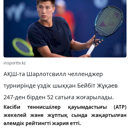
insporttv.kz
АҚШ-та Шарлотсвилл челленджер
турнирінде үздік шыққан Бейбіт Жұқаев
247-ден бірден 52 сатыға жоғарылады.
Кәсіби теннисшілер қауымдастығы (ATP)
жекелей және жұптық сында жаңартылған
әлемдік рейтингті жария етті.