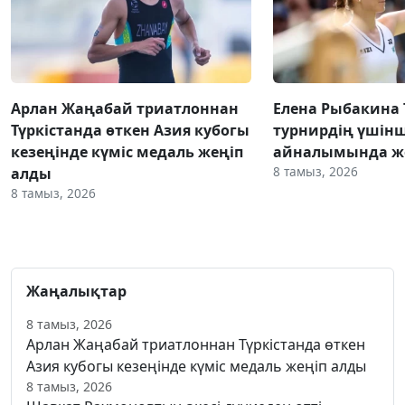
Арлан Жаңабай триатлоннан
Елена Рыбакина
Түркістанда өткен Азия кубогы
турнирдің үшінш
кезеңінде күміс медаль жеңіп
айналымында же
8 тамыз, 2026
алды
8 тамыз, 2026
Жаңалықтар
8 тамыз, 2026
Арлан Жаңабай триатлоннан Түркістанда өткен
Азия кубогы кезеңінде күміс медаль жеңіп алды
8 тамыз, 2026