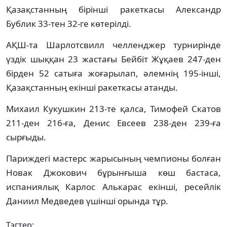
Қазақстанның бірінші ракеткасы Александр
Бублик 33-тен 32-ге көтерілді.
АҚШ-та Шарлотсвилл челленджер турнирінде
үздік шыққан 23 жастағы Бейбіт Жұқаев 247-ден
бірден 52 сатыға жоғарылап, әлемнің 195-інші,
Қазақстанның екінші ракеткасы атанды.
Михаил Кукушкин 213-те қалса, Тимофей Скатов
211-ден 216-ға, Денис Евсеев 238-ден 239-ға
сырғыды.
Париждегі мастерс жарысының чемпионы болған
Новак Джокович бұрынғыша көш бастаса,
испаниялық Карлос Алькарас екінші, ресейлік
Даниил Медведев үшінші орында тұр.
Тэгтер: