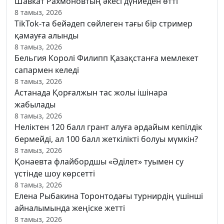
Шавкат Рахмоновтың әкесі дүниеден өтті
8 тамыз, 2026
TikTok-та бейәдеп сөйлеген тағы бір стример
қамауға алынды
8 тамыз, 2026
Бельгия Королі Филипп Қазақстанға мемлекет
сапармен келеді
8 тамыз, 2026
Астанада Қорғалжын тас жолы ішінара
жабылады
8 тамыз, 2026
Неліктен 120 балл грант алуға әрдайым кепілдік
бермейді, ал 100 балл жеткілікті болуы мүмкін?
8 тамыз, 2026
Қонаевта флайбордшы «Әділет» туымен су
үстінде шоу көрсетті
8 тамыз, 2026
Елена Рыбакина Торонтодағы турнирдің үшінші
айналымында жеңіске жетті
8 тамыз, 2026