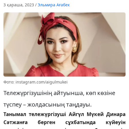
3 қараша, 2023
/
Эльмира Ағабек
Фото: instagram.com/aigulmukei
Тележүргізушінің айтуынша, көп көзіне
түспеу – жолдасының таңдауы.
Танымал тележүргізуші Айгүл Мүкей Динара
Сәтжанға берген сұхбатында күйеуін