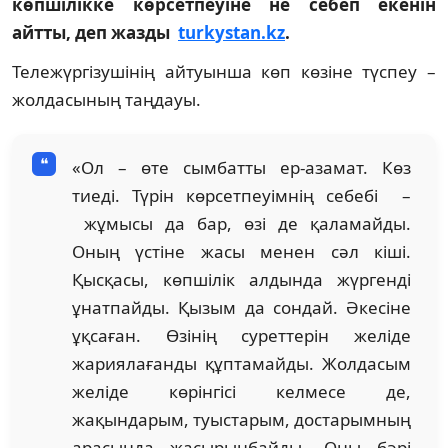
көпшілікке көрсетпеуіне не себеп екенін
айтты, деп жазды
turk
ystan.kz
.
Тележүргізушінің айтуынша көп көзіне түспеу –
жолдасының таңдауы.
«Ол – өте сымбатты ер-азамат. Көз
тиеді. Түрін көрсетпеуімнің себебі –
жұмысы да бар, өзі де қаламайды.
Оның үстіне жасы менен сәл кіші.
Қысқасы, көпшілік алдында жүргенді
ұнатпайды. Қызым да сондай. Әкесіне
ұқсаған. Өзінің суреттерін желіде
жариялағанды құптамайды. Жолдасым
желіде көрінгісі келмесе де,
жақындарым, туыстарым, достарымның
арасында жасырынбайды. Оны бәрі