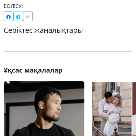
БӨЛІСУ:
Серіктес жаңалықтары
Ұқсас мақалалар