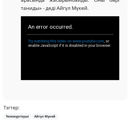
таниды» - деді Айгүл Мүкей.
Тэгтер:
Тележүргізуші
Айгүл Мүкей