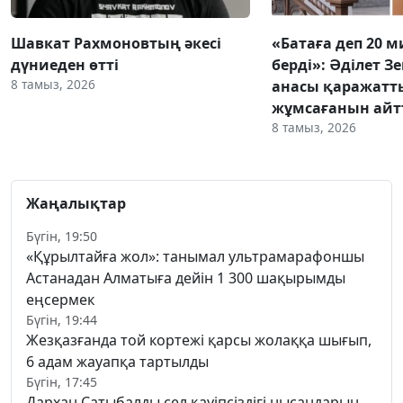
Шавкат Рахмоновтың әкесі
«Батаға деп 20 
дүниеден өтті
берді»: Әділет З
8 тамыз, 2026
анасы қаражатт
жұмсағанын ай
8 тамыз, 2026
Жаңалықтар
Бүгін, 19:50
«Құрылтайға жол»: танымал ультрамарафоншы
Астанадан Алматыға дейін 1 300 шақырымды
еңсермек
Бүгін, 19:44
Жезқазғанда той кортежі қарсы жолаққа шығып,
6 адам жауапқа тартылды
Бүгін, 17:45
Дархан Сатыбалды сел қауіпсіздігі нысандарын