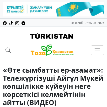
жексенбі, 9 тамыз, 2026
«Өте сымбатты ер-азамат»:
Тележүргізуші Айгүл Мүкей
көпшілікке күйеуін неге
көрсеткісі келмейтінін
айтты (ВИДЕО)