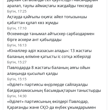
аралап, таулы аймақтағы жағдайды тексерді
Бүгін, 17:25
Ақтауда қайғылы оқиға: әйел тоғызыншы
қабаттан құлап көз жұмды
Бүгін, 17:10
Өскеменде танымал айтыскер сарбаздармен
бірге әскери ант қабылдады
Бүгін, 16:13
«Кінәлілер әділ жазасын алады»: 13 жастағы
баланың өліміне қатысты іс сотқа жіберілді
Бүгін, 15:27
Павлодарда 8 жастағы баланың аяғы ойын
алаңында қысылып қалды
Бүгін, 15:15
«Әділет» партиясы өңірлерде сайлауалды
бағдарламасының басымдықтарын таныстырды
Бүгін, 14:30
«Әділет» партиясының өкілдері Павлодар,
Қарағанды және СҚО-да еңбек ұжымдарымен