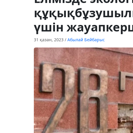
құқықбұзушыл
үшін жауапкерш
31 қазан, 2023
/
Абылай Бейбарыс