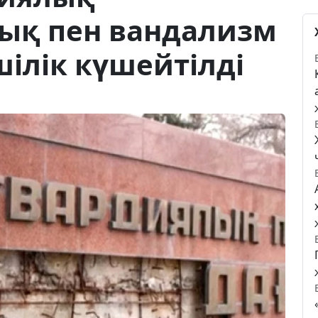
ық пен вандализм
ілік күшейтілді