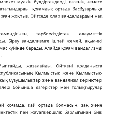
млекет мүлкін бүлдіргендерді, өзгенің немесе
ататындарды, қоғамдық ортада басбұзарлықа
ырған жоқпыз. Әйтседе олар вандалдардың нақ
ендігінен, тәрбиесіздіктен, әлеуметтік
ды. Біреу вандализмге ішпей жемей, ақыл-есі
п, мас күйінде барады. Алайда қоғам вандализмді
.
йыптайды, жазалайды. Өйткені қолданыста
еспубликасының Қылмыстық және Қылмыстық-
ұқық бұзушылықтар және вандализм көріністері
елері бойынша өзгерістер мен толықтырулар
й қоғамда, қай ортада болмасын, заң және
тілектестік пен жауапкершілік барлығынан биік