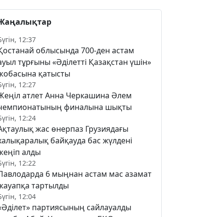
Жаңалықтар
Бүгін, 12:37
Қостанай облысында 700-ден астам
ауыл тұрғыны «Әділетті Қазақстан үшін»
жобасына қатысты
Бүгін, 12:27
Жеңіл атлет Анна Черкашина Әлем
чемпионатының финалына шықты
Бүгін, 12:24
Ақтаулық жас өнерпаз Грузиядағы
халықаралық байқауда бас жүлдені
жеңіп алды
Бүгін, 12:22
Павлодарда 6 мыңнан астам мас азамат
жауапқа тартылды
Бүгін, 12:04
«Әділет» партиясының сайлауалды