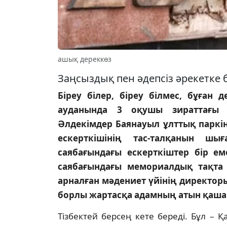
ашық дереккөз
Заңсыздық пен әдепсіз әрекетке
Біреу білер, біреу білмес, бұған 
ауданында 3 оқушы зираттағы 
Әлдекімдер Баянауыл ұлттық паркін
ескерткішінің тас-талқанын ш
саябағындағы ескерткіштер бір ем
саябағындағы мемориалдық тақта
арналған мәдениет үйінің директо
борлы жартасқа адамның атын қашап
Тізбектей берсең кете береді. Бұл – 