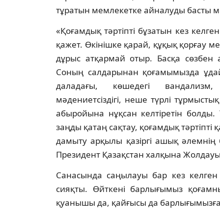
тұратын мемлекетке айналуды басты ма
«Қоғамдық тәртіпті бұзатын кез келг
қажет. Өкінішке қарай, құқық қорғау
дұрыс атқармай отыр. Басқа сөзбен а
Соның салдарынан қоғамымызда ұдай
даладағы, көшедегі вандализм, 
мәдениетсіздігі, неше түрлі тұрмыст
абыройына нұқсан келтіретін болды. 
заңды қатаң сақтау, қоғамдық тәртіпті қ
дамыту арқылы қазіргі ашық әлемнің 
Президент Қазақстан халқына Жолдауы
Санасында саңылауы бар кез келген
сияқты. Өйткені барлығымыз қоғамн
қуанышы да, қайғысы да барлығымызға