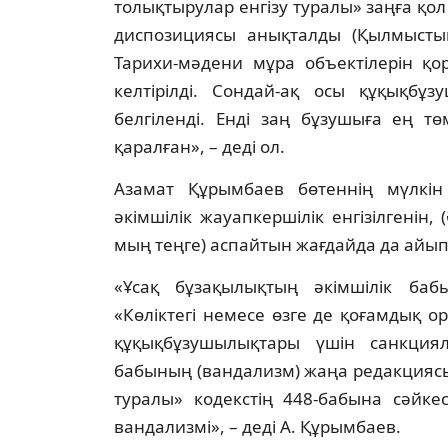
толықтырулар енгізу туралы» заңға қ
диспозициясы анықталды (Қылмыстық
Тарихи-мәдени мұра объектілерін қо
келтірілді. Сондай-ақ осы құқықбұ
белгіленді. Енді заң бұзушыға ең т
қаралған», – деді ол.
Азамат Құрымбаев бөтеннің мүлкін
әкімшілік жауапкершілік енгізілгенін, 
мың теңге) аспайтын жағдайда да айы
«Ұсақ бұзақылықтың әкімшілік баб
«Көліктегі немесе өзге де қоғамдық о
құқықбұзушылықтары үшін санкциял
бабының (вандализм) жаңа редакциясы
туралы» кодекстің 448-бабына сәйке
вандализмі», – деді А. Құрымбаев.