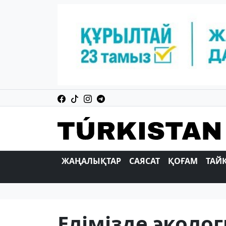
ЖАҢАЛЫҚТАР
САЯСАТ
ҚОҒАМ
ТАЙ
Елімізде эколо