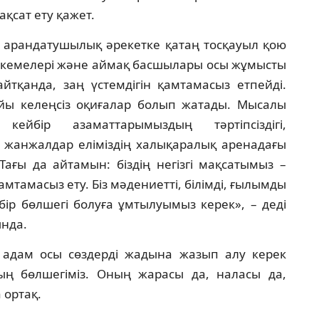
қсат ету қажет.
ен арандатушылық әрекетке қатаң тосқауыл қою
 мекемелері және аймақ басшылары осы жұмысты
йтқанда, заң үстемдігін қамтамасыз етпейді.
ы келеңсіз оқиғалар болып жатады. Мысалы
кейбір азаматтарымыздың тәртіпсіздігі,
ық жанжалдар еліміздің халықаралық аренадағы
Тағы да айтамын: біздің негізгі мақсатымыз –
амтамасыз ету. Біз мәдениетті, білімді, ғылымды
бір бөлшегі болуға ұмтылуымыз керек», – деді
нда.
 адам осы сөздерді жадына жазып алу керек
ың бөлшегіміз. Оның жарасы да, наласы да,
 ортақ.