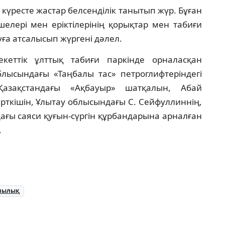
 күресте жастар белсенділік танытып жүр. Бұған
елері мен еріктілерінің қорықтар мен табиғи
уға атсалысып жүргені дәлел.
кеттік ұлттық табиғи паркінде орналасқан
ысындағы «Таңбалы тас» петроглифтеріндегі
Қазақстандағы «Ақбауыр» шатқалын, Абай
рткішін, Ұлытау облысындағы С. Сейфуллиннің,
ғы саяси қуғын-сүргін құрбандарына арналған
.
шылық