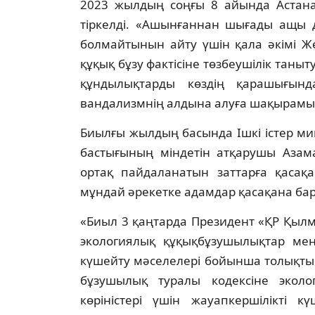
2023 жылдың соңғы 8 айында Астанад
тіркелді. «Ашынғаннан шығады ащы д
болмайтынын айту үшін қала әкімі Ж
құқық бұзу фактісіне төзбеушілік тан
құндылықтарды көздің қарашығында
вандализмнің алдына алуға шақырамын!
Биылғы жылдың басында Ішкі істер мин
бастығының міндетін атқарушы Азама
ортақ пайдаланатын заттарға қасақа
мұндай әрекетке адамдар қасақана ба
«Биыл 3 қаңтарда Президент «ҚР Қылм
экологиялық құқықбұзушылықтар мен 
күшейту мәселелері бойынша толықтыр
бұзушылық туралы кодексіне экол
көріністері үшін жауапкершілікті 