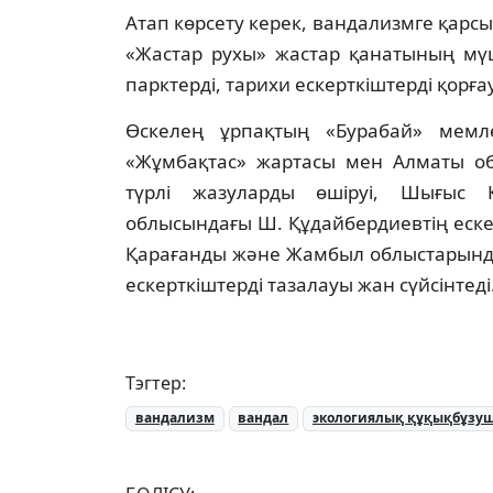
Атап көрсету керек, вандализмге қарсы
«Жастар рухы» жастар қанатының мүш
парктерді, тарихи ескерткіштерді қорға
Өскелең ұрпақтың «Бурабай» мемле
«Жұмбақтас» жартасы мен Алматы обл
түрлі жазуларды өшіруі, Шығыс 
облысындағы Ш. Құдайбердиевтің еске
Қарағанды және Жамбыл облыстарында
ескерткіштерді тазалауы жан сүйсінтеді
Тэгтер:
вандализм
вандал
экологиялық құқықбұзу