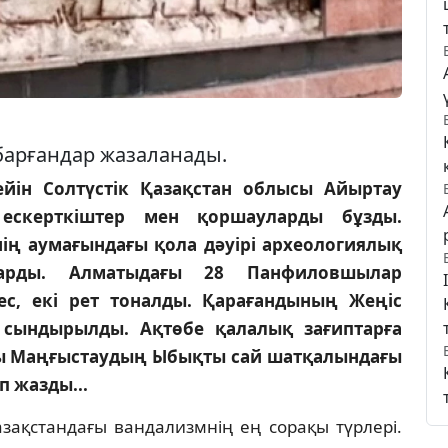
 барғандар жазаланады.
дейін Солтүстік Қазақстан облысы Айыртау
ескерткіштер мен қоршауларды бұзды.
ің аумағындағы қола дәуірі археологиялық
ығарды. Алматыдағы 28 Панфиловшылар
ес, екі рет тоналды. Қарағандының Жеңіс
 сындырылды. Ақтөбе қалалық зағиптарға
ры Маңғыстаудың Ыбықты сай шатқалындағы
 жазды...
Қазақстандағы вандализмнің ең сорақы түрлері.