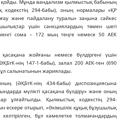
ол қойды. Мұнда вандализм қылмыстық бабының
 кодекстің 294-бабы), оның нормалары «ҚР
рғау және пайдалану туралы» заңына сәйкес
зушылықтар үшін санкциялардың төмен шегі
өменгі сома – 172 мың теңге немесе 50 АЕК
 қасақана жойғаны немесе бүлдіргені үшін
(ӘҚБтК-нің 147-1-бабы), залал 200 АЕК-тен (690
пұл салынатынын жариялады.
ының (ӘҚБтК-нің 434-бабы) диспозициясына
рындарда мүлікті қасақана бүлдіру» және оның
ар ұлғайтылды. Қылмыстық кодекстің 294-
н ескере отырып, «Әкімшілік құқық бұзушылық
с келтірілген, бұл кәмелетке толмағандардың