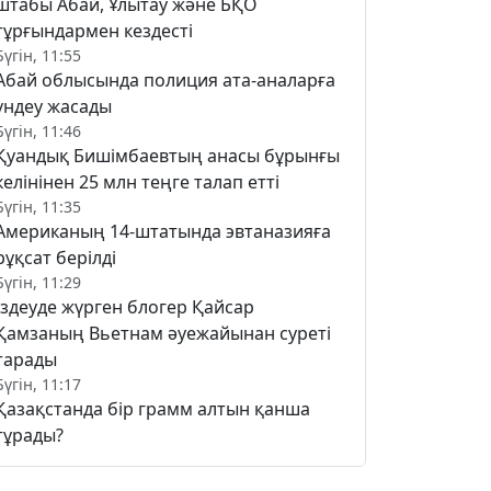
штабы Абай, Ұлытау және БҚО
тұрғындармен кездесті
Бүгін, 11:55
Абай облысында полиция ата-аналарға
үндеу жасады
Бүгін, 11:46
Қуандық Бишімбаевтың анасы бұрынғы
келінінен 25 млн теңге талап етті
Бүгін, 11:35
Американың 14-штатында эвтаназияға
рұқсат берілді
Бүгін, 11:29
Іздеуде жүрген блогер Қайсар
Қамзаның Вьетнам әуежайынан суреті
тарады
Бүгін, 11:17
Қазақстанда бір грамм алтын қанша
тұрады?