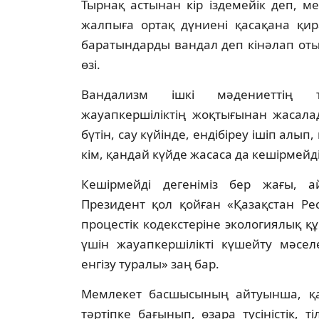
Тырнақ астынан кір іздемейік деп, ме
жалпыға ортақ дүниені қасақана қир
баратындарды вандал деп кінәлап от
өзі.
Вандализм ішкі мәдениеттің төм
жауапкершіліктің жоқтығынан жасала
бүтін, сау күйінде, ендібіреу ішіп алы
кім, қандай күйде жасаса да кешірмейді
Кешірмейді дегеніміз бер жағы, а
Президент қол қойған «Қазақстан Р
процестік кодекстеріне экологиялық қ
үшін жауапкершілікті күшейту мәсел
енгізу туралы» заң бар.
Мемлекет басшысының айтуынша, қа
тәртіпке бағынып, өзара түсіністік, 