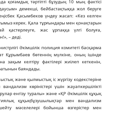
а қоғамдық тәртіпті бұзудың 10 мың фактісі
аусым» демекші, бейбастақтыққа жол беруге
еңісбек Қасымбеков үндеу жасап: «Кез келген
ытуымыз керек. Қала тұрғындары мен қонақтарын
й қастерлеуге, жас ұрпаққа үлгі болуға,
», – деді.
истрлігі Әкімшілік полиция комитеті басқарма
т Құрымбаев бөтеннің мүлкіне, оның ішінде
на зақым келтіру фактілері жиілеп кеткенін,
ратынын баяндады.
ыстық және қылмыстық іс жүргізу кодекстеріне
вандализм көріністері үшін жауапкершілікті
улар енгізу туралы» және «ҚР Әкімшілік құқық
огиялық құқықбұзушылықтар мен вандализм
күшейту мәселелері бойынша өзгерістер мен