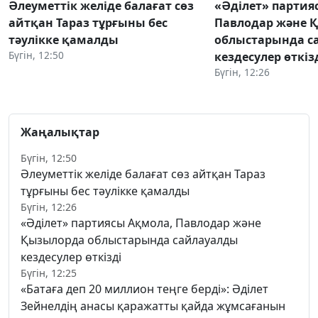
Әлеуметтік желіде балағат сөз
«Әділет» партия
айтқан Тараз тұрғыны бес
Павлодар және 
тәулікке қамалды
облыстарында с
Бүгін, 12:50
кездесулер өткіз
Бүгін, 12:26
Жаңалықтар
Бүгін, 12:50
Әлеуметтік желіде балағат сөз айтқан Тараз
тұрғыны бес тәулікке қамалды
Бүгін, 12:26
«Әділет» партиясы Ақмола, Павлодар және
Қызылорда облыстарында сайлауалды
кездесулер өткізді
Бүгін, 12:25
«Батаға деп 20 миллион теңге берді»: Әділет
Зейнелдің анасы қаражатты қайда жұмсағанын