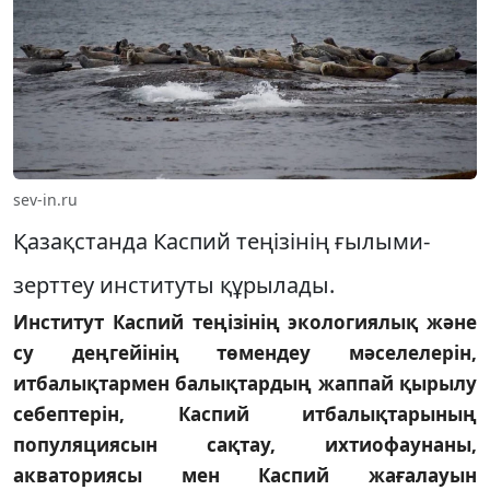
sev-in.ru
Қазақстанда Каспий теңізінің ғылыми-
зерттеу институты құрылады.
Институт Каспий теңізінің экологиялық және
су деңгейінің төмендеу мәселелерін,
итбалықтармен балықтардың жаппай қырылу
себептерін, Каспий итбалықтарының
популяциясын сақтау, ихтиофаунаны,
акваториясы мен Каспий жағалауын