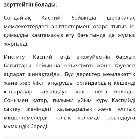
зерттейтін болады.
Сондай-ақ Каспий бойынша шекаралас
мемлекеттердегі әріптестермен өзара тығыз іс-
қимылды қамтамасыз ету бағытында да жұмыс
жүргізеді.
Институт Каспий теңізі экожүйесінің барлық
бағыттары бойынша объективті және тәуелсіз
ақпарат жинақтайды. Бұл деректер мемлекеттік
және жергілікті атқарушы органдардың кешенді
іс-шаралар қабылдауы үшін негіз болады.
Сонымен қатар, ғылыми ұйым құру Каспийді
сақтау жөніндегі халықаралық және ұлттық
міндеттемелерді толық көлемде орындауға
мүмкіндік береді.