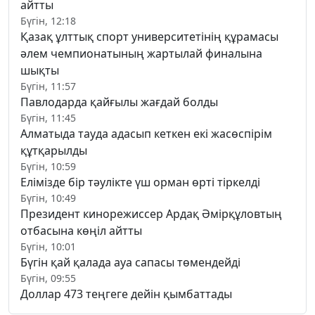
айтты
Бүгін, 12:18
Қазақ ұлттық спорт университетінің құрамасы
әлем чемпионатының жартылай финалына
шықты
Бүгін, 11:57
Павлодарда қайғылы жағдай болды
Бүгін, 11:45
Алматыда тауда адасып кеткен екі жасөспірім
құтқарылды
Бүгін, 10:59
Елімізде бір тәулікте үш орман өрті тіркелді
Бүгін, 10:49
Президент кинорежиссер Ардақ Әмірқұловтың
отбасына көңіл айтты
Бүгін, 10:01
Бүгін қай қалада ауа сапасы төмендейді
Бүгін, 09:55
Доллар 473 теңгеге дейін қымбаттады