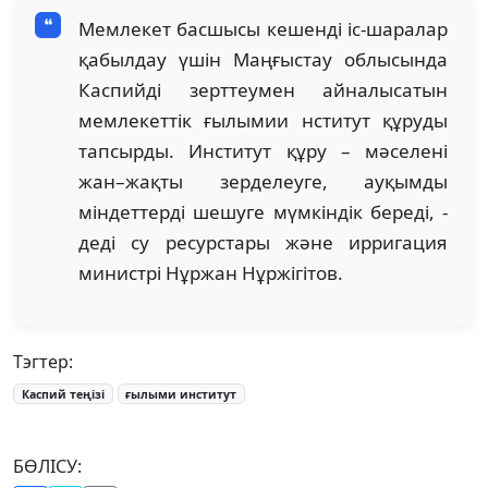
Мемлекет басшысы кешенді іс-шаралар
қабылдау үшін Маңғыстау облысында
Каспийді зерттеумен айналысатын
мемлекеттік ғылымии нститут құруды
тапсырды. Институт құру – мәселені
жан–жақты зерделеуге, ауқымды
міндеттерді шешуге мүмкіндік береді, -
деді су ресурстары және ирригация
министрі Нұржан Нұржігітов.
Тэгтер:
Каспий теңізі
ғылыми институт
БӨЛІСУ: