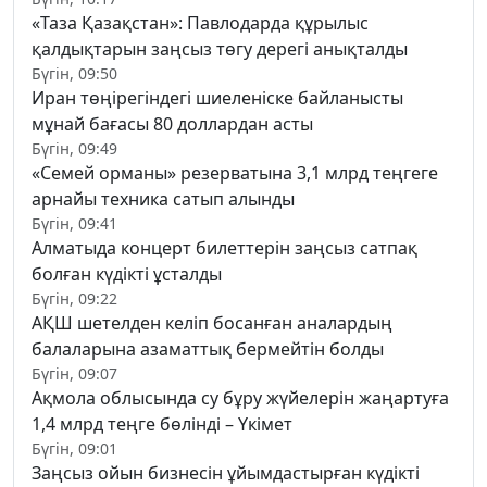
«Таза Қазақстан»: Павлодарда құрылыс
қалдықтарын заңсыз төгу дерегі анықталды
Бүгін, 09:50
Иран төңірегіндегі шиеленіске байланысты
мұнай бағасы 80 доллардан асты
Бүгін, 09:49
«Семей орманы» резерватына 3,1 млрд теңгеге
арнайы техника сатып алынды
Бүгін, 09:41
Алматыда концерт билеттерін заңсыз сатпақ
болған күдікті ұсталды
Бүгін, 09:22
АҚШ шетелден келіп босанған аналардың
балаларына азаматтық бермейтін болды
Бүгін, 09:07
Ақмола облысында су бұру жүйелерін жаңартуға
1,4 млрд теңге бөлінді – Үкімет
Бүгін, 09:01
Заңсыз ойын бизнесін ұйымдастырған күдікті