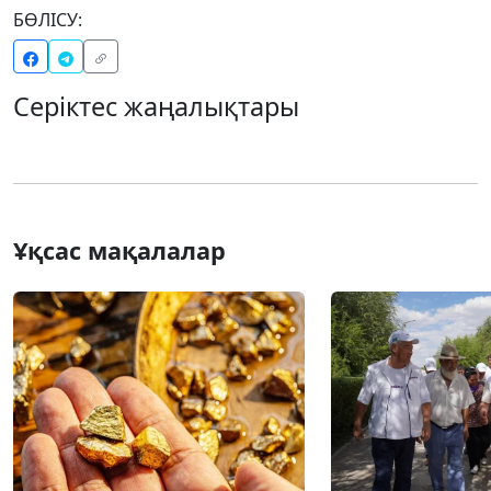
БӨЛІСУ:
Серіктес жаңалықтары
Ұқсас мақалалар