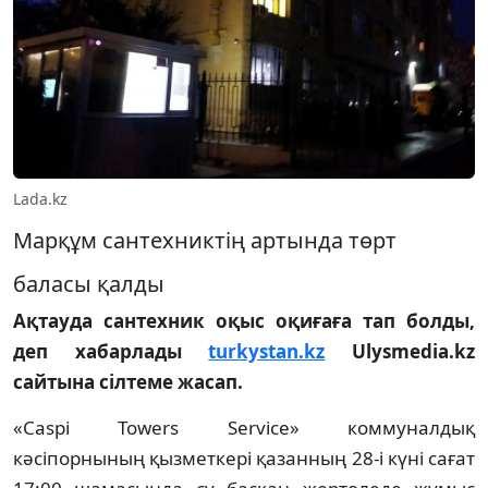
Lada.kz
Марқұм сантехниктің артында төрт
баласы қалды
Ақтауда сантехник оқыс оқиғаға тап болды,
деп хабарлады
turkystan.kz
Ulysmedia.kz
сайтына сілтеме жасап.
«Caspi Towers Service» коммуналдық
кәсіпорнының қызметкері қазанның 28-і күні сағат