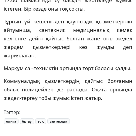
17:00 шамасында су басқан жертөледе жұмыс
істеген. Бір кезде оны тоқ соқты.
Тұрғын үй кешеніндегі қауіпсіздік қызметкерінің
айтуынша, сантехник медициналық көмек
келгенге дейін қайтыс болған және оны жедел
жәрдем қызметкерлері көз жұмды деп
жариялаған.
Марқұм сантехниктің артында төрт баласы қалды.
Коммуналдық қызметкердің қайтыс болғанын
облыс полицейлері де растады. Оқиға орнында
жедел-тергеу тобы жұмыс істеп жатыр.
Тэгтер:
оқиға
Ақтау
тоқ
сантехник