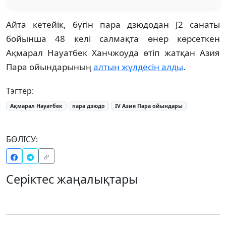
Айта кетейік, бүгін пара дзюдодан J2 cанаты
бойынша 48 келі салмақта өнер көрсеткен
Ақмарал Науатбек Ханчжоуда өтіп жатқан Азия
Пара ойындарының
алтын жүлдесін алды
.
Тэгтер:
Ақмарал Науатбек
пара дзюдо
IV Азия Пара ойындары
БӨЛІСУ:
Серіктес жаңалықтары