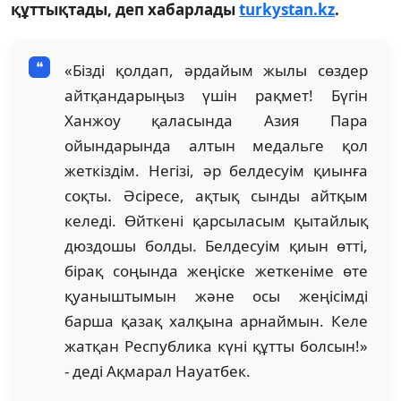
құттықтады, деп хабарлады
turkystan.kz
.
«Бізді қолдап, әрдайым жылы сөздер
айтқандарыңыз үшін рақмет! Бүгін
Ханжоу қаласында Азия Пара
ойындарында алтын медальге қол
жеткіздім. Негізі, әр белдесуім қиынға
соқты. Әсіресе, ақтық сынды айтқым
келеді. Өйткені қарсыласым қытайлық
дюздошы болды. Белдесуім қиын өтті,
бірақ соңында жеңіске жеткеніме өте
қуаныштымын және осы жеңісімді
барша қазақ халқына арнаймын. Келе
жатқан Республика күні құтты болсын!»
- деді Ақмарал Науатбек.