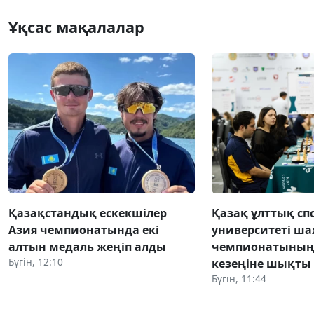
Ұқсас мақалалар
Қазақстандық ескекшілер
Қазақ ұлттық сп
Азия чемпионатында екі
университеті ша
алтын медаль жеңіп алды
чемпионатының
Бүгін, 12:10
кезеңіне шықты
Бүгін, 11:44