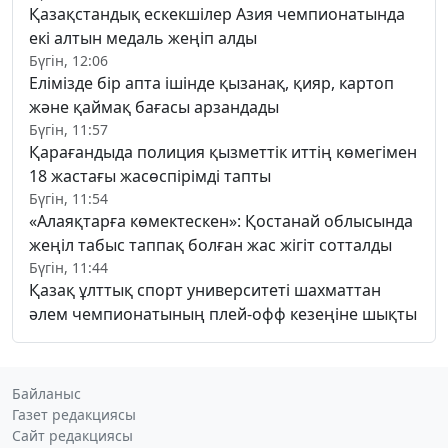
Қазақстандық ескекшілер Азия чемпионатында
екі алтын медаль жеңіп алды
Бүгін, 12:06
Елімізде бір апта ішінде қызанақ, қияр, картоп
және қаймақ бағасы арзандады
Бүгін, 11:57
Қарағандыда полиция қызметтік иттің көмегімен
18 жастағы жасөспірімді тапты
Бүгін, 11:54
«Алаяқтарға көмектескен»: Қостанай облысында
жеңіл табыс таппақ болған жас жігіт сотталды
Бүгін, 11:44
Қазақ ұлттық спорт университеті шахматтан
әлем чемпионатының плей-офф кезеңіне шықты
Байланыс
Газет редакциясы
Сайт редакциясы