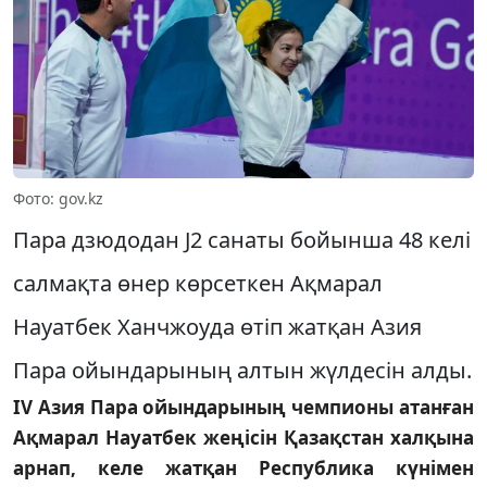
Фото: gov.kz
Пара дзюдодан J2 cанаты бойынша 48 келі
салмақта өнер көрсеткен Ақмарал
Науатбек Ханчжоуда өтіп жатқан Азия
Пара ойындарының алтын жүлдесін алды.
IV Азия Пара ойындарының чемпионы атанған
Ақмарал Науатбек жеңісін Қазақстан халқына
арнап, келе жатқан Республика күнімен