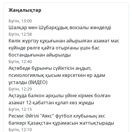
Жаңалықтар
Бүгін, 13:00
Шалқар мен Шұбарқұдық вокзалы жөнделді
Бүгін, 12:58
Көлік жүргізу құқығынан айырылған азамат мас
күйінде рөлге қайта отырғаны үшін бас
бостандығынан айырылды
Бүгін, 12:40
Ақтөбеде бұрынғы сүйіктісін аңдып,
психологиялық қысым көрсеткен ер адам
ұсталды (ВИДЕО)
Бүгін, 12:29
Ақтауда балкон арқылы үйіне кірмек болған
азамат 12-қабаттан құлап көз жұмды
Бүгін, 12:15
Ресми: Әйгілі "Аякс" футбол клубының экс
бапкері Қазақстан құрамасын жаттықтырады
Бүгін, 12:10