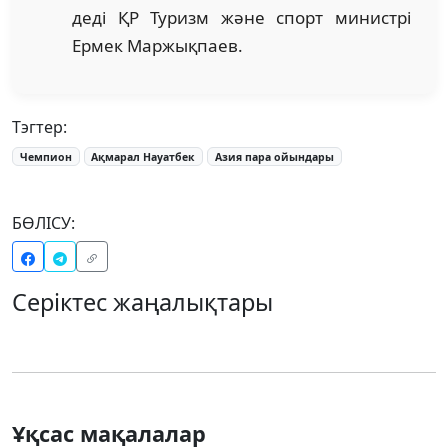
деді ҚР Туризм және спорт министрі
Ермек Маржықпаев.
Тэгтер:
Чемпион
Ақмарал Науатбек
Азия пара ойындары
БӨЛІСУ:
Серіктес жаңалықтары
Ұқсас мақалалар