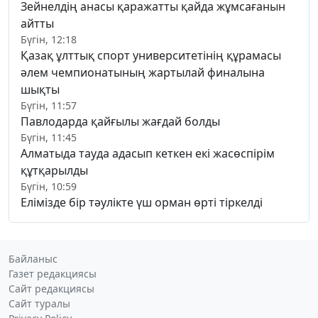
Зейнелдің анасы қаражатты қайда жұмсағанын
айтты
Бүгін, 12:18
Қазақ ұлттық спорт университетінің құрамасы
әлем чемпионатының жартылай финалына
шықты
Бүгін, 11:57
Павлодарда қайғылы жағдай болды
Бүгін, 11:45
Алматыда тауда адасып кеткен екі жасөспірім
құтқарылды
Бүгін, 10:59
Елімізде бір тәулікте үш орман өрті тіркелді
Байланыс
Газет редакциясы
Сайт редакциясы
Сайт туралы