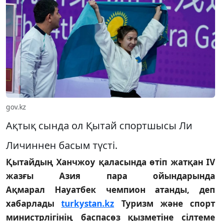
gov.kz
Ақтық сында ол Қытай спортшысы Ли
Личиннен басым түсті.
Қытайдың Ханчжоу қаласында өтіп жатқан ІV
жазғы Азия пара ойындарында
Ақмарал Науатбек чемпион атанды, деп
хабарлады
turkystan.kz
Туризм және спорт
министрлігінің баспасөз қызметіне сілтеме