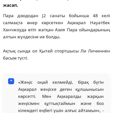
жасап.
Пара дзюдодан J2 cанаты бойынша 48 келі
салмақта өнер көрсеткен Ақмарал Науатбек
Ханчжоуда өтіп жатқан Азия Пара ойындарының
алтын жүлдесіне ие болды.
Ақтық сында ол Қытай спортшысы Ли Личиннен
басым түсті.
«Жеңіс оңай келмейді, бірақ бүгін
Ақмарал жеңіске деген құлшынысын
көрсетті. Мен Ақмаралды жарқын
жеңісімен құттықтаймын және боз
кілемдегі еңбегі үшін алғыс айтамын», -