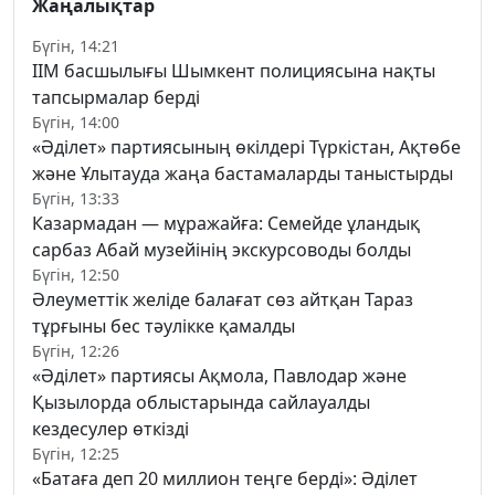
Жаңалықтар
Бүгін, 14:21
ІІМ басшылығы Шымкент полициясына нақты
тапсырмалар берді
Бүгін, 14:00
«Әділет» партиясының өкілдері Түркістан, Ақтөбе
және Ұлытауда жаңа бастамаларды таныстырды
Бүгін, 13:33
Казармадан — мұражайға: Семейде ұландық
сарбаз Абай музейінің экскурсоводы болды
Бүгін, 12:50
Әлеуметтік желіде балағат сөз айтқан Тараз
тұрғыны бес тәулікке қамалды
Бүгін, 12:26
«Әділет» партиясы Ақмола, Павлодар және
Қызылорда облыстарында сайлауалды
кездесулер өткізді
Бүгін, 12:25
«Батаға деп 20 миллион теңге берді»: Әділет