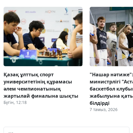
Қазақ ұлттық спорт
"Нашар нәтиже":
университетінің құрамасы
министрлігі "Аст
әлем чемпионатының
баскетбол клуб
жартылай финалына шықты
жабылуына қаты
Бүгін, 12:18
білдірді
7 тамыз, 2026