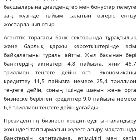
басшыларына дивидендтер мен бонустар төлеуге
заң жүзінде тыйым салатын өзгеріс енгізу
жоспарланып отыр.
Агенттік төрағасы банк секторында тұрақтылық
және барлық қаржы көрсеткіштерінде өсім
байқалатыны туралы айтты. Жыл басынан бері
банктердің активтері 4,8 пайызға, яғни 46,7
триллион теңгеге дейін өсті. Экономиканы
кредиттеу 11,5 пайызға немесе 25,4 триллион
теңгеге дейін, соның ішінде шағын және орта
бизнеске берілген кредиттер 9,0 пайызға немесе
6,6 триллион теңгеге дейін ұлғайды.
Президенттің бизнесті кредиттеуді ынталандыру
жөніндегі тапсырмасын жүзеге асыру мақсатында
банктердің капиталына, өтімділігі мен кепіл