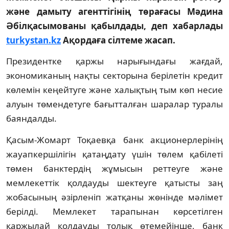
және дамыту агенттігінің төрағасы Мәдина
Әбілқасымованы қабылдады, деп хабарлады
turkystan.kz
Ақордаға сілтеме жасап.
Президентке қаржы нарығындағы жағдай,
экономиканың нақты секторына берілетін кредит
көлемін кеңейтуге және халықтың тым көп несие
алуын төмендетуге бағытталған шаралар туралы
баяндалды.
Қасым-Жомарт Тоқаевқа банк акционерлерінің
жауапкершілігін қатаңдату үшін төлем қабілеті
төмен банктердің жұмысын реттеуге және
мемлекеттік қолдауды шектеуге қатысты заң
жобасының әзірленіп жатқаны жөнінде мәлімет
берілді. Мемлекет тарапынан көрсетілген
қаржылай қолдауды толық өтемейінше, банк