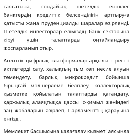
саясатына, сондай-ақ шетелдік еншілес
банктердің кредиттік белсенділігін арттыруға
қатысты жаңа пруденциалды шаралар әзірленді.
Шетелдік инвесторлар еліміздің банк секторына
кіруі үшін талаптарды оңтайландыру
жоспарланып отыр.
Агенттік цифрлық платформалар арқылы стрессті
активтерді сату, халықтың тым көп несие алуын
төмендету, барлық микрокредит бойынша
бірыңғай мөлшерлеме белгілеу, коллекторлық
қызметке қойылатын талаптарды қатаңдату,
қаржылық алаяқтыққа қарсы іс-қимыл жөніндегі
заң жобаларын әзірлеп, Парламенттің қарауына
енгізді.
Мемлекет басшысына қадағалау қызметі аясында