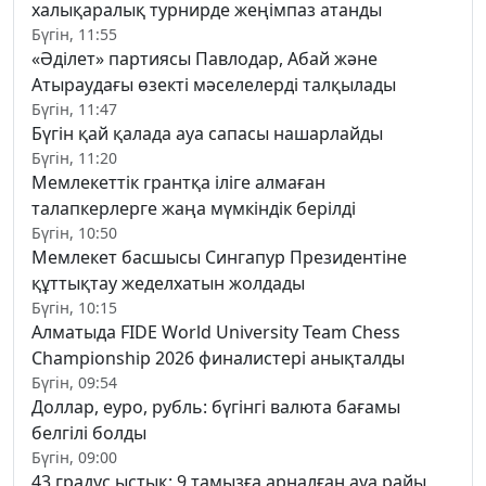
халықаралық турнирде жеңімпаз атанды
Бүгін, 11:55
«Әділет» партиясы Павлодар, Абай және
Атыраудағы өзекті мәселелерді талқылады
Бүгін, 11:47
Бүгін қай қалада ауа сапасы нашарлайды
Бүгін, 11:20
Мемлекеттік грантқа іліге алмаған
талапкерлерге жаңа мүмкіндік берілді
Бүгін, 10:50
Мемлекет басшысы Сингапур Президентіне
құттықтау жеделхатын жолдады
Бүгін, 10:15
Алматыда FIDE World University Team Chess
Championship 2026 финалистері анықталды
Бүгін, 09:54
Доллар, еуро, рубль: бүгінгі валюта бағамы
белгілі болды
Бүгін, 09:00
43 градус ыстық: 9 тамызға арналған ауа райы