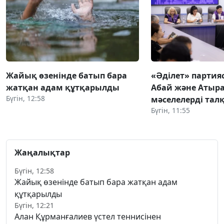
Жайық өзенінде батып бара
«Әділет» партия
жатқан адам құтқарылды
Абай және Атыра
Бүгін, 12:58
мәселелерді та
Бүгін, 11:55
Жаңалықтар
Бүгін, 12:58
Жайық өзенінде батып бара жатқан адам
құтқарылды
Бүгін, 12:21
Алан Құрманғалиев үстел теннисінен