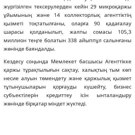
жүргізілген тексерулерден кейін 29 микроқаржы
ұйымының және 14 коллекторлық агенттіктің
қызметі тоқтатылғаны, оларға 90 қадағалау
шарасы қолданылып, жалпы сомасы 105,3
миллион теңге болатын 338 айыппұл салынғаны
жөнінде баяндалды.
Кездесу соңында Мемлекет басшысы Агенттікке
қаржы тұрақтылығын сақтау, халықтың тым көп
несие алуын төмендету және қаржылық қызмет
тұтынушыларын қорғауды күшейту, бизнес
субъектілерін кредиттеу ісін ынталандыру
жөнінде бірқатар міндет жүктеді.