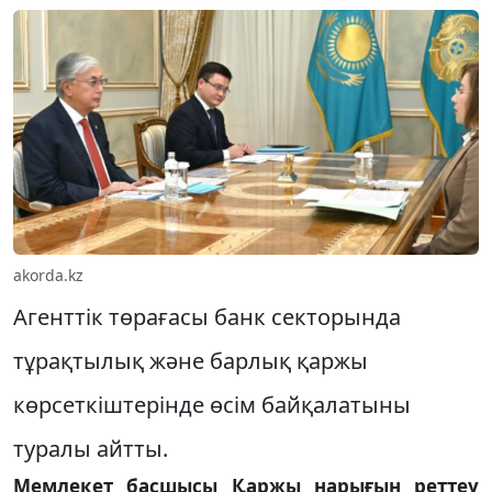
akorda.kz
Агенттік төрағасы банк секторында
тұрақтылық және барлық қаржы
көрсеткіштерінде өсім байқалатыны
туралы айтты.
Мемлекет басшысы Қаржы нарығын реттеу