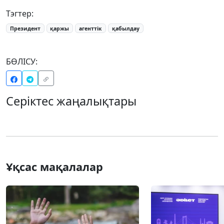
Тэгтер:
Президент
қаржы
агенттік
қабылдау
БӨЛІСУ:
Серіктес жаңалықтары
Ұқсас мақалалар