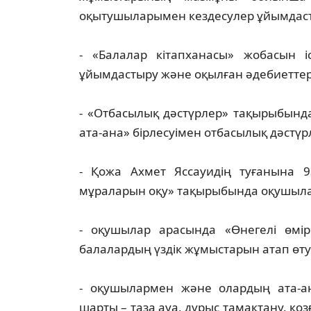
оқытушыларымен кездесулер ұйымдасты
- «Балалар кітапханасы» жобасын 
ұйымдастыру және оқылған әдебиеттер
- «Отбасылық дәстүрлер» тақырыбында
ата-ана» бірлесуімен отбасылық дәстүрл
- Қожа Ахмет Яссауидің туғанына 
мұраларын оқу» тақырыбында оқушыла
- оқушылар арасында «Өнегелі өмір
балалардың үздік жұмыстарын атап өту
- оқушылармен және олардың ата-ан
шарты – таза ауа, дұрыс тамақтану, қоз