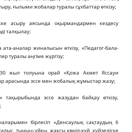
ру, ғылыми жобалар туралы сұхбаттар өткізу;
іске асыру аясында оқырмандармен кездесу
ді талқылау;
 ата-аналар жиналысын өткізу, «Педагог-бала-
ер туралы әңгіме жүргізу;
930 жыл толуына орай «Қожа Ахмет Яссауи
р арасында эссе мен жобалық жұмыстар жазу;
» тақырыбында эссе жазудан байқау өткізу,
;
аларымен бірлесіп «Денсаулық сақтаудың 6
ғалыс, тыныш ұйқы, жақсы көңіл-күй, күйзеліске