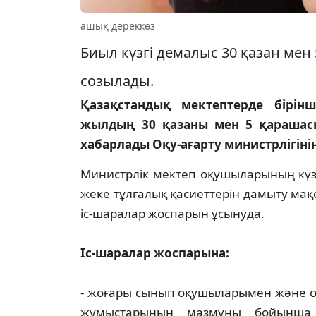
ашық дереккөз
Биыл күзгі демалыс 30 қазан мен
созылады.
Қазақстандық мектептерде бірінш
жылдың 30 қазаны мен 5 қарашасы
хабарлады Оқу-ағарту министрлігіні
Министрлік мектеп оқушыларының күзг
жеке тұлғалық қасиеттерін дамыту мақ
іс-шаралар жоспарын ұсынуда.
Іс-шаралар жоспарына:
- жоғары сынып оқушыларымен және о
жұмыстарының мазмұны бойынша 