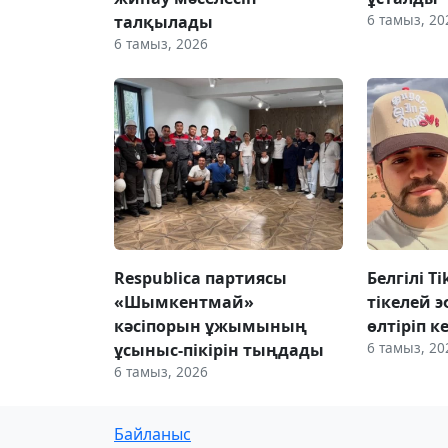
6 тамыз, 20
талқылады
6 тамыз, 2026
Respublica партиясы
Белгілі T
«Шымкентмай»
тікелей э
кәсіпорын ұжымының
өлтіріп к
6 тамыз, 20
ұсыныс-пікірін тыңдады
6 тамыз, 2026
Байланыс