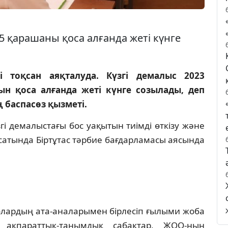
 5 қарашаны қоса алғанда жеті күнге
і тоқсан аяқталуда. Күзгі демалыс 2023
н қоса алғанда жеті күнге созылады, деп
ң баспасөз қызметі.
і демалыстағы бос уақытын тиімді өткізу және
сатында Біртұтас тәрбие бағдарламасы аясында
лардың ата-аналарымен бірлесіп ғылыми жоба
ақпараттық-танымдық сабақтар, ЖОО-ның