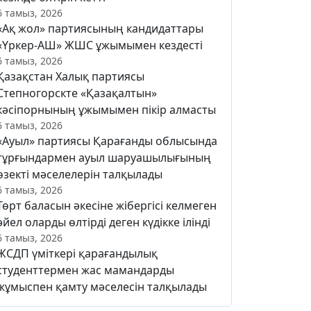
6 тамыз, 2026
«Ақ жол» партиясының кандидаттары
«Үркер-АШ» ЖШС ұжымымен кездесті
6 тамыз, 2026
Қазақстан Халық партиясы
Степногорскте «Қазақалтын»
кәсіпорнының ұжымымен пікір алмасты
6 тамыз, 2026
«Ауыл» партиясы Қарағанды облысында
тұрғындармен ауыл шаруашылығының
өзекті мәселелерін талқылады
6 тамыз, 2026
Төрт баласын әкесіне жібергісі келмеген
әйел оларды өлтірді деген күдікке ілінді
6 тамыз, 2026
ЖСДП үміткері қарағандылық
студенттермен жас мамандарды
жұмыспен қамту мәселесін талқылады