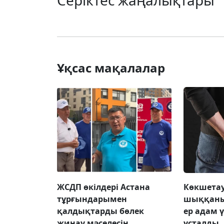
Ұқсас мақалалар
ЖСДП өкілдері Астана
Көкшетау
тұрғындарымен
шыққаны
қалдықтарды бөлек
ер адам 
жинау мәселесін
ұсталды