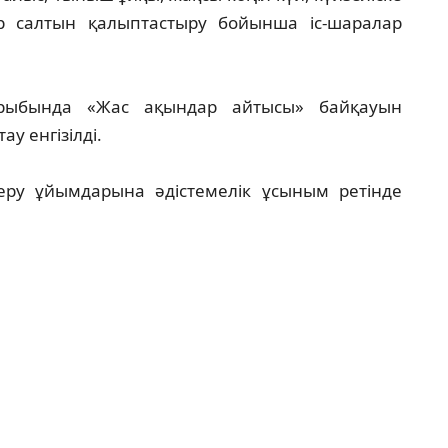
р салтын қалыптастыру бойынша іс-шаралар
қырыбында «Жас ақындар айтысы» байқауын
у енгізілді.
 беру ұйымдарына әдістемелік ұсыным ретінде