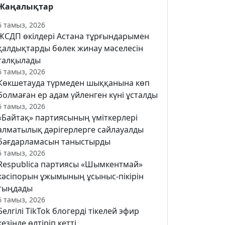
Жаңалықтар
6 тамыз, 2026
ЖСДП өкілдері Астана тұрғындарымен
қалдықтарды бөлек жинау мәселесін
талқылады
6 тамыз, 2026
Көкшетауда түрмеден шыққанына көп
болмаған ер адам үйленген күні ұсталды
6 тамыз, 2026
«Байтақ» партиясының үміткерлері
алматылық дәрігерлерге сайлауалды
бағдарламасын таныстырды
6 тамыз, 2026
Respublica партиясы «Шымкентмай»
кәсіпорын ұжымының ұсыныс-пікірін
тыңдады
6 тамыз, 2026
Белгілі TikTok блогерді тікелей эфир
кезінде өлтіріп кетті