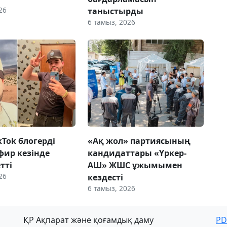
26
таныстырды
6 тамыз, 2026
ikTok блогерді
«Ақ жол» партиясының
фир кезінде
кандидаттары «Үркер-
етті
АШ» ЖШС ұжымымен
26
кездесті
6 тамыз, 2026
ҚР Ақпарат және қоғамдық даму
PD