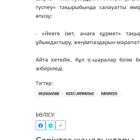
түспеу» тақырыбында салауатты өмі
өткізу;
- «Әкеге ізет, анаға құрмет» та
ұйымдастыру, жеңімпаздарын марапатта
Айта кетейік, бұл іс-шаралар білім
жіберіледі.
Тэгтер:
оқушылар
күзгі демалыс
каникул
БӨЛІСУ:
Серіктес жаңалықтары