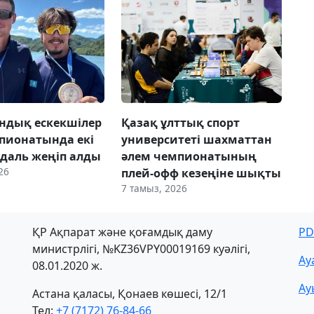
ндық ескекшілер
Қазақ ұлттық спорт
пионатында екі
университеті шахматтан
даль жеңіп алды
әлем чемпионатының
26
плей-офф кезеңіне шықты
7 тамыз, 2026
ҚР Ақпарат және қоғамдық даму
PD
министрлігі, №KZ36VPY00019169 куәлігі,
Ау
08.01.2020 ж.
Ау
Астана қаласы, Қонаев көшесі, 12/1
Тел:
+7 (7172) 76-84-66