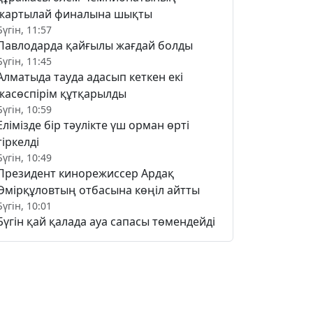
жартылай финалына шықты
Бүгін, 11:57
Павлодарда қайғылы жағдай болды
Бүгін, 11:45
Алматыда тауда адасып кеткен екі
жасөспірім құтқарылды
Бүгін, 10:59
Елімізде бір тәулікте үш орман өрті
тіркелді
Бүгін, 10:49
Президент кинорежиссер Ардақ
Әмірқұловтың отбасына көңіл айтты
Бүгін, 10:01
Бүгін қай қалада ауа сапасы төмендейді