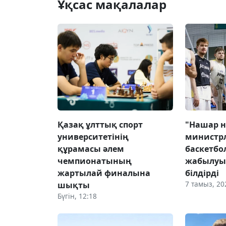
Ұқсас мақалалар
Қазақ ұлттық спорт
"Нашар н
университетінің
министрл
құрамасы әлем
баскетбо
чемпионатының
жабылуын
жартылай финалына
білдірді
7 тамыз, 20
шықты
Бүгін, 12:18