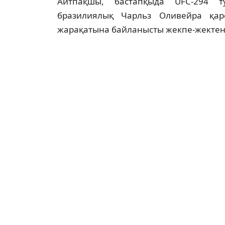
Айтпақшы, бастапқыда UFC-294 ту
бразилиялық Чарльз Оливейра қар
жарақатына байланысты жекпе-жектен 