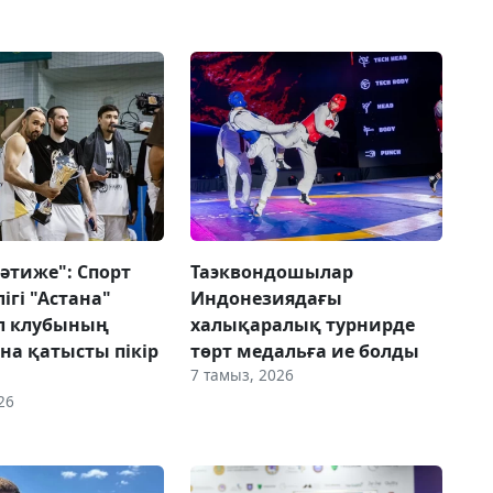
әтиже": Спорт
Таэквондошылар
ігі "Астана"
Индонезиядағы
л клубының
халықаралық турнирде
а қатысты пікір
төрт медальға ие болды
7 тамыз, 2026
26