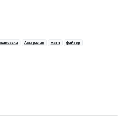
лкановски
Австралия
матч
файтер