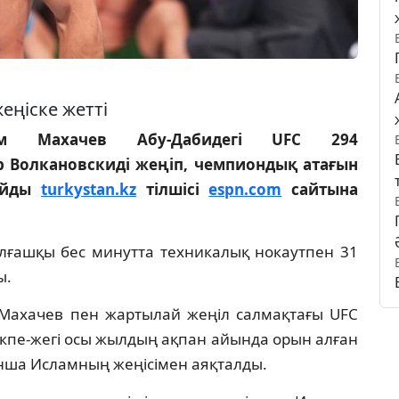
еңіске жетті
ам Махачев Абу-Дабидегі UFC 294
р Волкановскиді жеңіп, чемпиондық атағын
лайды
turkystan.kz
тілшісі
espn.com
сайтына
алғашқы бес минутта техникалық нокаутпен 31
ы.
 Махачев пен жартылай жеңіл салмақтағы UFC
кпе-жегі осы жылдың ақпан айында орын алған
ынша Исламның жеңісімен аяқталды.