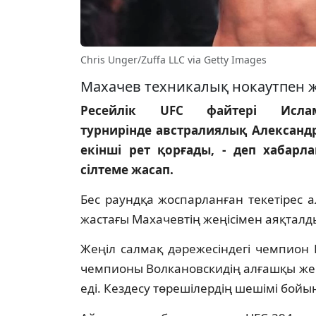
Chris Unger/Zuffa LLC via Getty Images
Махачев техникалық нокаутпен ж
Ресейлік UFC файтері Исл
турнирінде австралиялық Александ
екінші рет қорғады, - деп хабар
сілтеме жасап.
Бес раундқа жоспарланған текетірес 
жастағы Махачевтің жеңісімен аяқталд
Жеңіл салмақ дәрежесіндегі чемпион
чемпионы Волкановскидің алғашқы же
еді. Кездесу төрешілердің шешімі бой