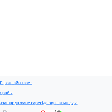
F | онлайн газет
а райы
ызашарда және сәресіде оқылатын дұға