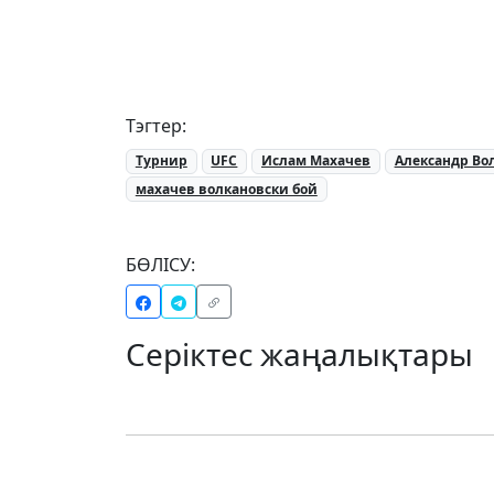
Тэгтер:
Турнир
UFC
Ислам Махачев
Александр Во
махачев волкановски бой
БӨЛІСУ:
Серіктес жаңалықтары