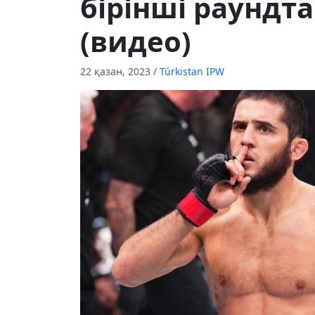
бірінші раундта
(видео)
22 қазан, 2023
/
Túrkіstan IPW