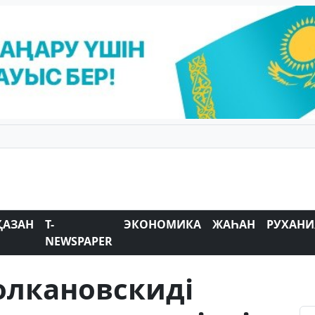
ҚАЗАН
T-
ЭКОНОМИКА
ЖАҺАН
РУХАНИ
NEWSPAPER
олкановскиді