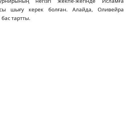
рнирының негізгі жекпе-жегінде Исламға
сы шығу керек болған. Алайда, Оливейра
бас тартты.