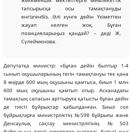
жекеменшік мектептерге мемлекеттік
тапсырысқа осы тамақтануды
енгізгенбіз. Әлі күнге дейін Үкіметтен
жауап келген жоқ. Бұған
позицияларыңыз қандай? – деді Ж.
Сүлейменова.
Депутатқа министр: «Бұған дейін былтыр 1-4
сынып оқушыларының тегін тамақтануы тек қана
8 өңірде 600 мың оқушыны қамтыса, биыл 1 млн
600 мың оқушыны қамтып отыр. Асханадағы
тамақтың сапасын арттыруға қатысты бұған дейін
де тиісті бұйрықтар қабылданған. Биыл сол
бұйрықтарға министрліктің №598 бұйрығы және
Денсаулық сақтау министрлігінің №503
бұйрығына тиісті өзгерістер енгізілді. Бүгінгі күні