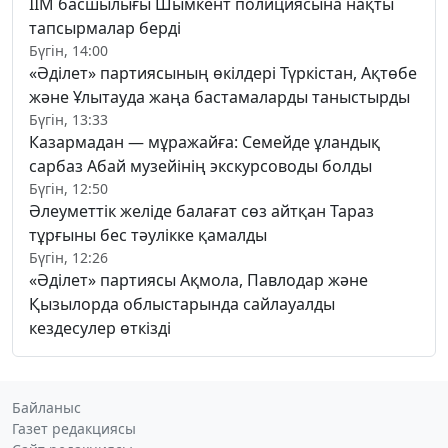
ІІМ басшылығы Шымкент полициясына нақты
тапсырмалар берді
Бүгін, 14:00
«Әділет» партиясының өкілдері Түркістан, Ақтөбе
және Ұлытауда жаңа бастамаларды таныстырды
Бүгін, 13:33
Казармадан — мұражайға: Семейде ұландық
сарбаз Абай музейінің экскурсоводы болды
Бүгін, 12:50
Әлеуметтік желіде балағат сөз айтқан Тараз
тұрғыны бес тәулікке қамалды
Бүгін, 12:26
«Әділет» партиясы Ақмола, Павлодар және
Қызылорда облыстарында сайлауалды
кездесулер өткізді
Байланыс
Газет редакциясы