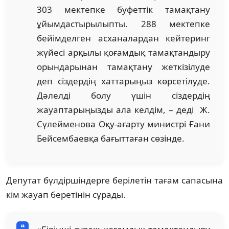
303 мектепке буфеттік тамақтану
ұйымдастырылыпты. 288 мектепке
бейімделген асханалардан кейтеринг
жүйесі арқылы қоғамдық тамақтандыру
орындарынан тамақтану жеткізілуде
деп сіздердің хаттарыңыз көрсетілуде.
Дәлелді болу үшін сіздердің
жауаптарыңызды ала келдім, – деді Ж.
Сүлейменова Оқу-ағарту министрі Ғани
Бейсембаевқа бағыттаған сөзінде.
Депутат бүлдіршіндерге берілетін тағам сапасына
кім жауап беретінін сұрады.