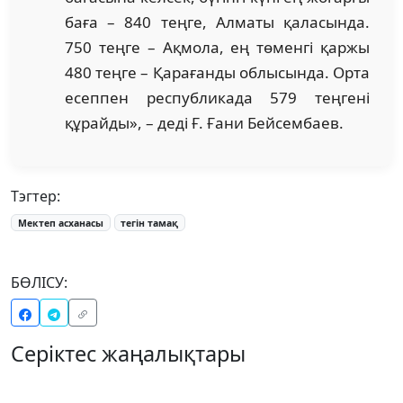
баға – 840 теңге, Алматы қаласында.
750 теңге – Ақмола, ең төменгі қаржы
480 теңге – Қарағанды облысында. Орта
есеппен республикада 579 теңгені
құрайды», – деді Ғ. Ғани Бейсембаев.
Тэгтер:
Мектеп асханасы
тегін тамақ
БӨЛІСУ:
Серіктес жаңалықтары