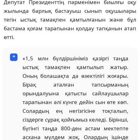
Депутат Президенттің пәрменімен биылғы оқу
жылында барлық бастауыш сынып оқушылары
тегін ыстық тамақпен қамтылғанын және бұл
бастама қоғам тарапынан қолдау тапқанын атап
өтті.
«1,5 млн бүлдіршініміз қазіргі таңда
ыстық тамақпен қамтылып жатыр.
Оның болашақта да өзектілігі жоғары.
Бірақ аталған тапсырманың
орындалуына қатысты сайлаушылар
тарапынан әлі күнге дейін сын өте көп.
Солардың ең негізгісіне тоқталып,
сіздерге сұрақ қойғымыз келеді. Бірінші,
бүгінгі таңда 800-ден астам мектепте
асхана мүлдем жоқ. Олардың ішінде