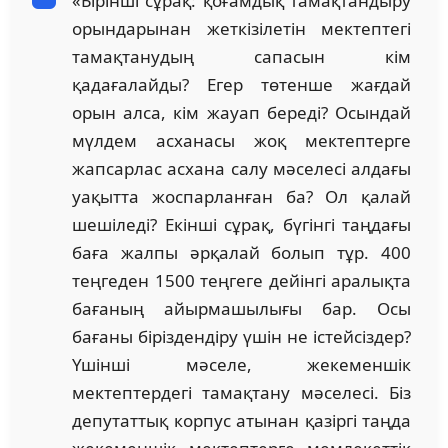
«Бірінші сұрақ: қоғамдық тамақтандыру
орындарынан жеткізілетін мектептегі
тамақтанудың сапасын кім
қадағалайды? Егер төтенше жағдай
орын алса, кім жауап береді? Осындай
мүлдем асханасы жоқ мектептерге
жапсарлас асхана салу мәселесі алдағы
уақытта жоспарланған ба? Ол қалай
шешіледі? Екінші сұрақ, бүгінгі таңдағы
баға жалпы әрқалай болып тұр. 400
теңгеден 1500 теңгеге дейінгі аралықта
бағаның айырмашылығы бар. Осы
бағаны біріздендіру үшін не істейсіздер?
Үшінші мәселе, жекеменшік
мектептердегі тамақтану мәселесі. Біз
депутаттық корпус атынан қазіргі таңда