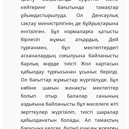
кейтеринг бағытында тамақтар
ұйымдастырылуда. Ол Денсаулық
сақтау министрлігінің де бұйрықтарына
енгізілген. Бұл нормаларға қатысты
бірлесіп жұмыс атқардық. Дей
тұрғанмен, бұл мектептердегі
асханалардың соғылуына байланысты
барлық өңірде тиісті Жол картасын
қабылдау тұрғысынан ұсыныс берілді.
Ол бағыттар жұмыстар жүргізілуде. Бұл
көбіне шағын жинақты мектептер
болып отыр. Балалар санының
аздығына байланысты бұл мәселеге жіті
зерттеулер жүргізіліп, тиісті шаралар
қабылданатын болады. Ал тамақтың
бағасына келсек, бүгінгі күні ең жоғарғы