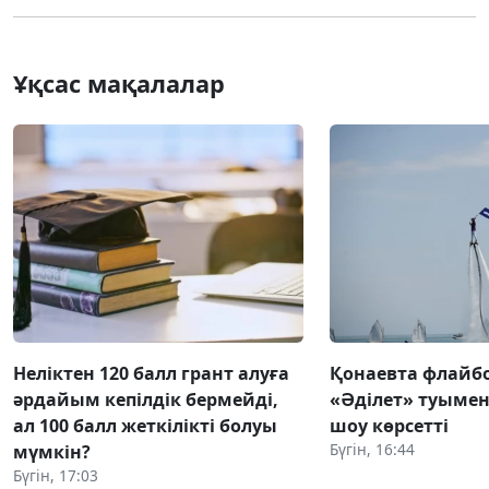
Ұқсас мақалалар
Неліктен 120 балл грант алуға
Қонаевта флай
әрдайым кепілдік бермейді,
«Әділет» туымен 
ал 100 балл жеткілікті болуы
шоу көрсетті
Бүгін, 16:44
мүмкін?
Бүгін, 17:03