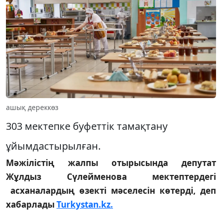
ашық дереккөз
303 мектепке буфеттік тамақтану
ұйымдастырылған.
Мәжілістің жалпы отырысында депутат
Жұлдыз Сүлейменова мектептердегі
асханалардың өзекті мәселесін көтерді, деп
хабарлады
Turkystan.kz.