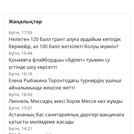
Жаңалықтар
Бүгін, 17:03
Неліктен 120 балл грант алуға әрдайым кепілдік
бермейді, ал 100 балл жеткілікті болуы мүмкін?
Бүгін, 16:44
Қонаевта флайбордшы «Әділет» туымен су
үстінде шоу көрсетті
Бүгін, 16:16
Елена Рыбакина Торонтодағы турнирдің үшінші
айналымында жеңіске жетті
Бүгін, 16:03
Лионель Мессидің әкесі Хорхе Месси көз жұмды
Бүгін, 15:01
Астананың бас санитариялық дәрігері вакцинаға
қатысты мәлімдеме жасады
Бүгін, 14:21