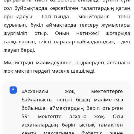
сол бұйрықтарда көрсетілген талаптардың қатаң
орындалуы бағытында мониторинг тобы
құрылып, бүкіл аймақтарда тексеру жұмыстары
жүргізіліп отыр. Оның нәтижесі жоғарыда
талқыланып, тиісті шаралар қабылданады», – деп
жауап берді.
Министрдің мәлімдеуінше, өңірлердегі асханасы
жоқ мектептердегі мәселе шешіледі.
«Асханасы жоқ мектептерге
байланысты негізгі біздің мәліметіміз
бойынша, аймақтардың беріп отырған
591 мектепте асхана жоқ. Осы
асханалардың бәрін ыстық тамақпен
қамту мақсатында буфеттік және