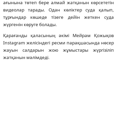
ағынына төтеп бере алмай жатқанын көрсететін
видеолар тарады. Одан көліктер суда қалып,
тұрғындар көшеде тізеге дейін жеткен суда
жүргенін көруге болады.
Қарағанды ​​қаласының әкімі Мейрам Қожықов
Instagram желісіндегі ресми парақшасында нөсер
жауын салдарын жою жұмыстары жүргізіліп
жатқанын мәлімдеді.