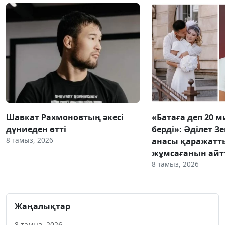
Шавкат Рахмоновтың әкесі
«Батаға деп 20 
дүниеден өтті
берді»: Әділет З
8 тамыз, 2026
анасы қаражатт
жұмсағанын ай
8 тамыз, 2026
Жаңалықтар
8 тамыз, 2026