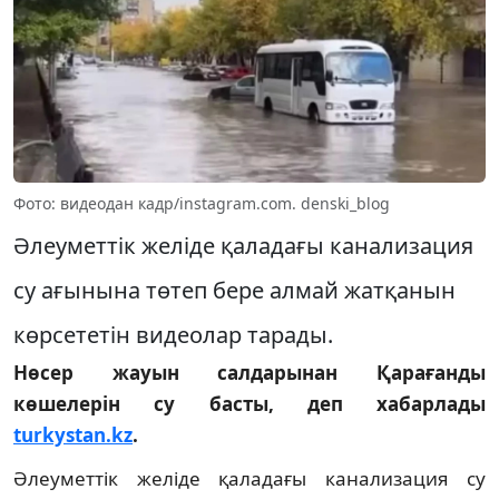
Фото: видеодан кадр/instagram.com. denski_blog
Әлеуметтік желіде қаладағы канализация
су ағынына төтеп бере алмай жатқанын
көрсететін видеолар тарады.
Нөсер жауын салдарынан Қарағанды
көшелерін су басты, деп хабарлады
turkystan.kz
.
Әлеуметтік желіде қаладағы канализация су