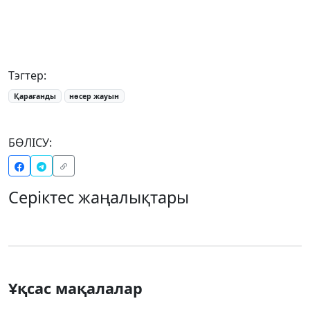
Тэгтер:
Қарағанды
нөсер жауын
БӨЛІСУ:
Серіктес жаңалықтары
Ұқсас мақалалар