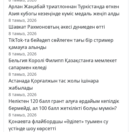
Арлан Жаңабай триатлоннан Түркістанда өткен
Азия кубогы кезеңінде күміс медаль жеңіп алды
8 тамыз, 2026
Шавкат Рахмоновтың әкесі дүниеден өтті
8 тамыз, 2026
TikTok-та бейәдеп сөйлеген тағы бір стример
қамауға алынды
8 тамыз, 2026
Бельгия Королі Филипп Қазақстанға мемлекет
сапармен келеді
8 тамыз, 2026
Астанада Қорғалжын тас жолы ішінара
жабылады
8 тамыз, 2026
Неліктен 120 балл грант алуға әрдайым кепілдік
бермейді, ал 100 балл жеткілікті болуы мүмкін?
8 тамыз, 2026
Қонаевта флайбордшы «Әділет» туымен су
үстінде шоу көрсетті