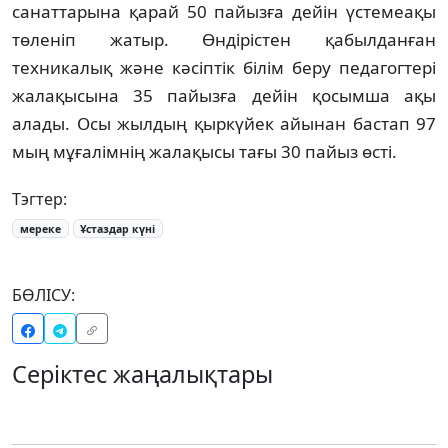
санаттарына қарай 50 пайызға дейін үстемеақы
төленіп жатыр. Өндірістен қабылданған
техникалық және кәсіптік білім беру педагогтері
жалақысына 35 пайызға дейін қосымша ақы
алады. Осы жылдың қыркүйек айынан бастап 97
мың мұғалімнің жалақысы тағы 30 пайыз өсті.
Тэгтер:
мереке
Ұстаздар күні
БӨЛІСУ:
Серіктес жаңалықтары