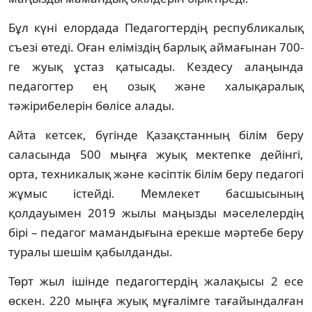
Бұл күні елордада Педагогтердің республикалық
съезі өтеді. Оған еліміздің барлық аймағынан 700-
ге жуық ұстаз қатысады. Кездесу алаңында
педагогтер ең озық және халықаралық
тәжірибелерін бөлісе алады.
Айта кетсек, бүгінде Қазақстанның білім беру
саласында 500 мыңға жуық мектепке дейінгі,
орта, техникалық және кәсіптік білім беру педагогі
жұмыс істейді. Мемлекет басшысының
қолдауымен 2019 жылы маңызды мәселелердің
бірі – педагог мамандығына ерекше мәртебе беру
туралы шешім қабылданды.
Төрт жыл ішінде педагогтердің жалақысы 2 есе
өскен. 220 мыңға жуық мұғалімге тағайындалған