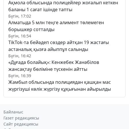
Ақмола облысында полицейлер жоғалып кеткен
баланы 1 сағат ішінде тапты
Бүгін, 17:02
Алматыда 5 млн теңге алимент төлемеген
борышкер сотталды
Бүгін, 16:54
TikTok-та бейәдеп сөздер айтқан 19 жастағы
астаналық қызға айыппұл салынды
Бүгін, 16:42
«Дұғада болайық»: Кенжебек Жанәбілов
жансақтау бөліміне түскенін айтты
Бүгін, 16:39
Жамбыл облысында полициядан қашқан мас
жүргізуші көлік жүргізу құқығынан айырылды
Байланыс
Газет редакциясы
Сайт редакциясы