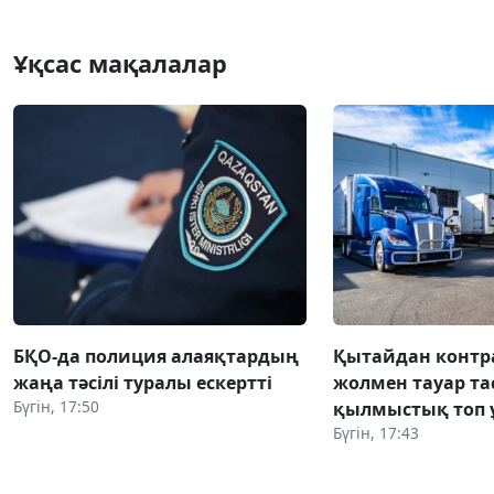
Ұқсас мақалалар
БҚО-да полиция алаяқтардың
Қытайдан конт
жаңа тәсілі туралы ескертті
жолмен тауар та
Бүгін, 17:50
қылмыстық топ 
Бүгін, 17:43