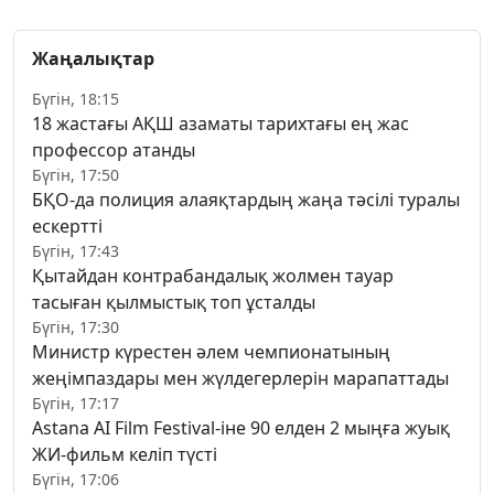
Жаңалықтар
Бүгін, 18:15
18 жастағы АҚШ азаматы тарихтағы ең жас
профессор атанды
Бүгін, 17:50
БҚО-да полиция алаяқтардың жаңа тәсілі туралы
ескертті
Бүгін, 17:43
Қытайдан контрабандалық жолмен тауар
тасыған қылмыстық топ ұсталды
Бүгін, 17:30
Министр күрестен әлем чемпионатының
жеңімпаздары мен жүлдегерлерін марапаттады
Бүгін, 17:17
Astana AI Film Festival-іне 90 елден 2 мыңға жуық
ЖИ-фильм келіп түсті
Бүгін, 17:06