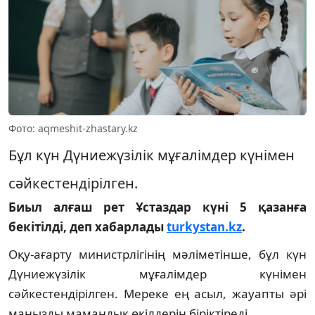
Фото: aqmeshit-zhastary.kz
Бұл күн Дүниежүзілік мұғалімдер күнімен
сәйкестендірілген.
Биыл алғаш рет Ұстаздар күні 5 қазанға
бекітілді, деп хабарлады
turkystan.kz
.
Оқу-ағарту министрлігінің мәліметінше, бұл күн
Дүниежүзілік мұғалімдер күнімен
сәйкестендірілген. Мереке ең асыл, жауапты әрі
маңызды мамандық өкілдерін біріктіреді.