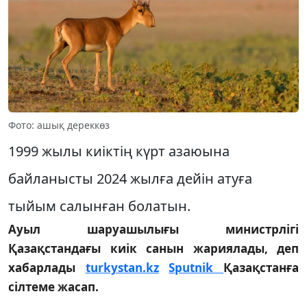
Фото: ашық дереккөз
1999 жылы киіктің күрт азаюына
байланысты 2024 жылға дейін атуға
тыйым салынған болатын.
Ауыл шаруашылығы министрлігі
Қазақстандағы киік санын жариялады, деп
хабарлады
turkystan.kz
Sputnik
Қазақстанға
сілтеме жасап.