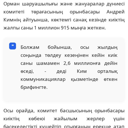
Орман шаруашылығы және жануаралар дүниесі
комитеті төрағасының орынбасары Андрей
Кимнің айтуынша, көктемгі санақ кезінде киіктің
жалпы саны 1 миллион 915 мыңға жеткен.
Болжам бойынша, осы жылдың
соңында төлдеу кезеңінен кейін киік
саны шамамен 2,6 миллионға дейін
өседі, - деді Ким орталық
коммуникациялар қызметінде өткен
брифингте.
Осы орайда, комитет басшысының орынбасары
киіктің көбеюі жайылым жерлер үшін
бәсекелестікті күшейтіп отырғанын ерекше атап