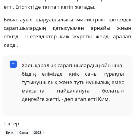
өтті. Егістікті де таптап кетіп жатады.
Биыл ауыл шаруашылығы министрлігі шетелдік
сарапшылардың қатысуымен арнайы жиын
өткізді. Шетелдіктер киік жүретін жерді аралап
көрді.
Халықаралық сарапшылардың ойынша,
біздің елімізде киік саны тұрақты
тұтынушылық және тұтынушылық емес
мақсатта пайдалануға болатын
деңгейге жетті, - деп атап өтті Ким.
Тэгтер:
Киік
Саны
2023