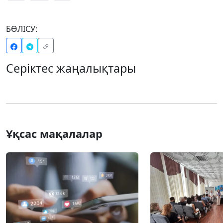
БӨЛІСУ:
Серіктес жаңалықтары
Ұқсас мақалалар