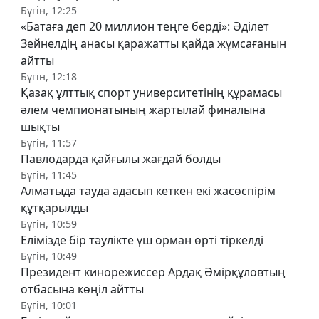
Бүгін, 12:25
«Батаға деп 20 миллион теңге берді»: Әділет
Зейнелдің анасы қаражатты қайда жұмсағанын
айтты
Бүгін, 12:18
Қазақ ұлттық спорт университетінің құрамасы
әлем чемпионатының жартылай финалына
шықты
Бүгін, 11:57
Павлодарда қайғылы жағдай болды
Бүгін, 11:45
Алматыда тауда адасып кеткен екі жасөспірім
құтқарылды
Бүгін, 10:59
Елімізде бір тәулікте үш орман өрті тіркелді
Бүгін, 10:49
Президент кинорежиссер Ардақ Әмірқұловтың
отбасына көңіл айтты
Бүгін, 10:01