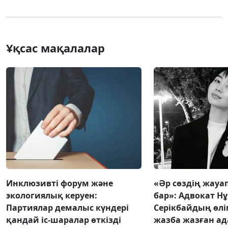
Ұқсас мақалалар
Инклюзивті форум және
«Әр сөздің жауап
экологиялық керуен:
бар»: Адвокат Н
Партиялар демалыс күндері
Серікбайдың өлі
қандай іс-шаралар өткізді
жазба жазған ад