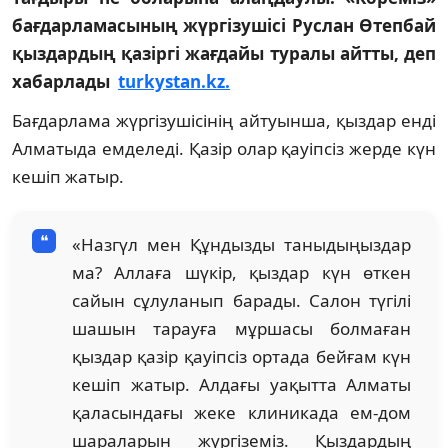
бағдарламасының жүргізушісі Руслан Өтепбай
қыздардың қазіргі жағдайы туралы айтты, деп
хабарлады
turkystan.kz.
Бағдарлама жүргізушісінің айтуынша, қыздар енді
Алматыда емделеді. Қазір олар қауіпсіз жерде күн
кешіп жатыр.
«Назгүл мен Құндызды таныдыңыздар
ма? Аллаға шүкір, қыздар күн өткен
сайын сұлуланып барады. Салон түгілі
шашын тарауға мұршасы болмаған
қыздар қазір қауіпсіз ортада бейғам күн
кешіп жатыр. Алдағы уақытта Алматы
қаласындағы жеке клиникада ем-дом
шараларын жүргіземіз. Қыздардың