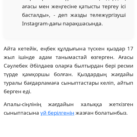
ағасы мен жеңгесіне қатысты тергеу ісі
басталды», - деп жазды тележүргізуші
Instagram-дағы парақшасында.
Айта кетейік, еңбек құлдығына түскен қыздар 17
жыл ішінде адам танымастай өзгерген. Ағасы
Cәулебек Әбілдаев оларға былтырдан бері ресми
түрде қамқоршы болған. Қыздардың жағдайы
туралы бағдарламаға сыныптастары келіп, айтып
берген еді.
Апалы-сіңлінің жағдайын халыққа жеткізген
сыныптасына
үй берілгенін
жазған болатынбыз.