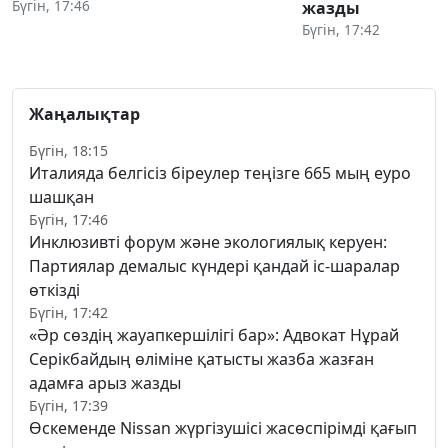
Бүгін, 17:46
жазды
Бүгін, 17:42
Жаңалықтар
Бүгін, 18:15
Италияда белгісіз біреулер теңізге 665 мың еуро
шашқан
Бүгін, 17:46
Инклюзивті форум және экологиялық керуен:
Партиялар демалыс күндері қандай іс-шаралар
өткізді
Бүгін, 17:42
«Әр сөздің жауапкершілігі бар»: Адвокат Нұрай
Серікбайдың өліміне қатысты жазба жазған
адамға арыз жазды
Бүгін, 17:39
Өскеменде Nissan жүргізушісі жасөспірімді қағып