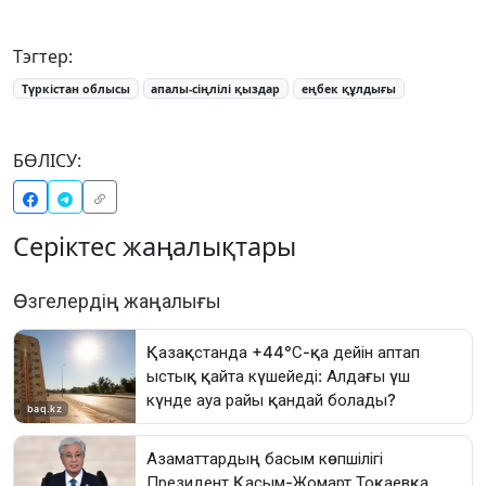
Тэгтер:
Түркістан облысы
апалы-сіңлілі қыздар
еңбек құлдығы
БӨЛІСУ:
Серіктес жаңалықтары