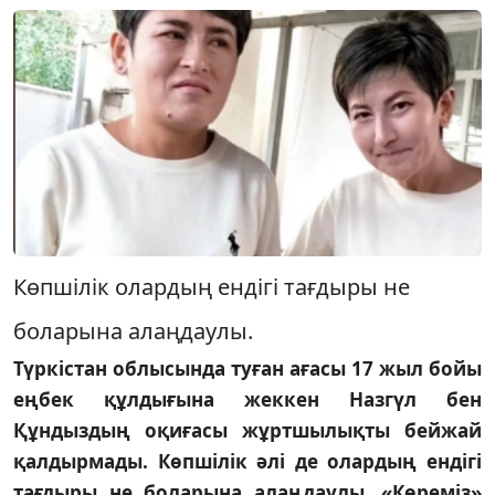
Көпшілік олардың ендігі тағдыры не
боларына алаңдаулы.
Түркістан облысында туған ағасы 17 жыл бойы
еңбек құлдығына жеккен Назгүл бен
Құндыздың оқиғасы жұртшылықты бейжай
қалдырмады. Көпшілік әлі де олардың ендігі
тағдыры не боларына алаңдаулы. «Көреміз»