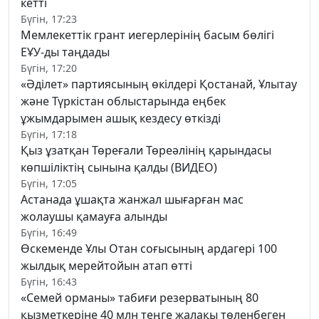
кетті
Бүгін, 17:23
Мемлекеттік грант иегерлерінің басым бөлігі
ЕҰУ-ды таңдады
Бүгін, 17:20
«Әділет» партиясының өкілдері Қостанай, Ұлытау
және Түркістан облыстарында еңбек
ұжымдарымен ашық кездесу өткізді
Бүгін, 17:18
Қыз ұзатқан Төреғали Төреәлінің қарындасы
көпшіліктің сынына қалды (ВИДЕО)
Бүгін, 17:05
Астанада ұшақта жанжал шығарған мас
жолаушы қамауға алынды
Бүгін, 16:49
Өскеменде Ұлы Отан соғысының ардагері 100
жылдық мерейтойын атап өтті
Бүгін, 16:43
«Семей орманы» табиғи резерватының 80
қызметкеріне 40 млн теңге жалақы төленбеген