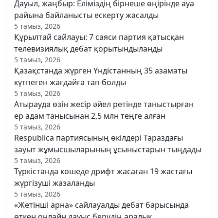
Дауыл, жаңбыр: Еліміздің бірнеше өңірінде ауа
райына байланысты ескерту жасалды
5 тамыз, 2026
Құрылтай сайлауы: 7 саяси партия қатысқан
телевизиялық дебат қорытындыланды
5 тамыз, 2026
Қазақстанда жүрген Үндістанның 35 азаматы
күтпеген жағдайға тап болды
5 тамыз, 2026
Атырауда өзін жесір әйел ретінде таныстырған
ер адам танысынан 2,5 млн теңге алған
5 тамыз, 2026
Respublica партиясының өкілдері Тараздағы
зауыт жұмысшыларының ұсыныстарын тыңдады
5 тамыз, 2026
Түркістанда көшеде дрифт жасаған 19 жастағы
жүргізуші жазаланды
5 тамыз, 2026
«Жетінші арна» сайлауалды дебат барысында
өткен онлайн дауыс берудің аралық