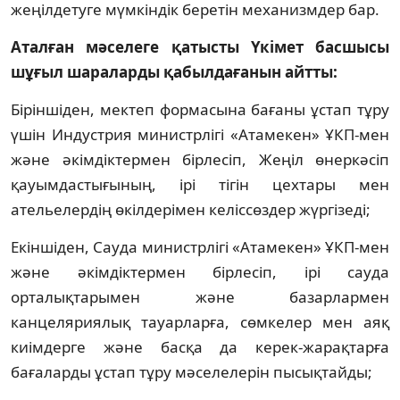
жеңілдетуге мүмкіндік беретін механизмдер бар.
Аталған мәселеге қатысты Үкімет басшысы
шұғыл шараларды қабылдағанын айтты:
Біріншіден, мектеп формасына бағаны ұстап тұру
үшін Индустрия министрлігі «Атамекен» ҰКП-мен
және әкімдіктермен бірлесіп, Жеңіл өнеркәсіп
қауымдастығының, ірі тігін цехтары мен
ательелердің өкілдерімен келіссөздер жүргізеді;
Екіншіден, Сауда министрлігі «Атамекен» ҰКП-мен
және әкімдіктермен бірлесіп, ірі сауда
орталықтарымен және базарлармен
канцеляриялық тауарларға, сөмкелер мен аяқ
киімдерге және басқа да керек-жарақтарға
бағаларды ұстап тұру мәселелерін пысықтайды;