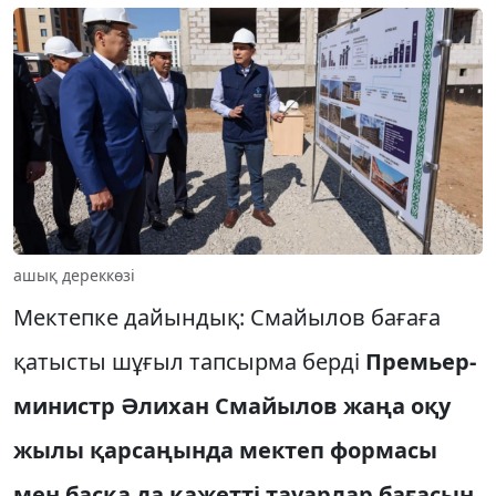
ашық дереккөзі
Мектепке дайындық: Смайылов бағаға
қатысты шұғыл тапсырма берді
Премьер-
министр Әлихан Смайылов жаңа оқу
жылы қарсаңында мектеп формасы
мен басқа да қажетті тауарлар бағасын