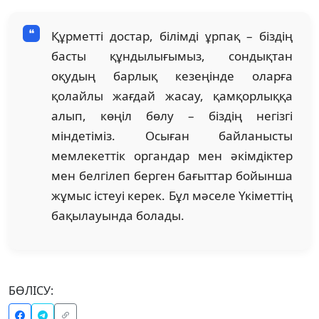
Құрметті достар, білімді ұрпақ – біздің
басты құндылығымыз, сондықтан
оқудың барлық кезеңінде оларға
қолайлы жағдай жасау, қамқорлыққа
алып, көңіл бөлу – біздің негізгі
міндетіміз. Осыған байланысты
мемлекеттік органдар мен әкімдіктер
мен белгілеп берген бағыттар бойынша
жұмыс істеуі керек. Бұл мәселе Үкіметтің
бақылауында болады.
БӨЛІСУ: