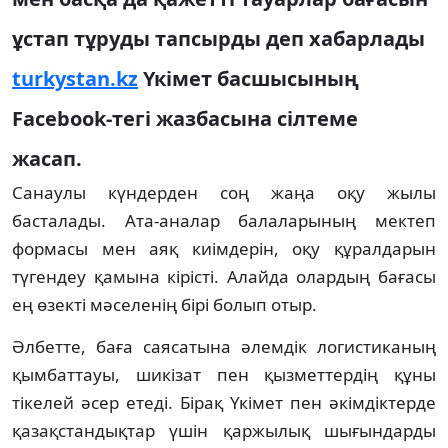
ұстап тұруды тапсырды деп хабарлады
turkystan.kz
Үкімет басшысының
Facebook-тегі жазбасына сілтеме
жасап.
Санаулы күндерден соң жаңа оқу жылы
басталады. Ата-аналар балаларының мектеп
формасы мен аяқ киімдерін, оқу құралдарын
түгендеу қамына кірісті. Алайда олардың бағасы
ең өзекті мәселенің бірі болып отыр.
Әлбетте, баға саясатына әлемдік логистиканың
қымбаттауы, шикізат пен қызметтердің құны
тікелей әсер етеді. Бірақ Үкімет пен әкімдіктерде
қазақстандықтар үшін қаржылық шығындарды