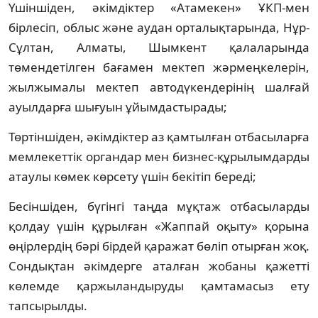
Үшіншіден, әкімдіктер «Атамекен» ҰКП-мен
бірлесіп, облыс және аудан орталықтарында, Нұр-
Сұлтан, Алматы, Шымкент қалаларында
төмендетілген бағамен мектеп жәрмеңкелерін,
жылжымалы мектеп автодүкендерінің шалғай
ауылдарға шығуын ұйымдастырады;
Төртіншіден, әкімдіктер аз қамтылған отбасыларға
мемлекеттік органдар мен бизнес-құрылымдарды
атаулы көмек көрсету үшін бекітіп береді;
Бесіншіден, бүгінгі таңда мұқтаж отбасыларды
қолдау үшін құрылған «Жаппай оқыту» қорына
өңірлердің бәрі бірдей қаражат бөліп отырған жоқ.
Сондықтан әкімдерге аталған жобаны қажетті
көлемде қаржыландыруды қамтамасыз ету
тапсырылды.