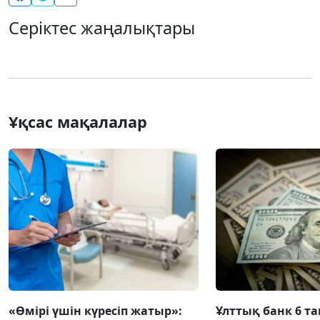
Серіктес жаңалықтары
Ұқсас мақалалар
«Өмірі үшін күресіп жатыр»:
Ұлттық банк 6 т