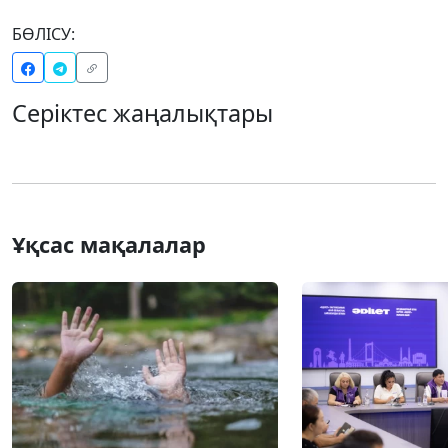
БӨЛІСУ:
Серіктес жаңалықтары
Ұқсас мақалалар