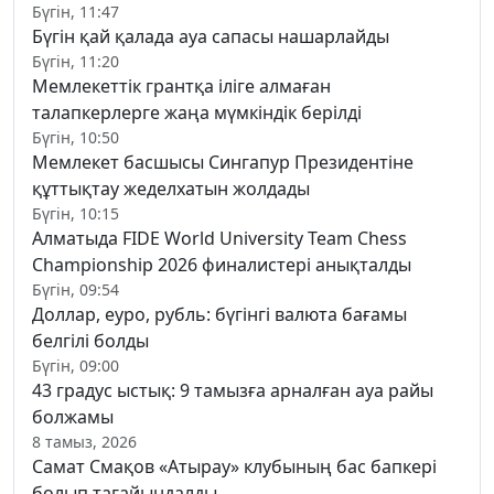
Бүгін, 11:47
Бүгін қай қалада ауа сапасы нашарлайды
Бүгін, 11:20
Мемлекеттік грантқа іліге алмаған
талапкерлерге жаңа мүмкіндік берілді
Бүгін, 10:50
Мемлекет басшысы Сингапур Президентіне
құттықтау жеделхатын жолдады
Бүгін, 10:15
Алматыда FIDE World University Team Chess
Championship 2026 финалистері анықталды
Бүгін, 09:54
Доллар, еуро, рубль: бүгінгі валюта бағамы
белгілі болды
Бүгін, 09:00
43 градус ыстық: 9 тамызға арналған ауа райы
болжамы
8 тамыз, 2026
Самат Смақов «Атырау» клубының бас бапкері
болып тағайындалды