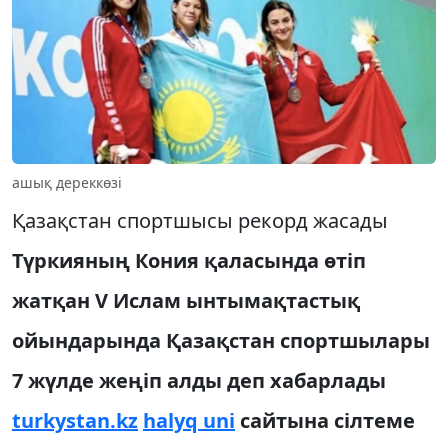
ашық дереккөзі
Қазақстан спортшысы рекорд жасады
Түркияның Кония қаласында өтіп
жатқан V Ислам ынтымақтастық
ойындарында Қазақстан спортшылары
7 жүлде жеңіп алды деп хабарлады
turkystan.kz
halyq uni
сайтына сілтеме