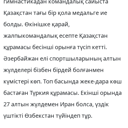
гимнастикадан командалық сайыста
Қазақстан тағы бір қола медальге ие
болды. Өкінішке қарай,
жалпыкомандалық есепте Қазақстан
құрамасы бесінші орынға түсіп кетті.
Әзербайжан елі спортшыларының алтын
жүлделері бізбен бірдей болғанмен
күмістері көп. Топ басында жеке-дара көш
бастаған Түркия құрамасы. Екінші орында
27 алтын жүлдемен Иран болса, үздік
үштікті Өзбекстан түйіндеп тұр.