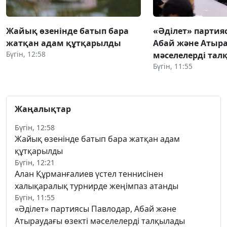
Жайық өзенінде батып бара
«Әділет» партия
жатқан адам құтқарылды
Абай және Атыра
Бүгін, 12:58
мәселелерді та
Бүгін, 11:55
Жаңалықтар
Бүгін, 12:58
Жайық өзенінде батып бара жатқан адам
құтқарылды
Бүгін, 12:21
Алан Құрманғалиев үстел теннисінен
халықаралық турнирде жеңімпаз атанды
Бүгін, 11:55
«Әділет» партиясы Павлодар, Абай және
Атыраудағы өзекті мәселелерді талқылады